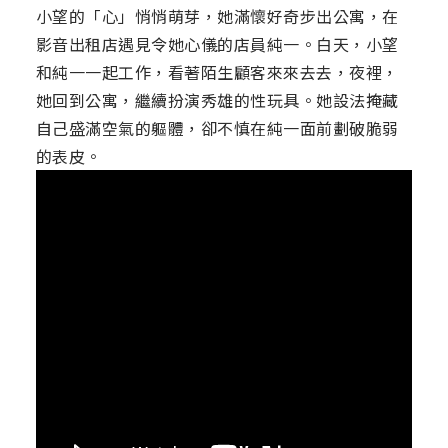
小望的「心」悄悄萌芽，她滿懷好奇步出公寓，在
影音出租店遇見令她心儀的店員純一。白天，小望
和純一一起工作，看著陌生顧客來來去去，夜裡，
她回到公寓，繼續扮演秀雄的性玩具。她設法掩藏
自己盛滿空氣的軀體，卻不慎在純一面前劃破脆弱
的表皮。