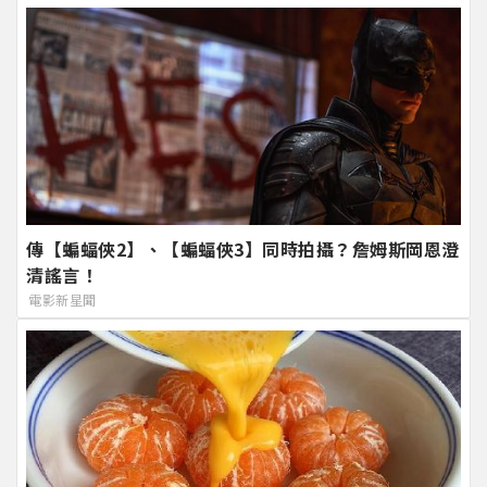
傳【蝙蝠俠2】、【蝙蝠俠3】同時拍攝？詹姆斯岡恩澄
清謠言！
電影新星聞