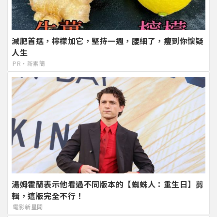
減肥首選，檸檬加它，堅持一週，腰細了，瘦到你懷疑
人生
PR・新素簡
湯姆霍蘭表示他看過不同版本的【蜘蛛人：重生日】剪
輯，這版完全不行！
電影新星聞