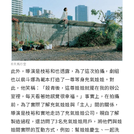
©天馬行空
此外，導演是枝裕和也透露，為了這次拍攝，劇組
也以裴斗娜為範本打造了一尊等身充氣娃娃。對
此，他笑稱：「殺青後，這尊娃娃就擺在我的辦公
室裡，每天看著她感覺很幸福。」事實上，在拍攝
前，為了實際了解充氣娃娃與「主人」間的關係，
導演是枝裕和實地走訪了充氣娃娃公司，親自了解
製造過程，還訪問了3名充氣娃娃用戶，將他們與娃
娃間實際的互動方式，例如：幫娃娃慶生、一起洗