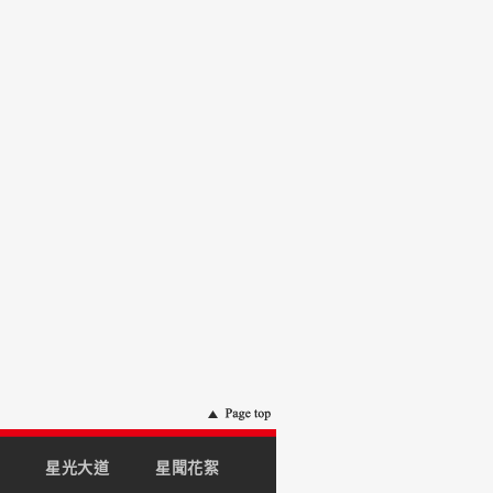
星光大道
星聞花絮