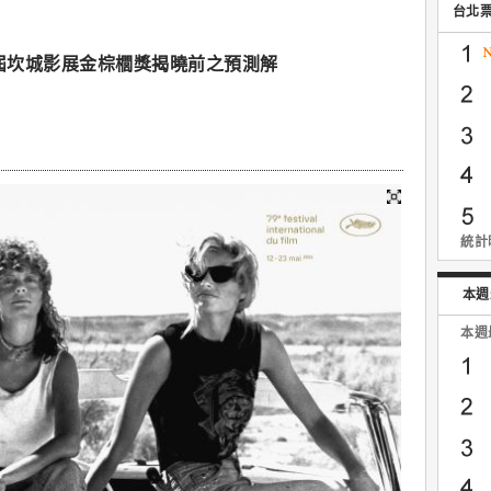
台北
9屆坎城影展金棕櫚獎揭曉前之預測解
統計時
本週
本週