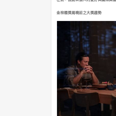
金棕櫚獎揭曉前之大獎趨勢