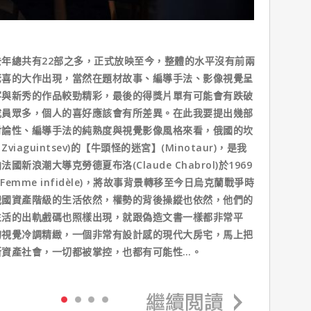
年總共有22部之多，正式放映至今，整體的水平沒有前兩
驚喜的大作出現，當然在題材故事、編導手法、影像視覺呈
客與新秀的作品較勁精彩，最後的得獎片單有可能會有跌破
成員眾多，個人的喜好應該會有所差異。在此我要提出幾部
討論性、編導手法的純熟度與視覺影像風格來看，俄國的坎
viaguintsev)的【牛頭怪的迷宮】(Minotaur)，是我
浪潮大導克勞德夏布洛(Claude Chabrol)於1969
emme infidèle)，將故事背景轉移至今日烏克蘭戰爭時
俄國資產階級的生活依然，權勢的背後操縱也依然，他們的
生活的出軌戲碼也照樣出現，就跟偽造文書一樣都非常平
的視覺冷調精緻，一個非常有設計感的現代大房宅，馬上把
斯資產社會，一切都被掌控，也都有可能性…。