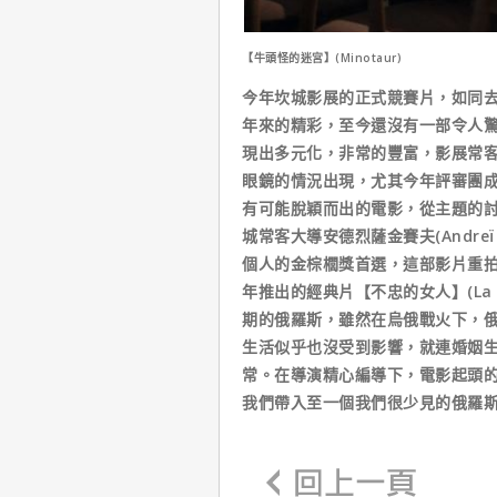
【牛頭怪的迷宮】(Minotaur)
今年坎城影展的正式競賽片，如同去
年來的精彩，至今還沒有一部令人
現出多元化，非常的豐富，影展常
眼鏡的情況出現，尤其今年評審團
有可能脫穎而出的電影，從主題的
城常客大導安德烈薩金賽夫(Andreï Z
個人的金棕櫚獎首選，這部影片重拍法國新
年推出的經典片【不忠的女人】(La F
期的俄羅斯，雖然在烏俄戰火下，
生活似乎也沒受到影響，就連婚姻
常。在導演精心編導下，電影起頭
我們帶入至一個我們很少見的俄羅