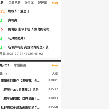
票房
全美票房
好奇度
好評度
蜘蛛人：重生日
奧德賽
劇場版 吉伊卡哇 人魚島的秘密
玩具總動員5
名偵探柯南 高速公路的墮天使
間:2026-07-31~2026-08-02
最HOT
本週推薦
最HOT
人氣
99801
諾蘭史詩鉅作【奧德賽】全...
99532
【穿著Prada的惡魔2】票房
大...
99003
【綿羊偵探團】口碑狂飆！...
98560
社群網紅會成為未來明星？...