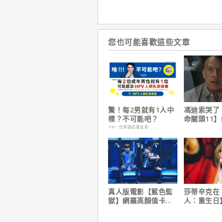
您也可能喜歡這些文章
驚！每2男就有1人中
馮迪索哭了
標？不可能吧？
命關頭11
他十年來看
PR・台灣癌症基金會
真人版電影【藍色監
莎蒂辛克在
獄】網羅高顏值卡司
人：重生日
陣容
角色，如何
下伏筆？