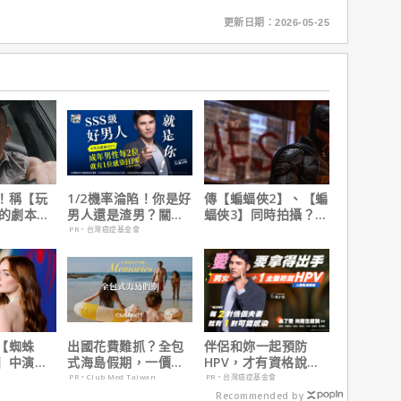
更新日期：2026-05-25
！稱【玩
1/2機率淪陷！你是好
傳【蝙蝠俠2】、【蝙
】的劇本是
男人還是渣男？關鍵
蝠俠3】同時拍攝？詹
過最佳！
在這
姆斯岡恩澄清謠言！
PR・台灣癌症基金會
【蜘蛛
出國花費難抓？全包
伴侶和妳一起預防
】中演的
式海島假期，一價搞
HPV，才有資格說愛
為MCU埋
定食宿玩樂，省錢更
妳！
PR・Club Med Taiwan
PR・台灣癌症基金會
省心！
Recommended by