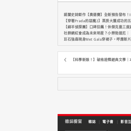
諾蘭史詩鉅作【奧德賽】全新預告發布！I
【穿著Prada的惡魔2】票房大獲成功的
【綿羊偵探團】口碑狂飆！休傑克曼三度
社群網紅會成為未來明星？小勞勃道尼：
巨石強森現身Met Gala穿裙子，呼應
【科學新娘！】破格詮釋經典文學｜
雜誌櫥窗
雜誌
|
電子書
|
影音