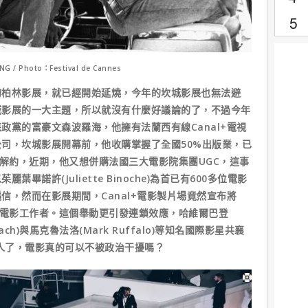
 / Photo：Festival de Cannes
的柏林影展，就已經開始延燒，今年的坎城影展也無法避
城影展的一大主題，所以就沒有什麼好議論的了，不過今年
政黨的富豪文森波羅海，他擁有法蘭西有線Canal+電視
司，坎城影展開幕前，他收購掌握了全國50%出版業，已
紛解約，近期，他又想併購法國三大電影院集團UGC，這事
畢諾許(Juliette Binoche)為首已有600多位電影
信，然而在影展期間，Canal+電影製片場竟然宣布將
位電影工作者。這個舉動更引發連鎖效應，哈維爾巴登
 Loach)與馬克魯法洛(Mark Ruffalo)等知名國際影星共襄
多人了，電影真的可以不被政治干擾嗎？