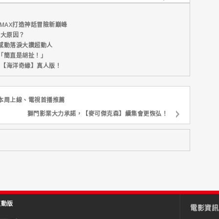
MAX打造神話冒險新巔峰
五大原因？
感動落淚大讚超動人
「簡直是胡扯！」
新片【海洋奇緣】真人版！
本周上線、電視首播推薦
獅門影業大力承諾，【麥可傑克森】續集會更恢弘！
互動版
電影資訊