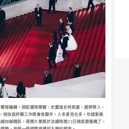
朴贊郁擔綱，搭配黛咪摩爾、史戴倫史柯斯嘉、趙婷等人，
，相信這評審工作將會很艱辛，人多意見也多。坎城影展
越炒越精彩，得獎片單將於法國時間23日晚就要揭曉了，
論趨勢，來做一個頒獎典禮前大膽的預測。