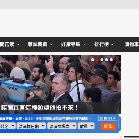
Close
聞花絮
雜誌櫥窗
好康專區
排行榜
購物車
，諾蘭直言這種類型他拍不來！