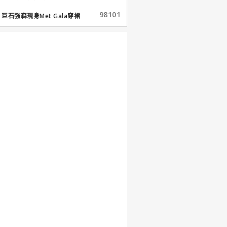
98101
巨石強森現身Met Gala穿裙
子...