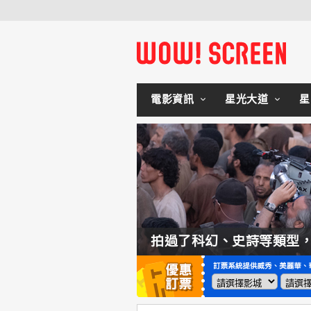
電影資訊
星光大道
星
如何交棒蜘蛛人？湯姆霍蘭：「我們有一個完整的計畫。」
拍過了科幻、史詩等類型