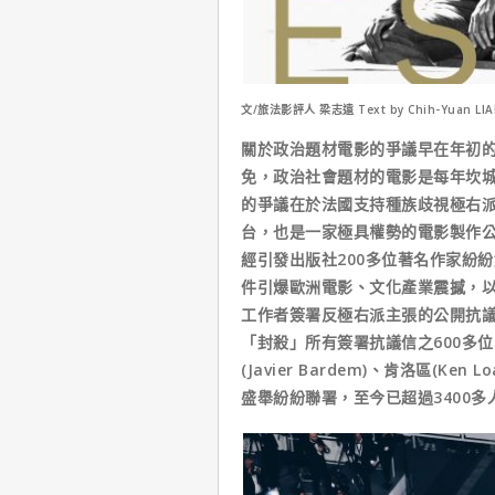
文/旅法影評人 梁志遠 Text by Chih-Yuan LIANG
關於政治題材電影的爭議早在年初
免，政治社會題材的電影是每年坎
的爭議在於法國支持種族歧視極右派
台，也是一家極具權勢的電影製作公
經引發出版社200多位著名作家紛
件引爆歐洲電影、文化產業震撼，以茱麗葉
工作者簽署反極右派主張的公開抗議
「封殺」所有簽署抗議信之600多
(Javier Bardem)、肯洛區(Ken
盛舉紛紛聯署，至今已超過3400