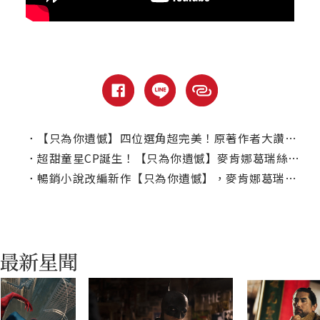
．
【只為你遺憾】四位選角超完美！原著作者大讚：看完會讓人心情很好
．
超甜童星CP誕生！【只為你遺憾】麥肯娜葛瑞絲與梅森塔姆斯愛情戲火花自然又甜蜜
．
暢銷小說改編新作【只為你遺憾】，麥肯娜葛瑞絲配對梅森塔姆斯譜戀曲