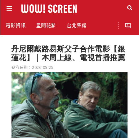
電影資訊
星聞花絮
台北票房
丹尼爾戴路易斯父子合作電影【銀
蓮花】｜本周上線、電視首播推薦
發佈日期：2026-05-25