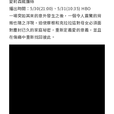
愛莉森威廉絲
播出時間：5/30(21:00)、5/31(10:35) HBO
一場突如其來的意外發生之後，一個令人震驚的背
叛也隨之浮現，迫使摩根和克拉拉這對母女必須面
對塵封已久的家庭祕密，重新定義愛的意義，並且
在傷痛中重新找回彼此。