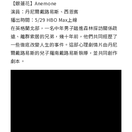
【銀蓮花】Anemone
演員：丹尼爾戴路易斯、西恩賓
播出時間：5/29 HBO Max上線
在英格蘭北部，一名中年男子踏進森林探訪關係疏
遠、離群索居的兄弟，幾十年前，他們共同經歷了
一些徹底改變人生的事件。這部心理劇情片由丹尼
爾戴路易斯的兒子羅南戴路易斯執導，並共同創作
劇本。