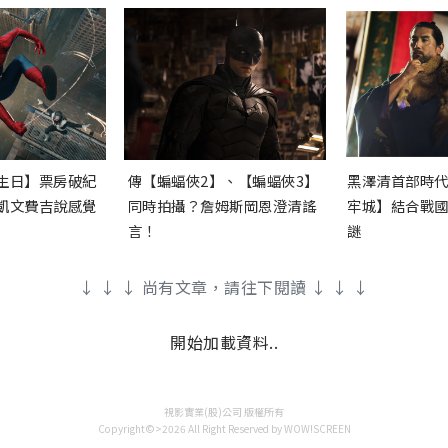
生日】票房破紀
傳【蝙蝠俠2】、【蝙蝠俠3】
黑澤清首部時
凱文費吉說感覺
同時拍攝？詹姆斯岡恩澄清謠
牢城】結合戰
言！
謎
↓ ↓ ↓ 尚有文章，請往下閱讀 ↓ ↓ ↓
開始加載資料..
視影實業(股)公司 版權所有
Copyright©>2026 All Right Reserved by WOW!SCREEN