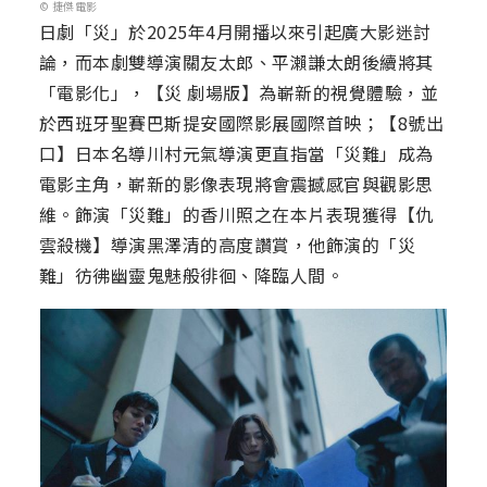
© 捷傑電影
日劇「災」於2025年4月開播以來引起廣大影迷討
論，而本劇雙導演關友太郎、平瀨謙太朗後續將其
「電影化」，【災 劇場版】為嶄新的視覺體驗，並
於西班牙聖賽巴斯提安國際影展國際首映；【8號出
口】日本名導川村元氣導演更直指當「災難」成為
電影主角，嶄新的影像表現將會震撼感官與觀影思
維。飾演「災難」的香川照之在本片表現獲得【仇
雲殺機】導演黑澤清的高度讚賞，他飾演的「災
難」彷彿幽靈鬼魅般徘徊、降臨人間。