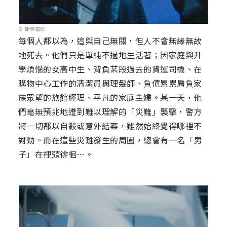
© 捷傑電影
每個人都以為，這與自己無關，但人不會無緣無故
地死去。他們只是單純不過地生活著；因家庭與升
學煩惱的女高中生、背負某段過去的貨運司機、在
購物中心工作的清潔員與理髮師、負債累累肩負家
族眾望的旅館經理、平凡的家庭主婦。某一天，他
們毫無預兆地遭到難以理解的「災難」襲擊，警方
將一切都以自殺或意外結案，雖然始終覺得哪裡不
對勁。而在這些災難發生的周圍，總會有一名「男
子」在裡頭徘徊…。