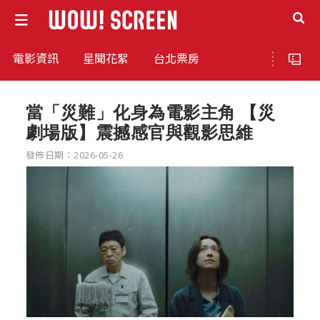
電影資訊
星聞花絮
台北票房
當「災難」化身為電影主角 【災
劇場版】震撼感官與觀影思維
發佈日期：2026-05-26