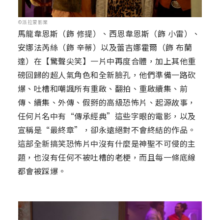
©派拉蒙影業
馬龍韋恩斯（飾 修提）、西恩韋恩斯（飾 小雷）、
安娜法芮絲（飾 辛蒂）以及蕾吉娜霍爾（飾 布蘭
達）在【驚聲尖笑】一片中再度合體，加上其他重
磅回歸的超人氣角色和全新臉孔，他們準備一路砍
爆、吐槽和嘲諷所有重啟、翻拍、重啟續集、前
傳、續集、外傳、假掰的高級恐怖片、起源故事，
任何片名中有“傳承經典”這些字眼的電影，以及
宣稱是“最終章”，卻永遠絕對不會終結的作品。
這部全新搞笑恐怖片中沒有什麼是神聖不可侵的主
題，也沒有任何不被吐槽的老梗，而且每一條底線
都會被踩爆。