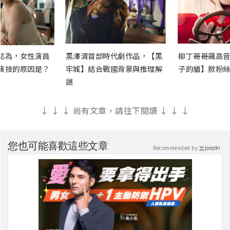
認為，女性演員
黑澤清首部時代劇作品，【黑
柳丁哥哥飆高音
演技的原因是？
牢城】結合戰國背景與推理解
子的貓】掀粉絲
謎
↓ ↓ ↓ 尚有文章，請往下閱讀 ↓ ↓ ↓
您也可能喜歡這些文章
Recommended by