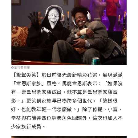
©派拉蒙影業
【驚聲尖笑】於日前曝光最新精彩花絮，展現滿滿
「韋恩斯家族」風格。馬龍韋恩斯表示：「如果沒
有一票韋恩斯家族成員，就不算是韋恩斯家族電
影。」更笑稱家族早已橫跨多個世代，「這樣很
好，也能教年輕一代怎麼做。」除了修提、小雷、
辛蒂與布蘭達四位經典角色回歸外，這次也加入不
少家族新成員。