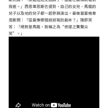
我爸。」西恩韋恩斯也提到，自己的女兒、馬龍的
兒子以及他的兒子都一起參與演出。最後葛雷格韋
恩斯問：「這最像哪個叔叔寫的劇本？」隨即笑
答：「絕對是馬龍，我稱之為“修提之驚聲尖
笑”。」