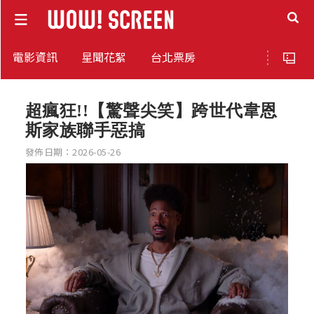
電影資訊
星聞花絮
台北票房
超瘋狂!!【驚聲尖笑】跨世代韋恩
斯家族聯手惡搞
發佈日期：2026-05-26