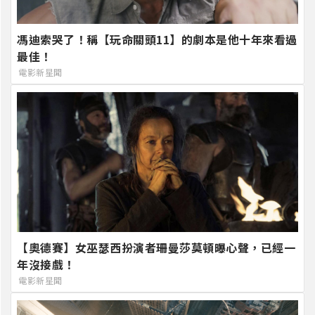
馮迪索哭了！稱【玩命關頭11】的劇本是他十年來看過
最佳！
電影新星聞
【奧德賽】女巫瑟西扮演者珊曼莎莫頓曝心聲，已經一
年沒接戲！
電影新星聞