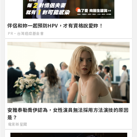
伴侶和妳一起預防HPV，才有資格說愛妳！
PR・台灣癌症基金會
安雅泰勒喬伊認為，女性演員無法採用方法演技的原因
是？
電影新星聞