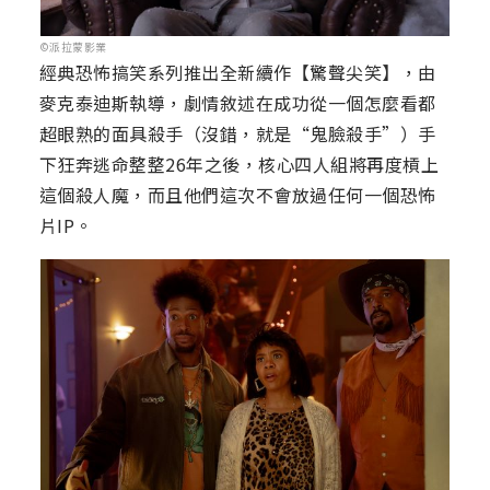
©派拉蒙影業
經典恐怖搞笑系列推出全新續作【驚聲尖笑】，由
麥克泰迪斯執導，劇情敘述在成功從一個怎麼看都
超眼熟的面具殺手（沒錯，就是“鬼臉殺手”）手
下狂奔逃命整整26年之後，核心四人組將再度槓上
這個殺人魔，而且他們這次不會放過任何一個恐怖
片IP。