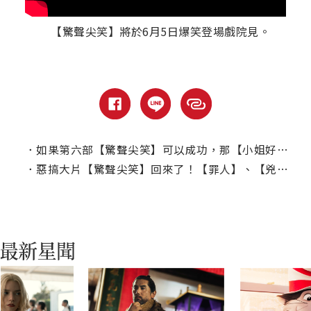
【驚聲尖笑】將於6月5日爆笑登場戲院見。
．
如果第六部【驚聲尖笑】可以成功，那【小姐好白】可能有續集？
．
惡搞大片【驚聲尖笑】回來了！【罪人】、【兇器】、【懼裂】通通難逃毒手