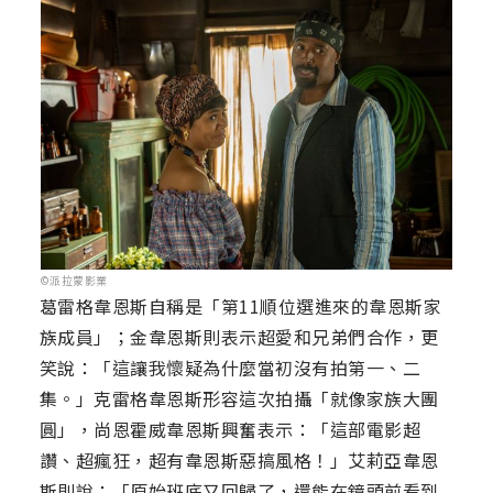
©派拉蒙影業
葛雷格韋恩斯自稱是「第11順位選進來的韋恩斯家
族成員」；金韋恩斯則表示超愛和兄弟們合作，更
笑說：「這讓我懷疑為什麼當初沒有拍第一、二
集。」克雷格韋恩斯形容這次拍攝「就像家族大團
圓」，尚恩霍威韋恩斯興奮表示：「這部電影超
讚、超瘋狂，超有韋恩斯惡搞風格！」艾莉亞韋恩
斯則說：「原始班底又回歸了，還能在鏡頭前看到