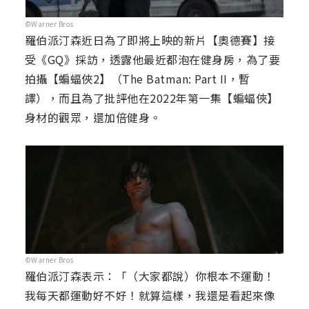
©Warner Bros
羅伯派汀森近日為了即將上映的新片【奧德賽】接
受《GQ》採訪，透露他最近都泡在健身房，為了要
拍攝【蝙蝠俠2】（The Batman: Part II，暫
譯），而且為了批評他在2022年第一集【蝙蝠俠】
身材的觀眾，還加倍健身。
©Warner Bros
羅伯派汀森表示：「（大家都說）你根本不運動！
我每天都運動好不好！就算這樣，我還是看起來像