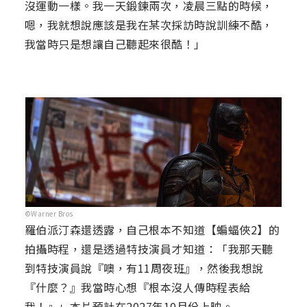
沒運動一樣。我一天鍛鍊兩次，凌晨三點的時候，
嗯，我就想說應該是我在某次採訪時說訓練不酷，
我當時只是想讓自己聽起來很酷！」
©Warner Bros
羅伯派汀森還透露，自己根本不知道【蝙蝠俠2】的
拍攝時程，還是透過特技演員才知道：「我那天聽
到特技演員說『噢，有11周夜班』，然後我想說
『什麼？』我當時心想『根本沒人傳時程表給
我！』」本片預計在2027年10月份上映。