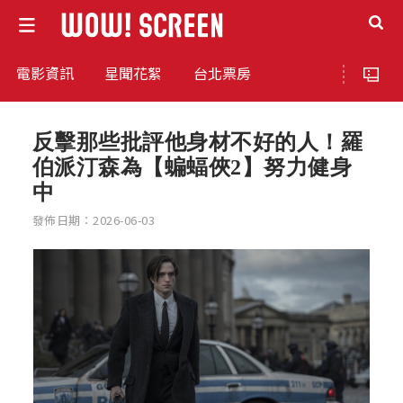
電影資訊
星聞花絮
台北票房
反擊那些批評他身材不好的人！羅
伯派汀森為【蝙蝠俠2】努力健身
中
發佈日期：2026-06-03