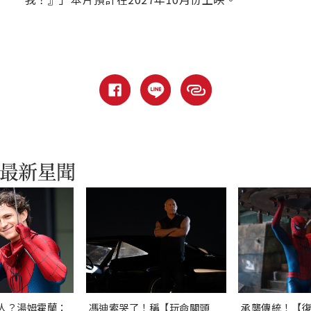
人？湯姆霍蘭：
馮迪索哭了！稱【玩命關頭
承襲傳統！【