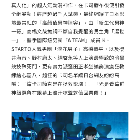
真人化」的超人氣動漫神作，在卡司發布後便引發
全網暴動！經歷超過千人試鏡，最終網羅了日本影
壇最當紅的「高顏值男神陣容」，由「新生代男神
一哥」高橋文哉擔綱不斷自我覺醒的男主角「潔世
一」，攜手國際級男團「&TEAM」成員 K、
STARTO人氣男團「浪花男子」高橋恭平，以及櫻
井海音、野村康太、綱啓永等人上演最極致的暗黑
競技殊死鬥，更有實力派窪田正孝坐鎮飾演瘋狂教
練繪心甚八，超狂的卡司名單讓日台網友紛紛高
喊：「這卡司簡直是在拯救影壇！」「光是看這群
神級選角在銀幕上流汗嗆聲就值回票價！」