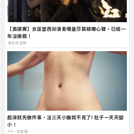
【奧德賽】女巫瑟西扮演者珊曼莎莫頓曝心聲，已經一
年沒接戲！
電影新星聞
起床就先做件事，沒三天小腹就不見了! 肚子一天天變
小！
PR・新素簡