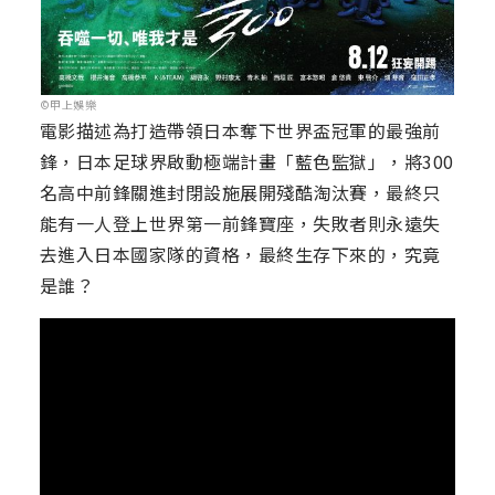
©甲上娛樂
電影描述為打造帶領日本奪下世界盃冠軍的最強前
鋒，日本足球界啟動極端計畫「藍色監獄」，將300
名高中前鋒關進封閉設施展開殘酷淘汰賽，最終只
能有一人登上世界第一前鋒寶座，失敗者則永遠失
去進入日本國家隊的資格，最終生存下來的，究竟
是誰？