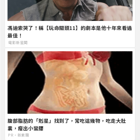
馮迪索哭了！稱【玩命關頭11】的劇本是他十年來看過
最佳！
電影新星聞
腹部脂肪的「剋星」找到了，常吃這幾物，吃走大肚
囊，瘦出小蠻腰
PR・新素簡