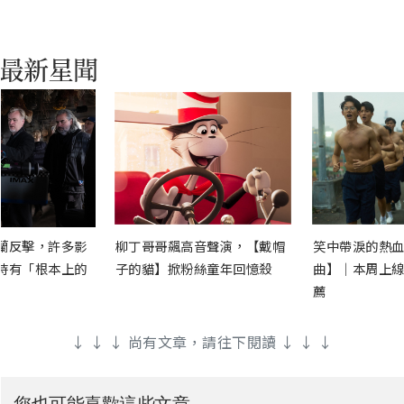
蘭反擊，許多影
柳丁哥哥飆高音聲演，【戴帽
笑中帶淚的熱血
時有「根本上的
子的貓】掀粉絲童年回憶殺
曲】｜本周上線
薦
↓ ↓ ↓ 尚有文章，請往下閱讀 ↓ ↓ ↓
您也可能喜歡這些文章