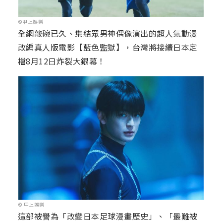
©甲上娛樂
全網敲碗已久、集結眾男神偶像演出的超人氣動漫
改編真人版電影【藍色監獄】，台灣將接續日本定
檔8月12日炸裂大銀幕！
© 甲上娛樂
這部被譽為「改變日本足球漫畫歷史」、「最難被