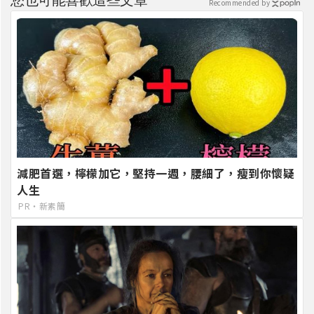
Recommended by
減肥首選，檸檬加它，堅持一週，腰細了，瘦到你懷疑
人生
PR・新素簡