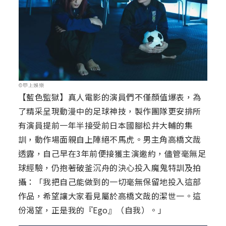
©甲上娛樂
【藍色監獄】真人電影的演員們不僅顏值爆表，為
了精采呈現動漫中的足球神技，製作團隊更安排所
有演員提前一年半接受前日本國腳松井大輔的集
訓，動作場面親自上陣絕不馬虎。男主角高橋文哉
透露，自己早在3年前便接獲主演邀約，儘管毫無足
球經驗，仍抱著破釜沉舟的決心投入魔鬼特訓及拍
攝：「我把自己能做到的一切毫無保留地投入這部
作品，希望讓大家看見屬於高橋文哉的潔世一。這
份渴望，正是我的『Ego』（自我）。」