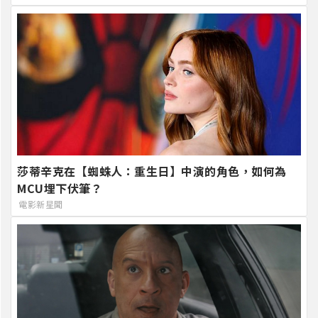
莎蒂辛克在【蜘蛛人：重生日】中演的角色，如何為
MCU埋下伏筆？
電影新星聞