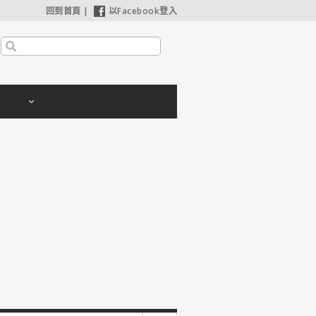
回到首頁
|
以Facebook登入
【哈利波特：神秘的魔法石】25週年限定1週重