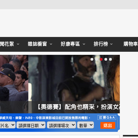
Close
聞花絮
雜誌櫥窗
好康專區
排行榜
購物車
【奧德賽】配角也精采，扮演女巫瑟西的心情？珊曼莎莫頓：「感覺就像重生」