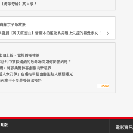
新片【海洋奇緣】真人版！
】齊藤京子急救援
系喜劇【幹夫狂想曲】當麻木的植物系男遇上失控的暴走系女！
本周上線、電視首播推薦
解析片中某個殘酷的致命場面如何影響結局？
血漿，將邪典驚悚喜劇推向新境界
活人木乃伊」皮膚指甲扭曲變形駭人模樣曝光
鹿死誰手不到最後無法預料
互動版
電影資訊