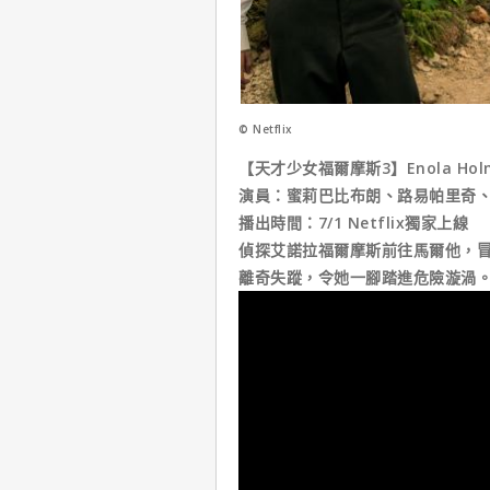
© Netflix
【天才少女福爾摩斯3】Enola Holm
演員：蜜莉巴比布朗、路易帕里奇
播出時間：7/1 Netflix獨家上線
偵探艾諾拉福爾摩斯前往馬爾他，
離奇失蹤，令她一腳踏進危險漩渦