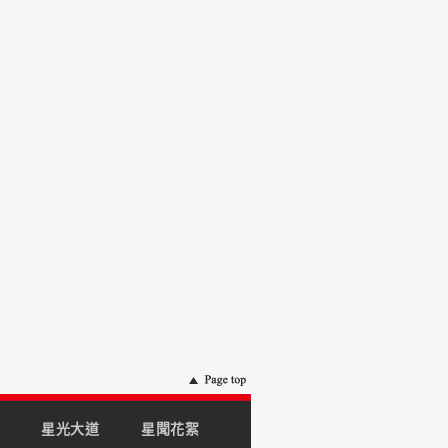
星光大道
星聞花絮