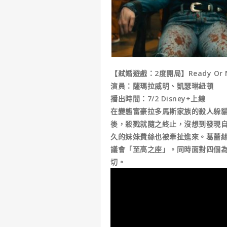
【弒婚遊戲：2度開局】Ready Or Not
演員：薩瑪拉威明、凱瑟琳紐頓
播出時間：7/2 Disney+上線
在變態富豪拉多馬斯家族的殺人躲
後，殺戮就隨之終止，沒想到發現
久的妹妹費絲也被牽扯進來。葛蕾
議會「至高之座」。同時面對四個
切。