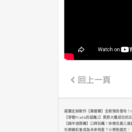
諾蘭史詩鉅作【奧德賽】全新預告發布！I
【穿著Prada的惡魔2】票房大獲成功的
【綿羊偵探團】口碑狂飆！休傑克曼三度
社群網紅會成為未來明星？小勞勃道尼：