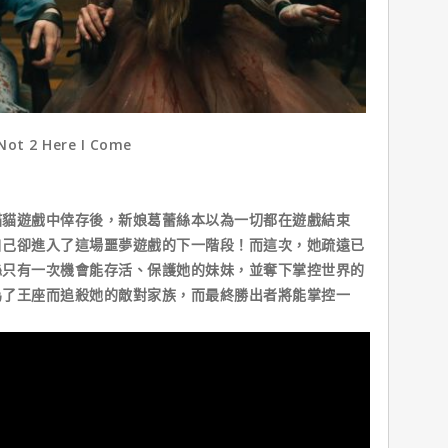
 2 Here I Come
貓貓遊戲中倖存後，新娘葛蕾絲本以為一切都在遊戲結束
自己卻進入了這場噩夢遊戲的下一階段！而這次，她疏遠已
絲只有一次機會能存活、保護她的妹妹，並奪下掌控世界的
為了王座而追殺她的敵對家族，而最終勝出者將能掌控一