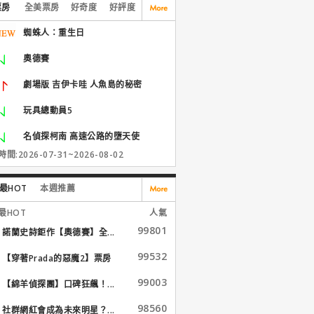
票房
全美票房
好奇度
好評度
蜘蛛人：重生日
奧德賽
劇場版 吉伊卡哇 人魚島的秘密
玩具總動員5
名偵探柯南 高速公路的墮天使
間:2026-07-31~2026-08-02
最HOT
本週推薦
最HOT
人氣
99801
諾蘭史詩鉅作【奧德賽】全...
99532
【穿著Prada的惡魔2】票房
大...
99003
【綿羊偵探團】口碑狂飆！...
98560
社群網紅會成為未來明星？...