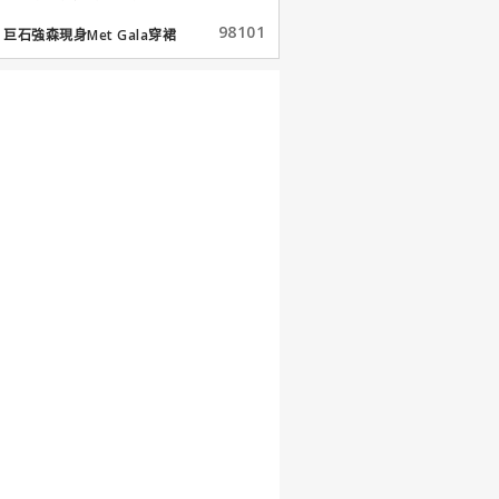
98101
巨石強森現身Met Gala穿裙
子...