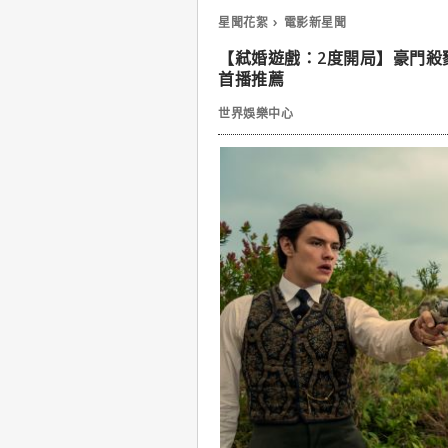
星聞花絮
電影新星聞
【弒婚遊戲：2度開局】豪門殺
首播推薦
世界娛樂中心