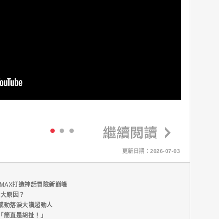
更新日期：2026-07-03
MAX打造神話冒險新巔峰
五大原因？
感動落淚大讚超動人
「簡直是胡扯！」