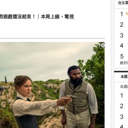
台北
戮遊戲還沒結束！｜本周上線、電視
統計時
本週
本週