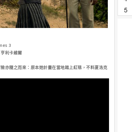
es 3
、亨利卡維爾
冒險亦隨之而來：原本她計畫在當地踏上紅毯，不料夏洛克
。