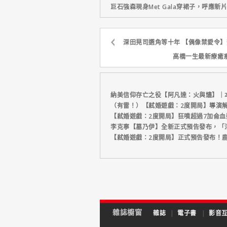
巨石強森現身Met Gala穿裙子，呼應
深田晃司選角等十年 【偶像禁愛令
高橋一生最新療癒
納美信仰存亡之役【阿凡達：火與燼】｜
（有雷！）【弒婚遊戲：2度開局】導演
【弒婚遊戲：2度開局】狂噴超過7加侖
李克寧【墓乃伊】全新正式預告發布，「
【弒婚遊戲：2度開局】正式預告發布！
雜誌櫥窗
雜誌
|
電子書
|
影音