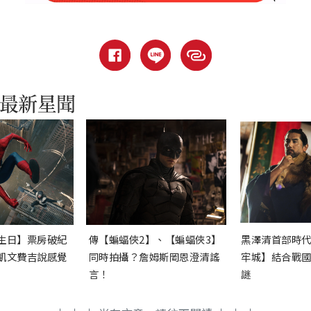
生日】票房破紀
傳【蝙蝠俠2】、【蝙蝠俠3】
黑澤清首部時
凱文費吉說感覺
同時拍攝？詹姆斯岡恩澄清謠
牢城】結合戰
言！
謎