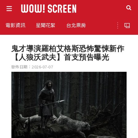
電影資訊
星聞花絮
台北票房
鬼才導演羅柏艾格斯恐怖驚悚新作
【人狼沃武夫】首支預告曝光
發佈日期：2026-07-07