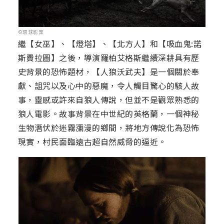
©環球影業
繼【女巫】、【燈塔】、【北方人】和【吸血鬼:諾
斯費拉圖】之後，導演羅柏艾格斯繼續深耕具有歷
史背景的恐怖題材，【人狼沃武夫】是一個關於奉
獻、詛咒以及心中的惡魔，令人觸目驚心的駭人故
事，靈感或許來自狼人傳說，但並不是觀眾熟悉的
狼人電影。故事背景在中世紀的英格蘭，一個神秘
生物潛伏於迷霧瀰漫的鄉間，將地方傳說化為恐怖
現實，村民面臨遠古超自然威脅的逼近。