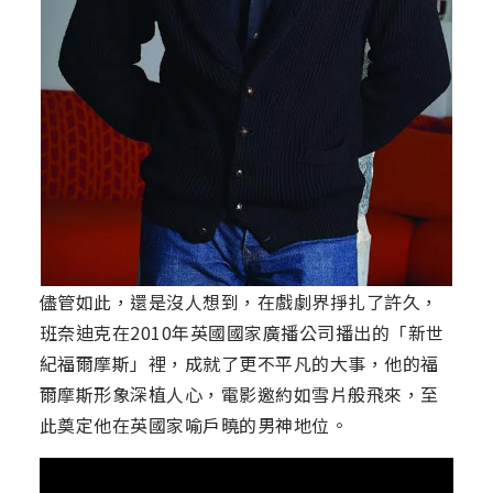
儘管如此，還是沒人想到，在戲劇界掙扎了許久，
班奈迪克在2010年英國國家廣播公司播出的「新世
紀福爾摩斯」裡，成就了更不平凡的大事，他的福
爾摩斯形象深植人心，電影邀約如雪片般飛來，至
此奠定他在英國家喻戶曉的男神地位。