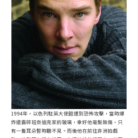
1994年，以色列駐英大使館遭到恐怖攻擊，當時爆
炸還震碎班奈迪克家的玻璃，幸好他毫髮無傷，只
有一隻耳朵暫時聽不見。而後他在前往非洲拍戲