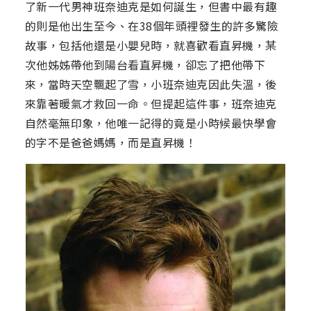
了新一代男神班奈迪克是如何誕生，但書中最有趣
的則是他出生至今、在38個年頭裡發生的許多驚險
故事，包括他還是小嬰兒時，就喜歡看直昇機，某
次他姊姊帶他到陽台看直昇機，卻忘了把他帶下
來，當時天空飄起了雪，小班奈迪克因此失溫，後
來靠著暖氣才救回一命。但提起這件事，班奈迪克
自然毫無印象，他唯一記得的竟是小時候最快學會
的字不是爸爸媽媽，而是直昇機！