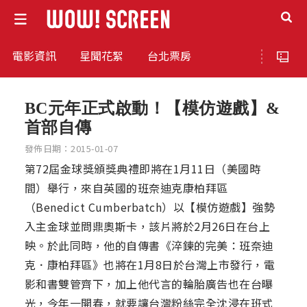
電影資訊
星聞花絮
台北票房
BC元年正式啟動！【模仿遊戲】&
首部自傳
發佈日期：2015-01-07
第72屆金球獎頒獎典禮即將在1月11日（美國時
間）舉行，來自英國的班奈迪克康柏拜區
（Benedict Cumberbatch）以【模仿遊戲】強勢
入主金球並問鼎奧斯卡，該片將於2月26日在台上
映。於此同時，他的自傳書《淬鍊的完美：班奈迪
克．康柏拜區》也將在1月8日於台灣上市發行，電
影和書雙管齊下，加上他代言的輪胎廣告也在台曝
光，今年一開春，就要讓台灣粉絲完全沈浸在班式