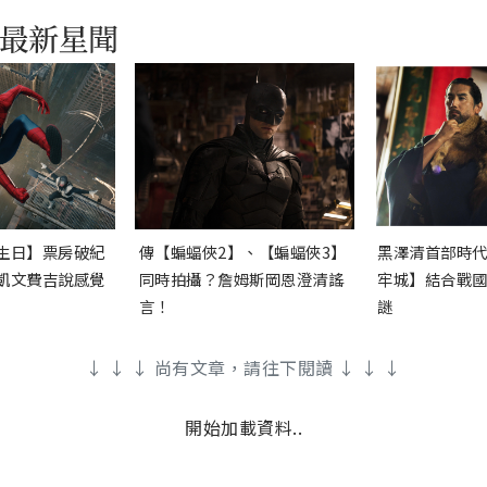
生日】票房破紀
傳【蝙蝠俠2】、【蝙蝠俠3】
黑澤清首部時
凱文費吉說感覺
同時拍攝？詹姆斯岡恩澄清謠
牢城】結合戰
言！
謎
↓ ↓ ↓ 尚有文章，請往下閱讀 ↓ ↓ ↓
開始加載資料..