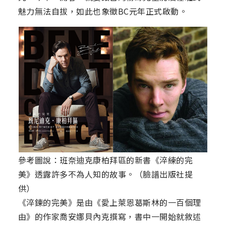
魅力無法自拔，如此也象徵BC元年正式啟動。
參考圖說：班奈迪克康柏拜區的新書《淬練的完
美》透露許多不為人知的故事。（臉譜出版社提
供）
《淬鍊的完美》是由《愛上萊恩葛斯林的一百個理
由》的作家喬安娜貝內克撰寫，書中一開始就敘述