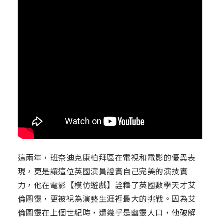
這兩年，班奈迪克康柏拜區在電視和電影的優異表
現，更是讓這位英國演員證實自己完美的演技實
力，他在電影【模仿遊戲】詮釋了英國數學天才艾
倫圖靈，更被視為演藝生涯裡最大的挑戰。因為艾
倫圖靈在上個世紀時，還幾乎是幽靈人口，他破解