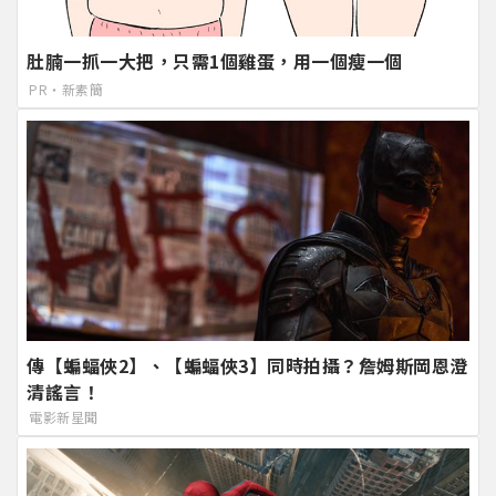
肚腩一抓一大把，只需1個雞蛋，用一個瘦一個
PR・新素簡
傳【蝙蝠俠2】、【蝙蝠俠3】同時拍攝？詹姆斯岡恩澄
清謠言！
電影新星聞