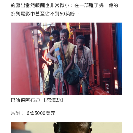
的露出當然報酬也非常微小：在一部賺了幾十億的
系列電影中甚至佔不到50英鎊。
巴哈德阿布迪 【怒海劫】
片酬： 6萬5000美元