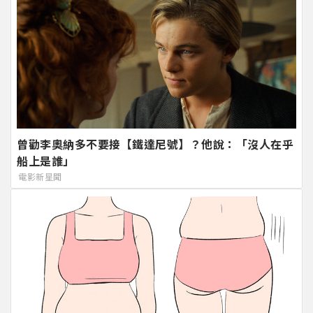
曾勸李奧納多不要接【鐵達尼號】？他說：「沒人在乎
船上是誰」
電影新星聞