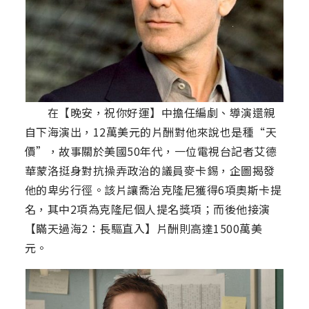
在【晚安，祝你好運】中擔任編劇、導演還親
自下海演出，12萬美元的片酬對他來說也是種“天
價”，故事關於美國50年代，一位電視台記者艾德
華蒙洛挺身對抗操弄政治的議員麥卡錫，企圖揭發
他的卑劣行徑。該片讓喬治克隆尼獲得6項奧斯卡提
名，其中2項為克隆尼個人提名獎項；而後他接演
【瞞天過海2：長驅直入】片酬則高達1500萬美
元。