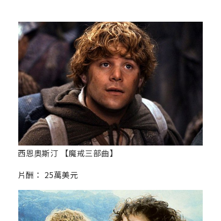
西恩奧斯汀 【魔戒三部曲】
片酬： 25萬美元