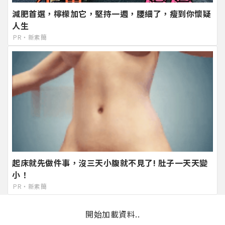
減肥首選，檸檬加它，堅持一週，腰細了，瘦到你懷疑
人生
PR・新素簡
起床就先做件事，沒三天小腹就不見了! 肚子一天天變
小！
PR・新素簡
開始加載資料..