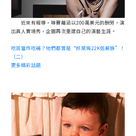
近來有報導，琳賽蘿涵以200萬美元的酬勞，演
出真人實境秀，企圖再次重建自己的演藝生涯。
吃苦當作吃補？他們都曾是“好萊塢22K低薪族”！
（二）
更多精彩話題