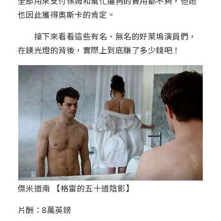
全部用來支付保姆和幫忙遛狗的費用都不夠，但她
也因此獲得奧斯卡的肯定。
接下來看看這些有名、無名的好萊塢演員們，
在鎂光燈的背後，實際上到底賺了多少錢吧！
傑米道南 【格雷的五十道陰影】
片酬：8萬英鎊