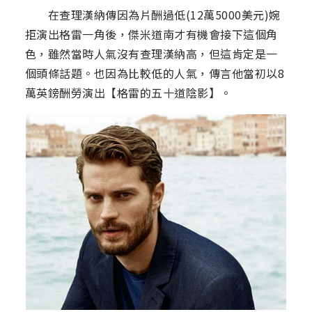
在查理漢納傳因為片酬過低(12萬5000美元)婉
拒演出格雷一角後，傑米道南才有機會接下這個角
色，雖然當時人氣沒有查理漢納高，但這肯定是一
個頭條話題。也因為比較低的人氣，傳言他當初以8
萬英鎊酬勞演出【格雷的五十道陰影】。