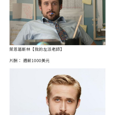
萊恩葛斯林【我的左派老師】
片酬： 週薪1000美元