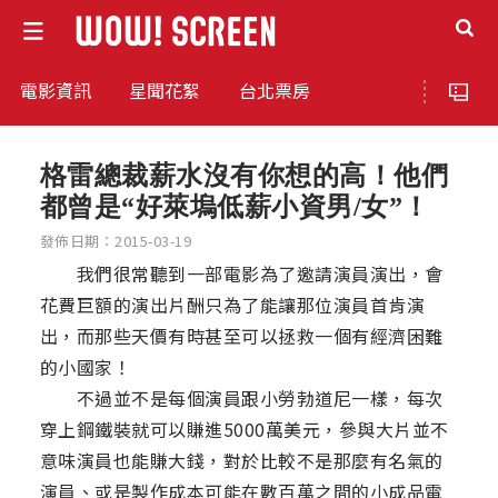
電影資訊
星聞花絮
台北票房
格雷總裁薪水沒有你想的高！他們
都曾是“好萊塢低薪小資男/女”！
發佈日期：2015-03-19
我們很常聽到一部電影為了邀請演員演出，會
花費巨額的演出片酬只為了能讓那位演員首肯演
出，而那些天價有時甚至可以拯救一個有經濟困難
的小國家！
不過並不是每個演員跟小勞勃道尼一樣，每次
穿上鋼鐵裝就可以賺進5000萬美元，參與大片並不
意味演員也能賺大錢，對於比較不是那麼有名氣的
演員、或是製作成本可能在數百萬之間的小成品電