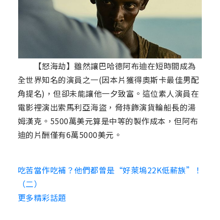
【怒海劫】雖然讓巴哈德阿布迪在短時間成為
全世界知名的演員之一(因本片獲得奧斯卡最佳男配
角提名)，但卻未能讓他一夕致富。這位素人演員在
電影裡演出索馬利亞海盜，脅持飾演貨輪船長的湯
姆漢克。5500萬美元算是中等的製作成本，但阿布
迪的片酬僅有6萬5000美元。
吃苦當作吃補？他們都曾是“好萊塢22K低薪族”！
（二）
更多精彩話題