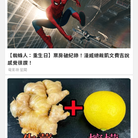
【蜘蛛人：重生日】票房破紀錄！漫威總裁凱文費吉說
感覺很讚！
電影新星聞