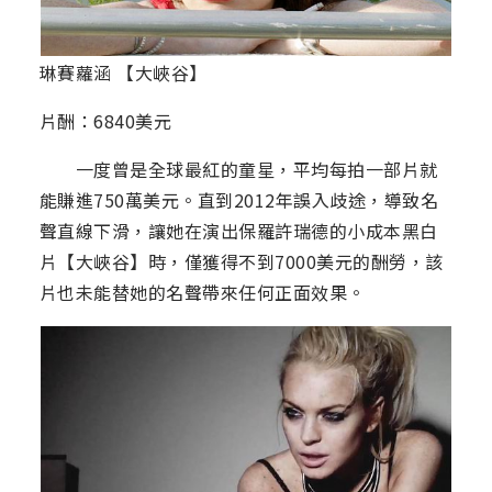
琳賽蘿涵 【大峽谷】
片酬：6840美元
一度曾是全球最紅的童星，平均每拍一部片就
能賺進750萬美元。直到2012年誤入歧途，導致名
聲直線下滑，讓她在演出保羅許瑞德的小成本黑白
片【大峽谷】時，僅獲得不到7000美元的酬勞，該
片也未能替她的名聲帶來任何正面效果。