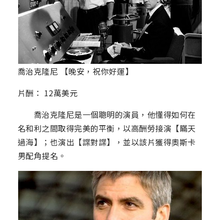
喬治克隆尼 【晚安，祝你好運】
片酬： 12萬美元
喬治克隆尼是一個聰明的演員，他懂得如何在
名和利之間取得完美的平衡，以高酬勞接演【瞞天
過海】；也演出【諜對諜】，並以該片獲得奧斯卡
男配角提名。