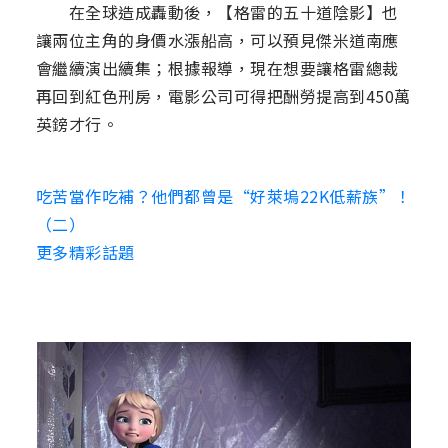
在全球造成轟動後，【格雷的五十道陰影】也
讓兩位主角的身價水漲船高，可以預見傑米道南應
會繼續演出續集；根據報導，現在想要讓格雷總裁
再回到紅色刑房，電影公司可得把酬勞提高到450萬
英鎊才行。
吃苦當作吃補？他們都曾是“好萊塢22K低薪族”！
（二）
更多精彩話題