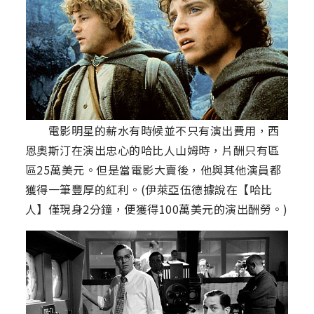
電影明星的薪水有時候並不只有演出費用，西
恩奧斯汀在演出忠心的哈比人山姆時，片酬只有區
區25萬美元。但是當電影大賣後，他與其他演員都
獲得一筆豐厚的紅利。(伊萊亞伍德據說在【哈比
人】僅現身2分鐘，便獲得100萬美元的演出酬勞。)