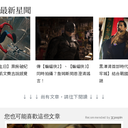
生日】票房破紀
傳【蝙蝠俠2】、【蝙蝠俠3】
黑澤清首部時
凱文費吉說感覺
同時拍攝？詹姆斯岡恩澄清謠
牢城】結合戰
言！
謎
↓ ↓ ↓ 尚有文章，請往下閱讀 ↓ ↓ ↓
您也可能喜歡這些文章
Recommended by