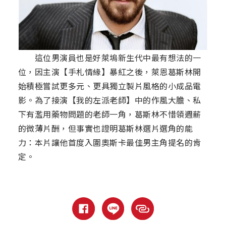
這位男演員也是好萊塢新生代中最有想法的一
位，因主演【手札情緣】暴紅之後，萊恩葛斯林開
始積極嘗試更多元、更具獨立製片風格的小成品電
影。為了接演【我的左派老師】中的作風大膽、私
下有濫用藥物問題的老師一角，葛斯林不惜領週薪
的微薄片酬，但事實也證明葛斯林選片選角的能
力：本片讓他首度入圍奧斯卡最佳男主角提名的肯
定。