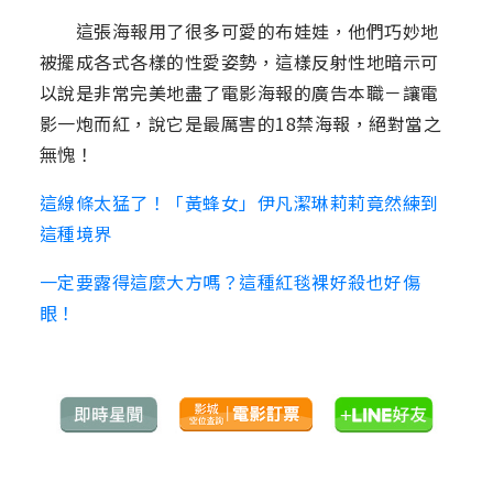
這張海報用了很多可愛的布娃娃，他們巧妙地
被擺成各式各樣的性愛姿勢，這樣反射性地暗示可
以說是非常完美地盡了電影海報的廣告本職－讓電
影一炮而紅，說它是最厲害的18禁海報，絕對當之
無愧！
這線條太猛了！「黃蜂女」伊凡潔琳莉莉竟然練到
這種境界
一定要露得這麼大方嗎？這種紅毯裸好殺也好傷
眼！