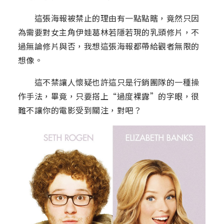
這張海報被禁止的理由有一點點瞎，竟然只因
為需要對女主角伊娃葛林若隱若現的乳頭修片，不
過無論修片與否，我想這張海報都帶給觀者無限的
想像。
這不禁讓人懷疑也許這只是行銷團隊的一種操
作手法，畢竟，只要搭上“過度裸露”的字眼，很
難不讓你的電影受到關注，對吧？