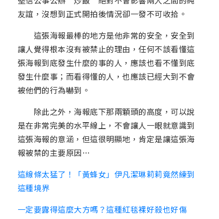
堅信公事公辦“炒飯”絕對不會影響兩人之間的純
友誼，沒想到正式開拍後情況卻一發不可收拾。
這張海報最棒的地方是他非常的安全，安全到
讓人覺得根本沒有被禁止的理由，任何不該看懂這
張海報到底發生什麼的事的人，應該也看不懂到底
發生什麼事；而看得懂的人，也應該已經大到不會
被他們的行為嚇到。
除此之外，海報底下那兩顆頭的高度，可以說
是在非常完美的水平線上，不會讓人一眼就意識到
這張海報的意涵，但這很明顯地，肯定是讓這張海
報被禁的主要原因…
這線條太猛了！「黃蜂女」伊凡潔琳莉莉竟然練到
這種境界
一定要露得這麼大方嗎？這種紅毯裸好殺也好傷