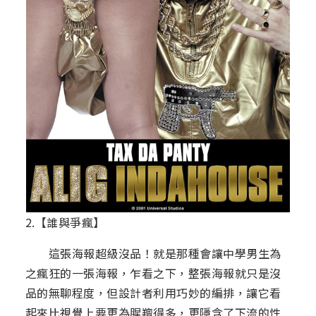
2.【誰與爭瘋】
這張海報超級沒品！就是那種會讓中學男生為
之瘋狂的一張海報，乍看之下，整張海報就只是沒
品的無聊程度，但設計者利用巧妙的編排，讓它看
起來比視覺上要更為腥羶得多，更隱含了下流的性