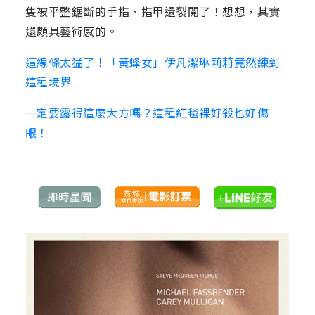
隻被平整鋸斷的手指、指甲還裂開了！想想，其實
還頗具藝術感的。
這線條太猛了！「黃蜂女」伊凡潔琳莉莉竟然練到
這種境界
一定要露得這麼大方嗎？這種紅毯裸好殺也好傷
眼！