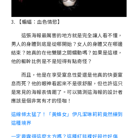
3. 【蝙蝠：血色情慾】
這張海報最厲害的地方就是完全讓人看不懂，
男人的身體到底是從哪開始？女人的身體又在哪邊
結束？她真的在他雙腿之間蠕動嗎？如果是這樣，
他的軀幹比例是不是短得有點奇怪？
而且，他是在享受窒息性愛還是他真的快要窒
息而死？他的眼神看起來不是很舒服，但也許這只
是常見的海報表情罷了。可以猜測這海報的設計者
應該是個非常有才的怪咖！
這線條太猛了！「黃蜂女」伊凡潔琳莉莉竟然練到
這種境界
一定要露得這麼大方嗎？這種紅毯裸好殺也好傷