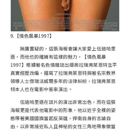
9.【情色風暴1997】
無庸置疑的，這張海報會讓大家愛上伍迪哈里
遜，而他也的確擁有這樣的魅力，【情色風暴
1997】根據著名色情雜誌出版商拉瑞弗萊恩特生平
真實經歷改編，描寫了拉瑞弗萊恩特與著名宗教界
領導人士傑瑞法威爾多年的法律糾紛，拉瑞弗萊恩
特本人也在電影中客串演出。
伍迪哈里遜在該片的演出非常出色，而在這張
海報更是代表他電影中的形象，他以近乎全裸的姿
態帶著美國國旗當起反英雄，捍衛自身的言論自
由，以非常接近私人且神祕的女性三角地帶象徵當