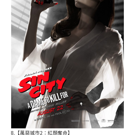
8.【萬惡城市2：紅顏奪命】