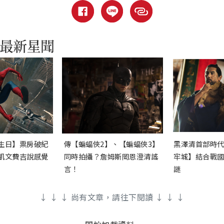
生日】票房破紀
傳【蝙蝠俠2】、【蝙蝠俠3】
黑澤清首部時
凱文費吉說感覺
同時拍攝？詹姆斯岡恩澄清謠
牢城】結合戰
言！
謎
↓ ↓ ↓ 尚有文章，請往下閱讀 ↓ ↓ ↓