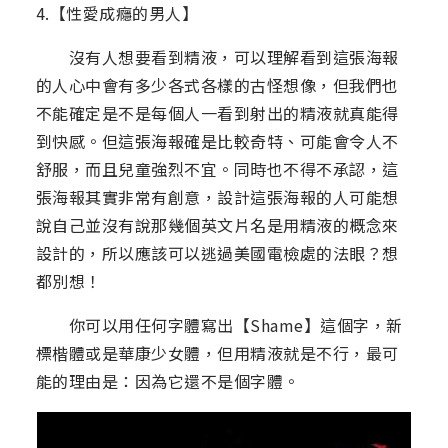
4.【性愛成癮的男人】
沒有人想要看到精液，可以理解看到這張海報
的人心中會有多少各式各樣的古怪想像，但我們也
不能確定是不是每個人一看到射出的精液就真能得
到快感。但這張海報確是比較奇特、可能會令人不
舒服，而且兒童強烈不宜。同時也不得不承認，這
張海報其實非常有創意，設計這張海報的人可能想
說自己並沒有說那幾個英文片名是用精液的概念來
設計的，所以應該可以逃過美國電檢處的法眼？想
都別想！
你可以用任何字體寫出【Shame】這個字，新
標楷體或是華康少女體，但用精液就是不行，最可
能的理由是：因為它還不是個字體。