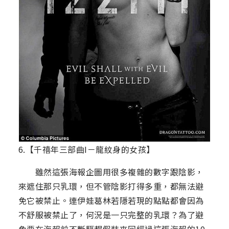
6.【千禧年三部曲Ⅰ－龍紋身的女孩】
雖然這張海報企圖用很多複雜的數字跟陰影，
來遮住那只乳環，但不管陰影打得多重，都無法避
免它被禁止。連伊娃葛林若隱若現的點點都會因為
不舒服被禁止了，何況是一只完整的乳環？為了避
免要在海報前不斷驅趕假裝來回經過這張海報的10