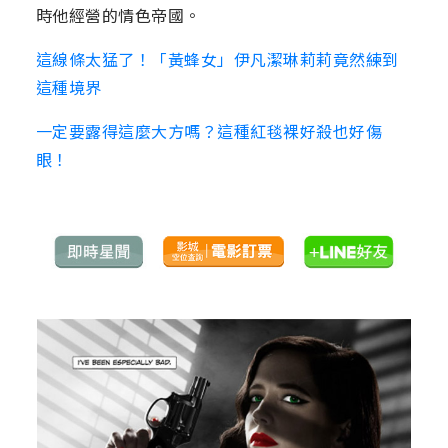
時他經營的情色帝國。
這線條太猛了！「黃蜂女」伊凡潔琳莉莉竟然練到
這種境界
一定要露得這麼大方嗎？這種紅毯裸好殺也好傷
眼！