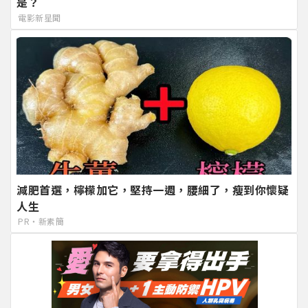
是？
電影新星聞
減肥首選，檸檬加它，堅持一週，腰細了，瘦到你懷疑
人生
PR・新素簡