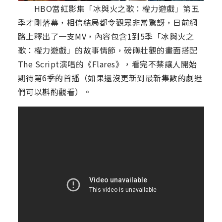
HBO當紅影集「冰與火之歌：權力遊戲」第五
季才剛落幕，相信結局都令觀眾非常驚訝，日前網
路上釋出了一支MV，內容包含1到5季「冰與火之
歌：權力遊戲」的故事情節，磅礡壯觀的畫面搭配
The Script演唱的《Flares》，看完不禁讓人開始
期待第6季的首播（如果還沒更新到最新集數的劇迷
們可以斟酌觀看）。