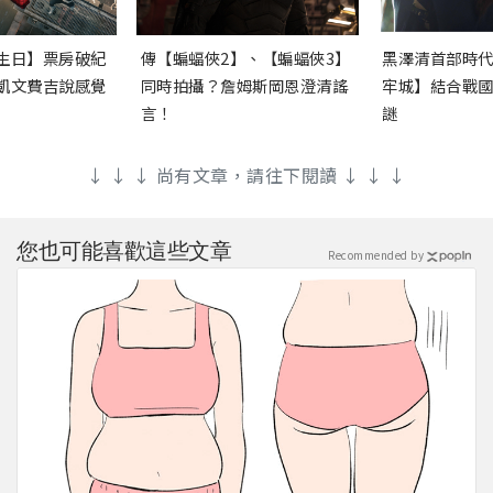
生日】票房破紀
傳【蝙蝠俠2】、【蝙蝠俠3】
黑澤清首部時
凱文費吉說感覺
同時拍攝？詹姆斯岡恩澄清謠
牢城】結合戰
言！
謎
↓ ↓ ↓ 尚有文章，請往下閱讀 ↓ ↓ ↓
您也可能喜歡這些文章
Recommended by