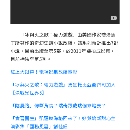
「冰與火之歌：權力遊戲」由美國作家喬治馬
丁所著作的奇幻史詩小說改編，該系列預計推出7部
小說，目前出版至第5部，於2011年翻拍成影集，
目前播映至第5季。
紅上大銀幕！電視影集改編電影
「冰與火之歌：權力遊戲」男星托比亞曼齊司加入
【決戰異世界5】
「陰屍路」傳斷背情？瑞奇跟戴瑞偷來暗去？
「實習醫生」凱薩琳海格回來了！好萊塢新甜心主
演影集「國務風雲」創佳績