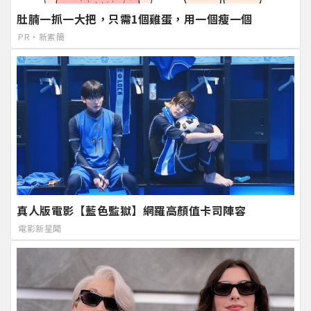
肚腩一抓一大把，只需1個雞蛋，用一個瘦一個
PR・新素簡
真人版電影【藍色監獄】網羅高顏值卡司陣容
電影新星聞