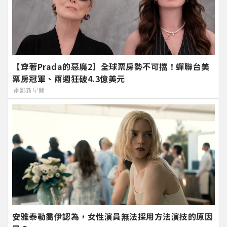
【穿著Prada的惡魔2】全球票房勢不可擋！蟬聯台美
票房冠軍、兩週狂破4.3億美元
電影新星聞
安雅泰勒喬伊認為，女性演員無法採用方法演技的原因