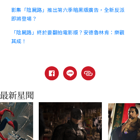
影集「陰屍路」推出第六季暗黑版廣告，全新反派
即將登場？
「陰屍路」終於要翻拍電影版？安德魯林肯：樂觀
其成！