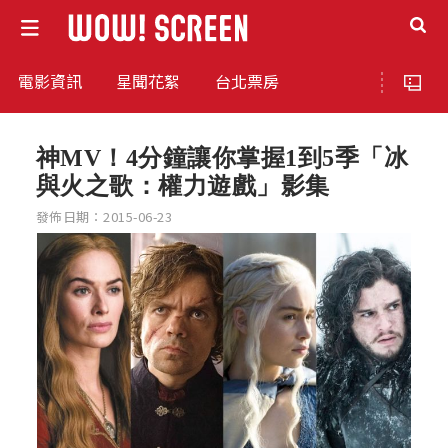
電影資訊
星聞花絮
台北票房
神MV！4分鐘讓你掌握1到5季「冰
與火之歌：權力遊戲」影集
發佈日期：2015-06-23