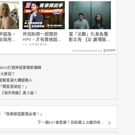
缺陷」！
伊認為，
伴侶和妳一起預防
當「災難」化身為電
法採用方
HPV，才有資格說愛
影主角 【災 劇場版】
因是？
妳！
震撼感官與觀影思維
PR・台灣癌症基金會
Recommended by
MAX打造神話冒險新巔峰
五大原因？
感動落淚大讚超動人
「簡直是胡扯！」
新片【海洋奇緣】真人版！
：「我將掀起腥風血雨！」
下一個007會是誰？目前跳上火線的有…