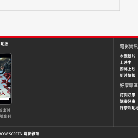
互動版
電影資訊
本週新片
上映中
即將上映
新片快報
好康專區
訂閱好康
購書好康
好康活動
號出刊
0號出刊
OW!SCREEN 電影雜誌