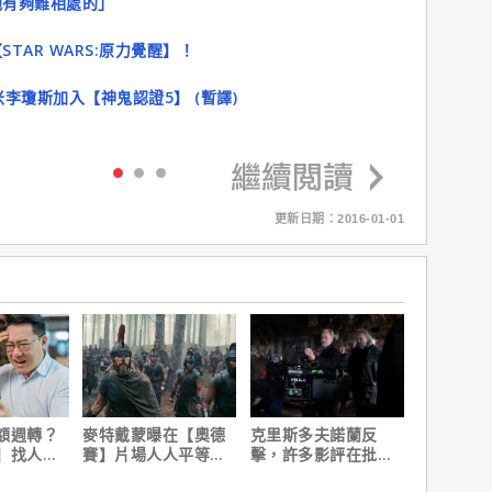
他有夠難相處的」
AR WARS:原力覺醒】！
米李瓊斯加入【神鬼認證5】 (暫譯)
更新日期：2016-01-01
額週轉？
麥特戴蒙曝在【奧德
克里斯多夫諾蘭反
】找人
賽】片場人人平等，
擊，許多影評在批評
速到位
沒有特殊待遇！
電影時有「根本上的