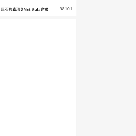
98101
巨石強森現身Met Gala穿裙
子...