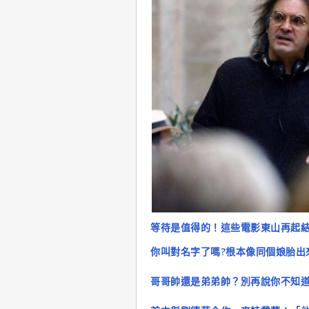
等待是值得的！這些電影東山再起
你叫對名字了嗎?根本像同個娘胎出
哥哥帥還是弟弟帥？別再說你不知