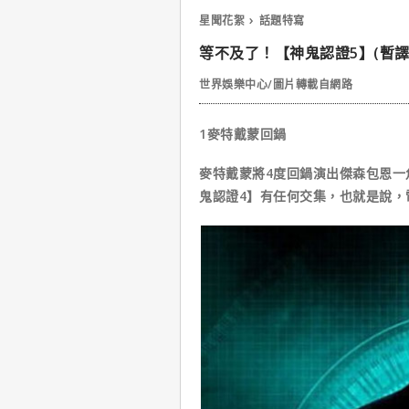
星聞花絮
話題特寫
等不及了！【神鬼認證5】(暫譯)
世界娛樂中心/圖片轉載自網路
1麥特戴蒙回鍋
麥特戴蒙將4度回鍋演出傑森包恩一
鬼認證4】有任何交集，也就是說，