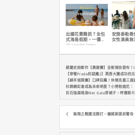
播推薦
出國花費難抓？全包
安雅泰勒喬
式海島假期，一價搞
女性演員無
定食宿玩樂，省錢更
法演技的原
PR・Club Med Taiwan
省心！
諾蘭史詩鉅作【奧德賽】全新預告發布！I
【穿著Prada的惡魔2】票房大獲成功的
【綿羊偵探團】口碑狂飆！休傑克曼三度
社群網紅會成為未來明星？小勞勃道尼：
巨石強森現身Met Gala穿裙子，呼應
無限之戰還沒開打，薩諾斯提前警告