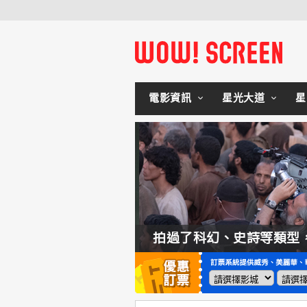
電影資訊
星光大道
星
如何交棒蜘蛛人？湯姆霍蘭：「我們有一個完整的計畫。」
拍過了科幻、史詩等類型