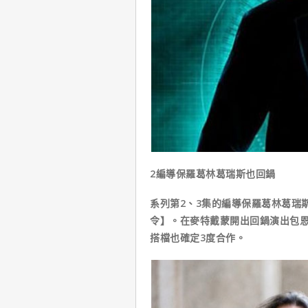
2編導保羅葛林葛瑞斯也回鍋
系列第2、3集的編導保羅葛林葛瑞
令】。在麥特戴蒙開出回鍋演出包
搭檔也確定3度合作。