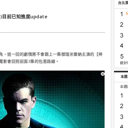
台北
目前已知進度update
角，這一回的劇情將不會跟上一集傑瑞米雷納主演的【神
電影會回到前面3集的包恩路線。
統計時
本週
本週