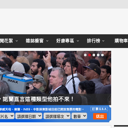
Close
聞花絮
雜誌櫥窗
好康專區
排行榜
購物車
，諾蘭直言這種類型他拍不來！