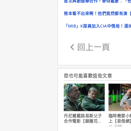
首次與劉德華合作，麥特戴蒙：「
根本看不出來啊！他們竟然都有演【ST
「MIB」K探員加入CIA中情局！湯
您也可能喜歡這些文章
丹尼爾戴路易斯父子
臨時需要小
合作電影【銀蓮花】
上【易借網
｜本周上線、電視首
幫！資金快
PR・易借網