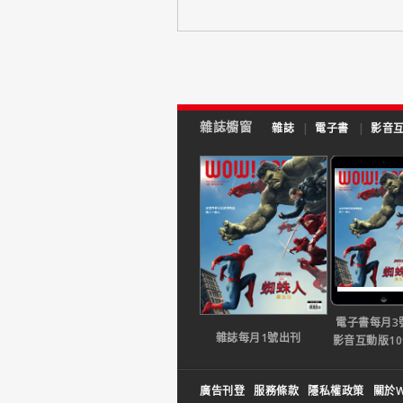
雜誌櫥窗
雜誌
|
電子書
|
影音
電子書每月3
雜誌每月1號出刊
影音互動版1
廣告刊登
服務條款
隱私權政策
關於W