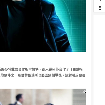
斯跟麥特戴蒙合作相當愉快，兩人還另外合作了【關鍵指
恩的條件之一是葛林葛瑞斯也要回鍋編導後，這對幕前幕後