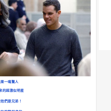
結果一鳴驚人
來的超激似明星
道他們是兄弟！