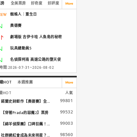
票房
全美票房
好奇度
好評度
蜘蛛人：重生日
奧德賽
劇場版 吉伊卡哇 人魚島的秘密
玩具總動員5
名偵探柯南 高速公路的墮天使
間:2026-07-31~2026-08-02
最HOT
本週推薦
最HOT
人氣
99801
諾蘭史詩鉅作【奧德賽】全...
99532
【穿著Prada的惡魔2】票房
大...
99003
【綿羊偵探團】口碑狂飆！...
98560
社群網紅會成為未來明星？...