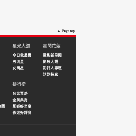
星光大道
星聞花絮
今日我最壽
電影新星聞
男明星
影展大觀
女明星
影評人專區
話題特寫
排行榜
台北票房
全美票房
地圖
影迷好奇度
影迷好評度