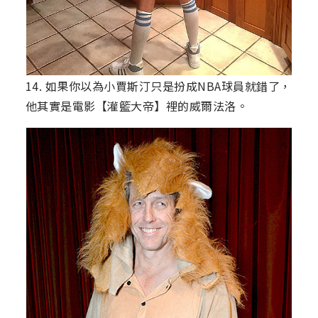
14. 如果你以為小賈斯汀只是扮成NBA球員就錯了，
他其實是電影【灌籃大帝】裡的威爾法洛。