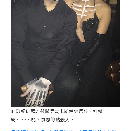
4. 珍妮佛羅培茲與男友卡斯柏史馬特，打扮
成……….呃？憤怒的骷髏人？