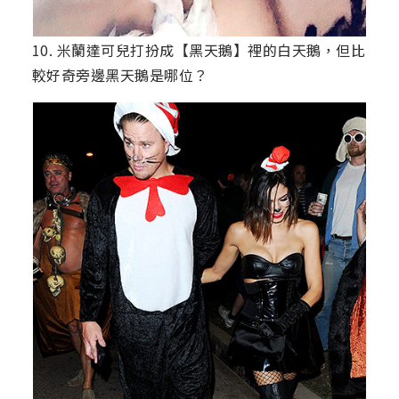
10. 米蘭達可兒打扮成【黑天鵝】裡的白天鵝，但比
較好奇旁邊黑天鵝是哪位？