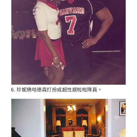
6. 珍妮佛哈德森打扮成超性感啦啦隊員。