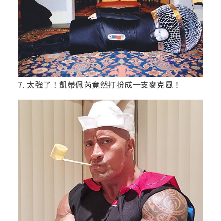
7. 太強了！凱蒂佩芮竟然打扮成一支麥克風！