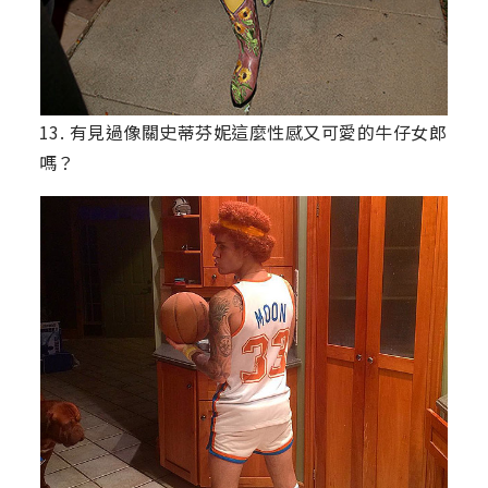
13. 有見過像關史蒂芬妮這麼性感又可愛的牛仔女郎
嗎？