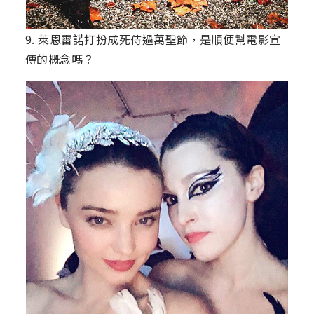
9. 萊恩雷諾打扮成死侍過萬聖節，是順便幫電影宣
傳的概念嗎？