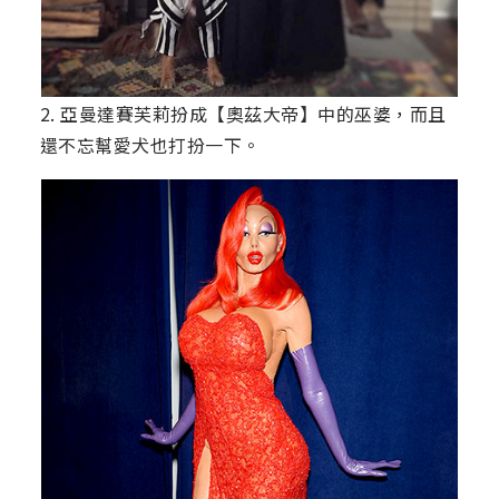
2. 亞曼達賽芙莉扮成【奧茲大帝】中的巫婆，而且
還不忘幫愛犬也打扮一下。