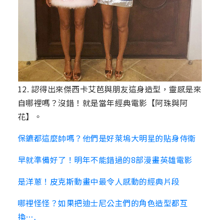
12. 認得出來傑西卡艾芭與朋友這身造型，靈感是來
自哪裡嗎？沒錯！就是當年經典電影【阿珠與阿
花】。
保鑣都這麼帥嗎？他們是好萊塢大明星的貼身侍衛
早就準備好了！明年不能錯過的8部漫畫英雄電影
是洋蔥！皮克斯動畫中最令人感動的經典片段
哪裡怪怪？如果把迪士尼公主們的角色造型都互
換….