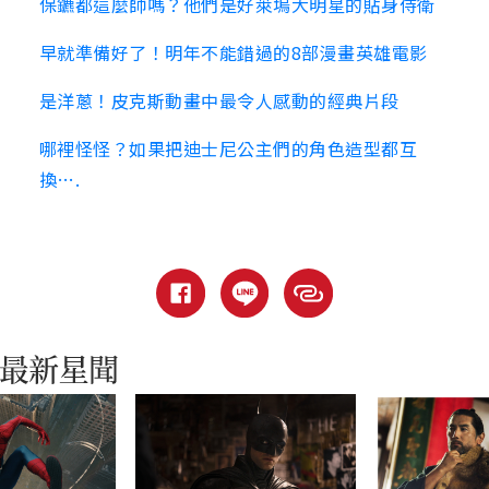
保鑣都這麼帥嗎？他們是好萊塢大明星的貼身侍衛
早就準備好了！明年不能錯過的8部漫畫英雄電影
是洋蔥！皮克斯動畫中最令人感動的經典片段
哪裡怪怪？如果把迪士尼公主們的角色造型都互
換….