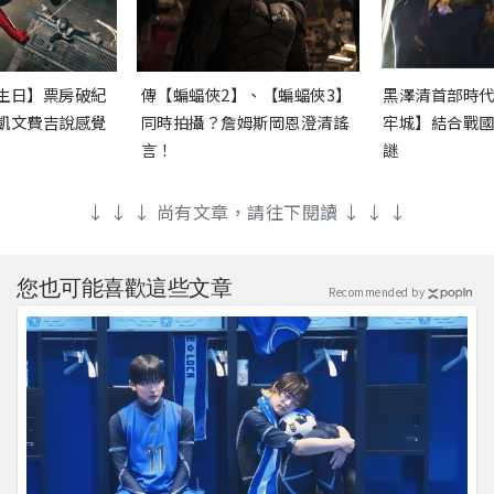
生日】票房破紀
傳【蝙蝠俠2】、【蝙蝠俠3】
黑澤清首部時
凱文費吉說感覺
同時拍攝？詹姆斯岡恩澄清謠
牢城】結合戰
言！
謎
↓ ↓ ↓ 尚有文章，請往下閱讀 ↓ ↓ ↓
您也可能喜歡這些文章
Recommended by