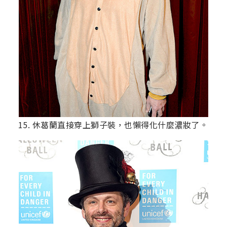
15. 休葛蘭直接穿上獅子裝，也懶得化什麼濃妝了。