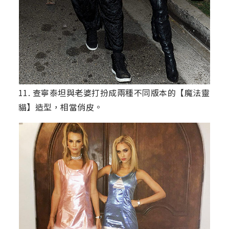
11. 查寧泰坦與老婆打扮成兩種不同版本的【魔法靈
貓】造型，相當俏皮。