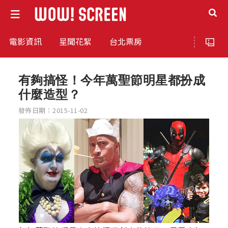
電影資訊
星聞花絮
台北票房
有夠搞怪！今年萬聖節明星都扮成
什麼造型？
發佈日期：2015-11-02