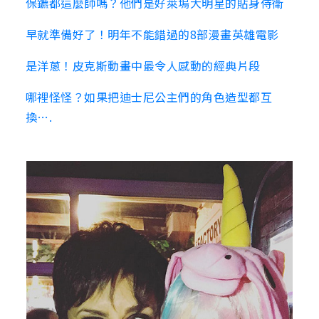
保鑣都這麼帥嗎？他們是好萊塢大明星的貼身侍衛
早就準備好了！明年不能錯過的8部漫畫英雄電影
是洋蔥！皮克斯動畫中最令人感動的經典片段
哪裡怪怪？如果把迪士尼公主們的角色造型都互
換….