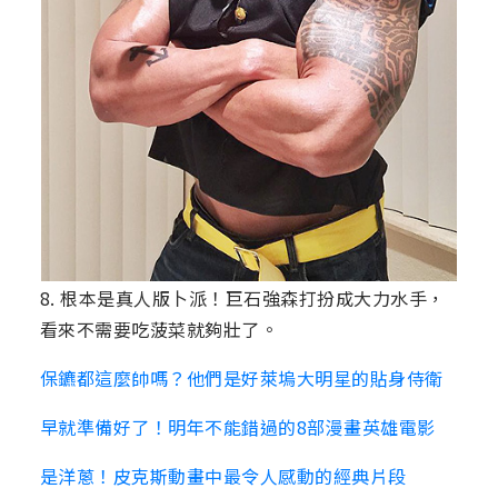
8. 根本是真人版卜派！巨石強森打扮成大力水手，
看來不需要吃菠菜就夠壯了。
保鑣都這麼帥嗎？他們是好萊塢大明星的貼身侍衛
早就準備好了！明年不能錯過的8部漫畫英雄電影
是洋蔥！皮克斯動畫中最令人感動的經典片段