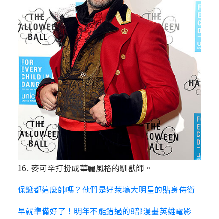
16. 麥可辛打扮成華麗風格的馴獸師。
保鑣都這麼帥嗎？他們是好萊塢大明星的貼身侍衛
早就準備好了！明年不能錯過的8部漫畫英雄電影