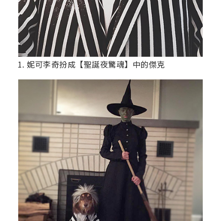
1. 妮可李奇扮成【聖誕夜驚魂】中的傑克