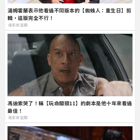
湯姆霍蘭表示他看過不同版本的【蜘蛛人：重生日】剪
輯，這版完全不行！
電影新星聞
馮迪索哭了！稱【玩命關頭11】的劇本是他十年來看過
最佳！
電影新星聞