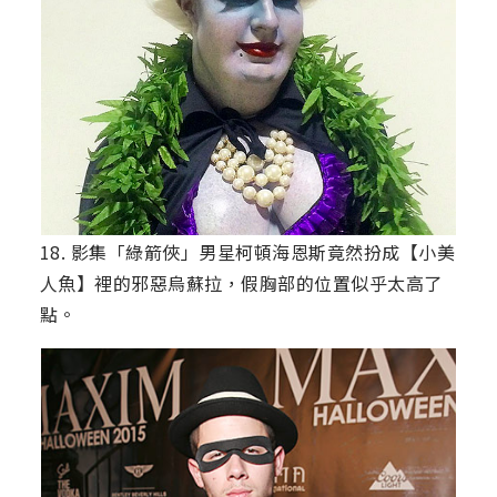
18. 影集「綠箭俠」男星柯頓海恩斯竟然扮成【小美
人魚】裡的邪惡烏蘇拉，假胸部的位置似乎太高了
點。