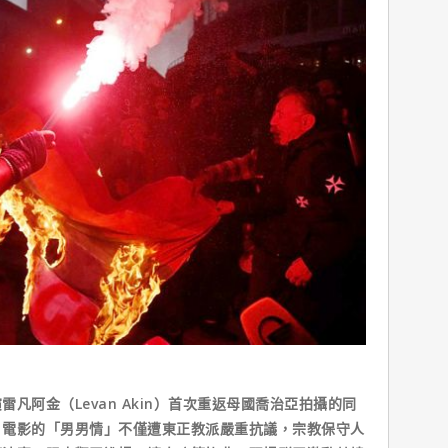
阿金（Levan Akin）首次重返母國喬治亞拍攝的同
。電影的「男男情」不僅遭東正教派嚴重抗議，宗教保守人