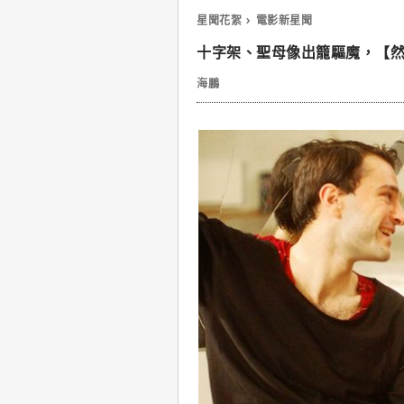
星聞花絮
電影新星聞
十字架、聖母像出籠驅魔，【
海鵬