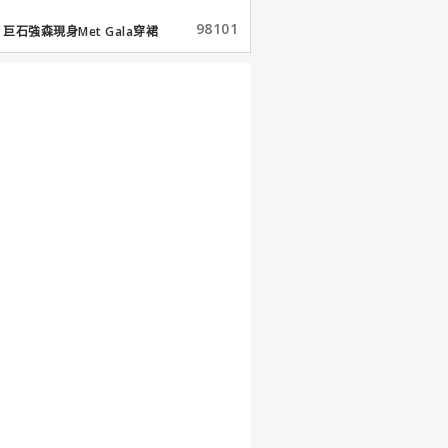
98101
巨石強森現身Met Gala穿裙
子...