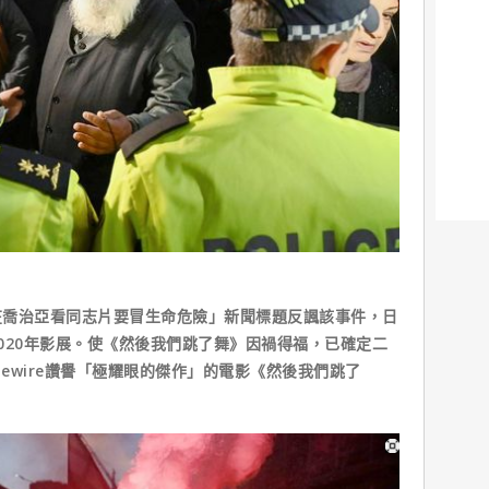
治亞看同志片要冒生命危險」新聞標題反諷該事件，日
020年影展。使《然後我們跳了舞》因禍得福，已確定二
iewire讚譽「極耀眼的傑作」的電影《然後我們跳了