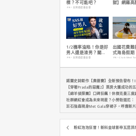
標？不可能吧？
獄】網羅高
陣容
PR・台灣癌症基金會
1/2機率淪陷！你是好
出國花費難
男人還是渣男？關鍵
式海島假期
在這
定食宿玩樂
PR・台灣癌症基金會
PR・Club Med T
省心！
諾蘭史詩鉅作【奧德賽】全新預告發布！I
【穿著Prada的惡魔2】票房大獲成功的
【綿羊偵探團】口碑狂飆！休傑克曼三度
社群網紅會成為未來明星？小勞勃道尼：
巨石強森現身Met Gala穿裙子，呼應
粉紅泡泡狂冒！新科金球影帝瓦昆菲