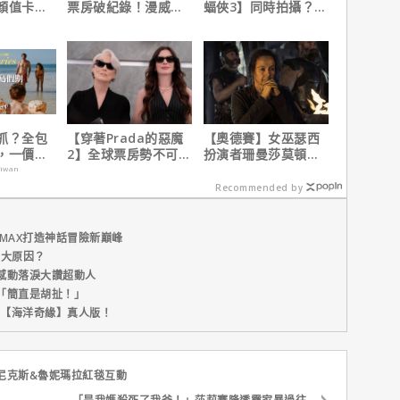
顏值卡司
票房破紀錄！漫威總
蝠俠3】同時拍攝？詹
裁凱文費吉說感覺很
姆斯岡恩澄清謠言！
讚！
抓？全包
【穿著Prada的惡魔
【奧德賽】女巫瑟西
，一價搞
2】全球票房勢不可
扮演者珊曼莎莫頓曝
，省錢更
擋！蟬聯台美票房冠
心聲，已經一年沒接
aiwan
軍、兩週狂破4.3億美
戲！
Recommended by
元
MAX打造神話冒險新巔峰
五大原因？
感動落淚大讚超動人
「簡直是胡扯！」
新片【海洋奇緣】真人版！
尼克斯&魯妮瑪拉紅毯互動