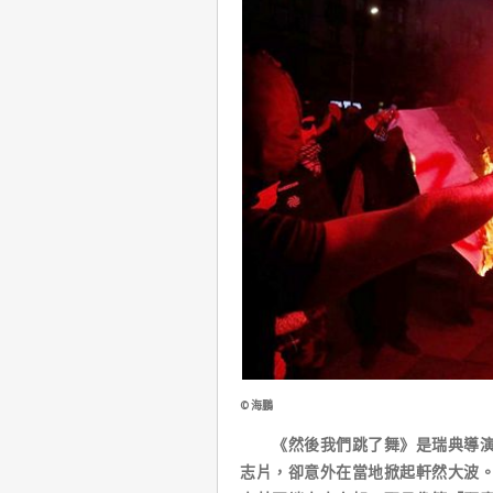
©海鵬
《然後我們跳了舞》是瑞典導演雷凡
志片，卻意外在當地掀起軒然大波