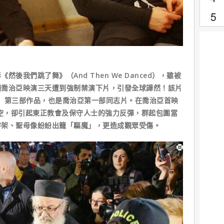
我們跳了舞》（And Then We Danced），雖被
國喬治亞映演三天遭到強制禁演下片，引發全球譁然！該片
kin）第三部作品，也是喬治亞第一部同志片。在喬治亞首映
一空，卻引起東正教會及保守人士的強力反彈，群起包圍當
字架、聖母像紛紛出籠「驅魔」，更造成觀眾受傷。