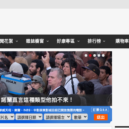
Close
聞花絮
雜誌櫥窗
好康專區
排行榜
購物車
，諾蘭直言這種類型他拍不來！