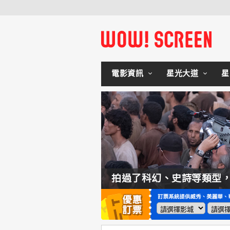
電影資訊
星光大道
星
如何交棒蜘蛛人？湯姆霍蘭：「我們有一個完整的計畫。」
拍過了科幻、史詩等類型