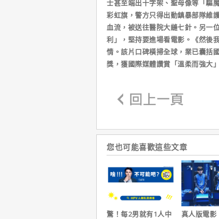
士甚至端出十字架、聖母像等「驅
彩虹旗，警方只得出動鎮暴部隊維
血流，被送往醫院大縫七針。另一
利」，堅持要進場看電影。《然後
情。該片口碑橫掃全球，業已囊括國
獎，獲國際媒體讚賞「溫柔而強大
您也可能喜歡這些文章
驚！每2男就有1人中
真人版電影