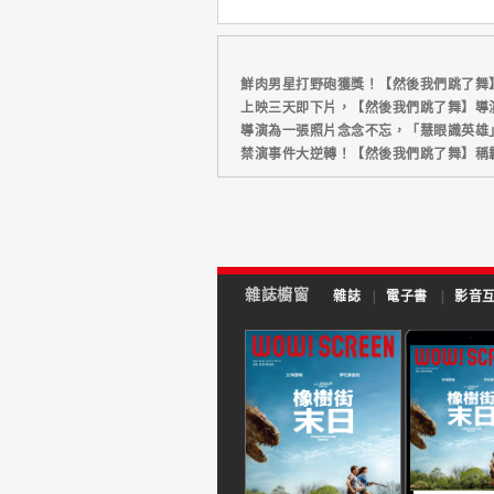
鮮肉男星打野砲獲獎！【然後我們跳了舞
上映三天即下片，【然後我們跳了舞】導演
導演為一張照片念念不忘，「慧眼識英雄
禁演事件大逆轉！【然後我們跳了舞】稱
雜誌櫥窗
雜誌
|
電子書
|
影音