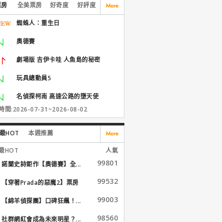
票房
全美票房
好奇度
好評度
蜘蛛人：重生日
奧德賽
劇場版 吉伊卡哇 人魚島的秘密
玩具總動員5
名偵探柯南 高速公路的墮天使
間:2026-07-31~2026-08-02
最HOT
本週推薦
最HOT
人氣
99801
諾蘭史詩鉅作【奧德賽】全...
99532
【穿著Prada的惡魔2】票房
大...
99003
【綿羊偵探團】口碑狂飆！...
98560
社群網紅會成為未來明星？...