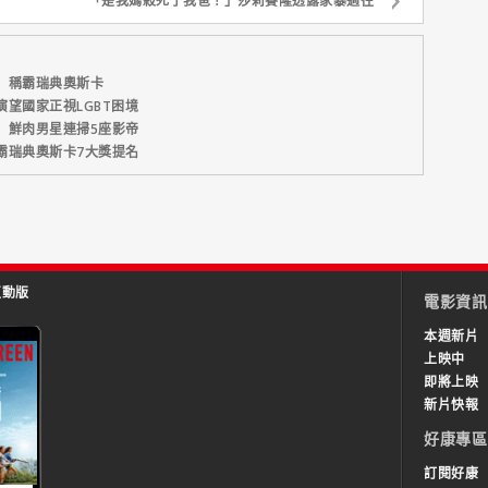
「是我媽殺死了我爸！」莎莉賽隆透露家暴過往
】稱霸瑞典奧斯卡
望國家正視LGBT困境
」鮮肉男星連掃5座影帝
霸瑞典奧斯卡7大獎提名
互動版
電影資訊
本週新片
上映中
即將上映
新片快報
好康專區
訂閱好康