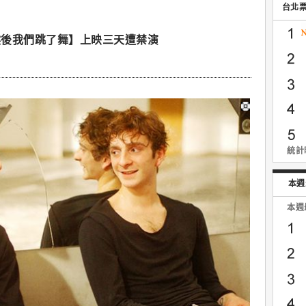
台北
然後我們跳了舞】上映三天遭禁演
統計時
本週
本週