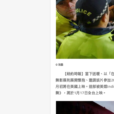
©海鵬
【紐約時報】當下送暖、以「在喬
舞影展則展開懷抱、邀請該片參加2
月初將在美國上映。這部被美媒Ind
舞》，將於1月17日全台上映。