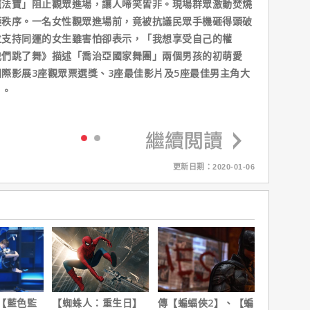
魔法寶」阻止觀眾進場，讓人啼笑皆非。現場群眾激動焚燒
護秩序。一名女性觀眾進場前，竟被抗議民眾手機砸得頭破
位支持同運的女生雖害怕卻表示，「我想享受自己的權
我們跳了舞》描述「喬治亞國家舞團」兩個男孩的初萌愛
際影展3座觀眾票選獎、3座最佳影片及5座最佳男主角大
」。
更新日期：2020-01-06
【藍色監
【蜘蛛人：重生日】
傳【蝙蝠俠2】、【蝙