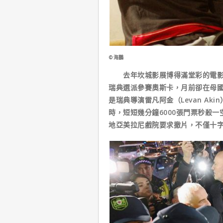
©海鵬
去年坎城影展博得滿堂彩的電影《然後
瑞典選派參賽奧斯卡，月前卻在母
是瑞典導演雷凡阿金（Levan A
時，短短幾分鐘6000張門票秒殺
地亞美拉尼戲院要求撤片，不僅十