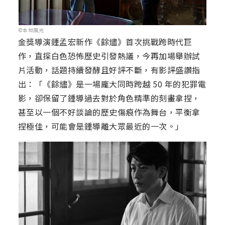
©本地風光
金獎導演鍾孟宏新作《餘燼》首次挑戰跨時代巨
作，直探白色恐怖歷史引發熱議，今再加場舉辦試
片活動，話題持續發酵且好評不斷，有影評盛讚指
出：「《餘燼》是一場龐大同時跨越 50 年的犯罪電
影，卻保留了鍾導過去對於角色精準的刻畫拿捏，
甚至以一個不好談論的歷史傷痕作為舞台，平衡拿
捏極佳，可能會是鍾導離大眾最近的一次。」