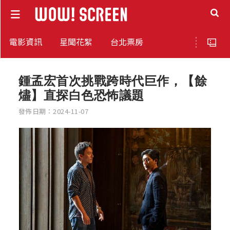
電影資訊
星聞花絮
台北票房
鍾孟宏首次挑戰跨時代巨作，【餘
燼】直探白色恐怖議題
發佈日期：2024-11-07