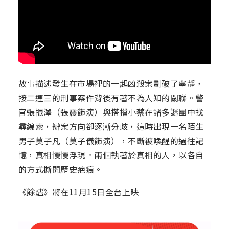
故事描述發生在市場裡的一起凶殺案劃破了寧靜，
接二連三的刑事案件背後有著不為人知的關聯。警
官張振澤（張震飾演）與搭擋小蔡在諸多謎團中找
尋線索，辦案方向卻逐漸分歧，這時出現一名陌生
男子莫子凡（莫子儀飾演），不斷被喚醒的過往記
憶，真相慢慢浮現。兩個執著於真相的人，以各自
的方式撕開歷史疤痕。
《餘燼》將在11月15日全台上映