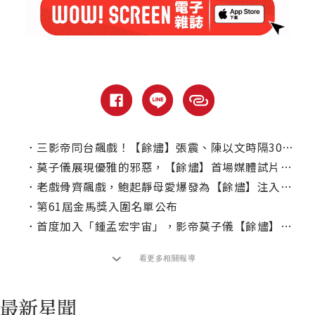
．
三影帝同台飆戲！【餘燼】張震、陳以文時隔30年再度合作
．
莫子儀展現優雅的邪惡，【餘燼】首場媒體試片獲滿堂彩！
．
老戲骨齊飆戲，鮑起靜母愛爆發為【餘燼】注入溫暖
．
第61屆金馬獎入圍名單公布
．
首度加入「鍾孟宏宇宙」，影帝莫子儀【餘燼】橫跨半世紀一人分飾兩角
看更多相關報導