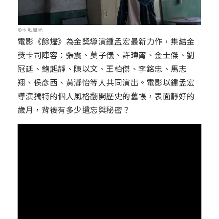
©本地風光
電影《餘燼》為金獎導演鍾孟宏最新力作，集結金
獎卡司陣容：張震、莫子儀、許瑋甯、金士傑、劉
冠廷、鮑起靜、陳以文、王柏傑、李銘忠、馬志
翔、侯彥西、黃瀞怡等人共同演出。電影以鍾孟宏
導演獨特的個人風格翻開歷史的舊帳，表面靜好的
歲月，背後有多少遺忘與秘密？