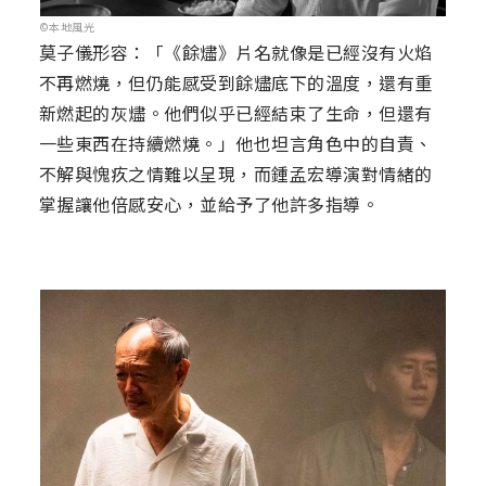
©本地風光
莫子儀形容：「《餘燼》片名就像是已經沒有火焰
不再燃燒，但仍能感受到餘燼底下的溫度，還有重
新燃起的灰燼。他們似乎已經結束了生命，但還有
一些東西在持續燃燒。」他也坦言角色中的自責、
不解與愧疚之情難以呈現，而鍾孟宏導演對情緒的
掌握讓他倍感安心，並給予了他許多指導。