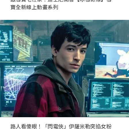
寶全新線上動畫系列
路人看傻眼！「閃電俠」伊薩米勒突掐女粉