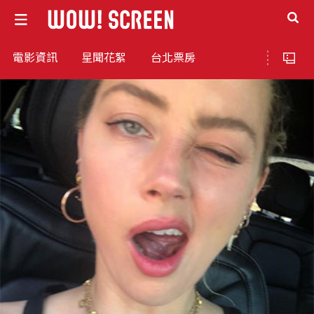
電影資訊
星聞花絮
台北票房