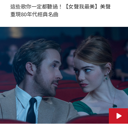
這些歌你一定都聽過！【女聲我最美】美聲
重現80年代經典名曲