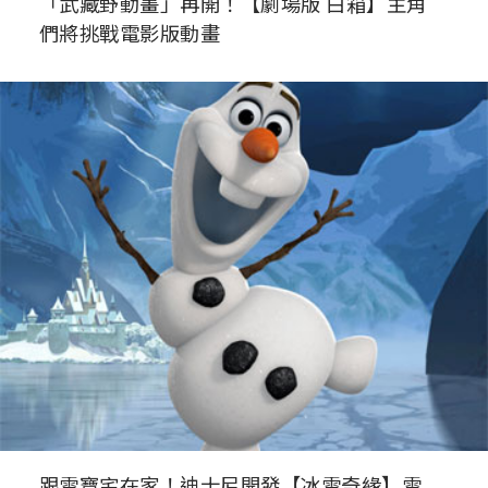
「武藏野動畫」再開！【劇場版 白箱】主角
們將挑戰電影版動畫
跟雪寶宅在家！迪士尼開發【冰雪奇緣】雪