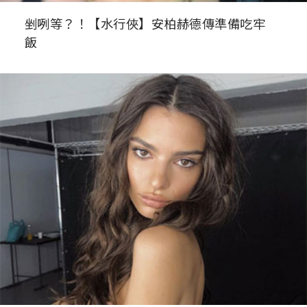
剉咧等？！【水行俠】安柏赫德傳準備吃牢
飯