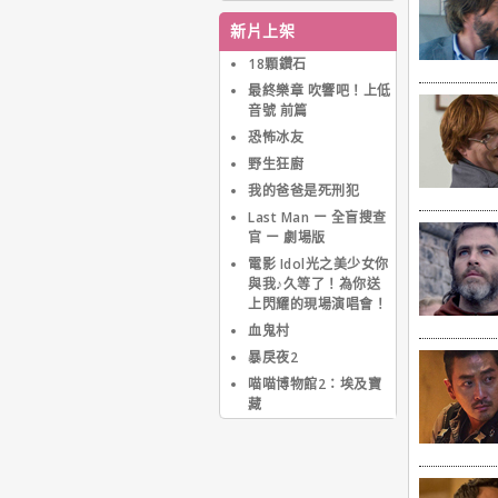
發展。在紐約她曾尋得一
份跳芭蕾舞的職業，但不
新片上架
久由於膝蓋受傷而被迫放
棄。18歲時，母親帶她來
18顆鑽石
到好萊塢尋求在銀幕上的
最終樂章 吹響吧！上低
發展。一天她在好萊塢的
音號 前篇
林蔭道上遇見一位經紀
恐怖冰友
人，8個月之後，這位經
紀人幫她在好萊塢找到一
野生狂廚
份工作。從此，她開始在
我的爸爸是死刑犯
好萊塢的學習和演藝生
Last Man ー 全盲搜查
涯。多年來在好萊塢發
官 ー 劇場版
展，憑著出色的外貌以及
不斷磨練的演技，近年來
電影 Idol光之美少女你
終於擠身好萊塢重要女星
與我♪久等了！為你送
之列，同時也由於在【女
上閃耀的現場演唱會！
魔頭】一片扮醜加上突破
血鬼村
性的演技，使她獲得了第
暴戾夜2
76屆奧斯卡最佳女主角獎
的肯定。
喵喵博物館2：埃及寶
藏