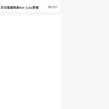
98101
巨石強森現身Met Gala穿裙
子...