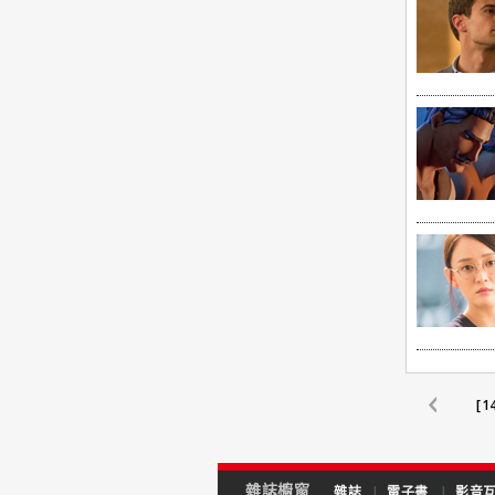
[1
雜誌櫥窗
雜誌
|
電子書
|
影音