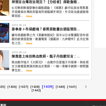
神預言台灣政治現況？【分歧者】席歐詹姆斯新片揭聯合國秘辛
©可樂即將揭發聯合國陰謀論！《暗算》劇中玩政治等黑幕
手段媲美台灣政府當局所面臨棘手現況，外交政治處處被暗
算宛如...
2018-08-24
泰拳身＋布袋戲魂？泰票房動畫台語版預告超熱血無違和
繼布袋戲創舉之作《東離劍遊紀》首次以日本聲優配音布袋
戲的創意搭配後，動畫電影【暹羅訣：九神戰甲】此次在預
告上也...
2018-08-24
陳喬恩土味扮熱血教師，甄子丹抱歉坦言：刪了一些畫面
熱血動作強片《大師兄》，由動作巨星甄子丹領軍，與收視
女王陳喬恩飾演的熱血女教師，一剛一柔聯手調教一群問題
學生的...
[1439]
435]
[1436]
[1437]
[1438]
[1440]
[1441]
[1442]
互動版