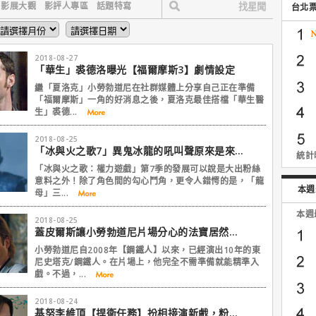
影展大觀
影評人專區
話題特寫
台北
2018-08-27
「華生」裘德洛曝光【福爾摩斯3】劇情設定
繼「夏洛克」小勞勃道尼在社群媒體上分享自己正在準備
「福爾摩斯」一角的好消息之後，夏洛克最佳搭檔「華生醫
生」裘德...
2018-08-25
「冰與火之歌7」異鬼冰龍的吼叫聲原來是來自...
統計時
「冰與火之歌：權力遊戲」第7季的發展可以說是大出粉絲
意料之外！除了角色間的勾心鬥角，更令人錯愕的是，「龍
本週
母」三...
本週
2018-08-25
蓋皮爾斯讓小勞勃道尼片場分心的法寶居然是...
小勞勃道尼自2008年【鋼鐵人】以來，已經演出10年的東
尼史塔克/鋼鐵人。在片場上，他完全不需準備就能精準入
戲。不過，...
2018-08-24
基努李維頂【捍衛任務】扮相接演新戲，粉絲笑：難道是殺神前傳？