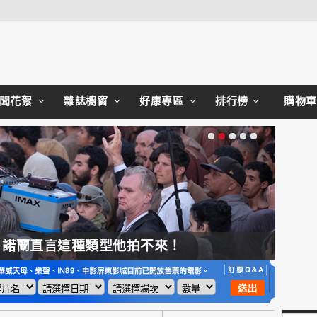
聞花絮
雜誌櫥窗
好康專區
排行榜
購物車
，諾蘭直言這種類型他拍不來！