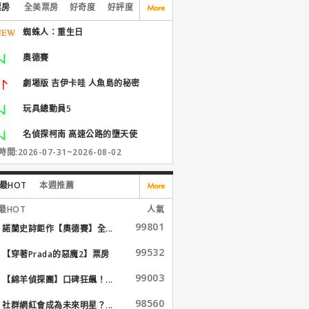
票房
全美票房
好奇度
好評度
蜘蛛人：重生日
奧德賽
劇場版 吉伊卡哇 人魚島的秘密
玩具總動員5
名偵探柯南 高速公路的墮天使
間:2026-07-31~2026-08-02
最HOT
本週推薦
最HOT
人氣
99801
諾蘭史詩鉅作【奧德賽】全...
99532
【穿著Prada的惡魔2】票房
大...
99003
【綿羊偵探團】口碑狂飆！...
98560
社群網紅會成為未來明星？...