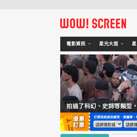
電影資訊
星光大道
星
如何交棒蜘蛛人？湯姆霍蘭：「我們有一個完整的計畫。」
拍過了科幻、史詩等類型