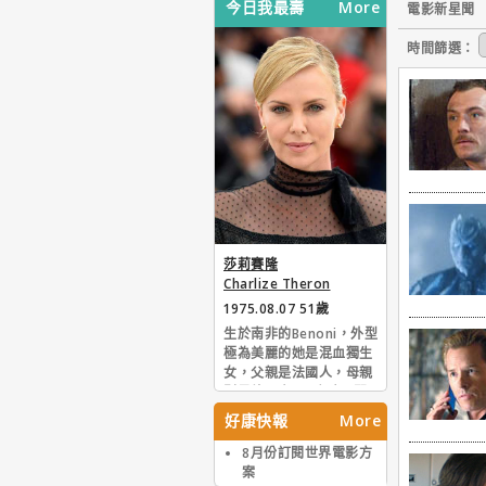
今日我最壽
More
電影新星聞
時間篩選：
莎莉賽隆
Charlize Theron
1975.08.07 51歲
生於南非的Benoni，外型
極為美麗的她是混血獨生
女，父親是法國人，母親
則是德國人。6歲時即開
始學習芭蕾舞，16歲時曾
好康快報
More
在當地贏得模特大賽的冠
軍。之後她遠渡重洋先後
8月份訂閱世界電影方
到過到義大利和美國尋求
案