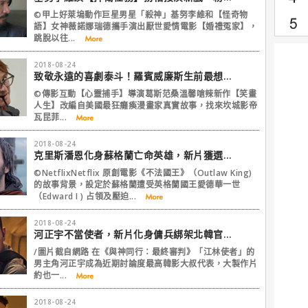
©甲上好萊塢動作巨星男星「殺神」基努李維和【怪奇物
語】女神薇諾娜瑞德攜手演出厭世愛情電影【婚禮冤家】，
跳脫以往...
2018-08-24
致敬永遠的喜劇泰斗！羅賓威廉斯生前最想翻拍的故事
©傳影互動【心靈捕手】導演葛斯范桑溫馨嗆辣新作【笑畫
人生】改編自美國最狂癱瘓漫畫家真實故事，找來坎城影帝
瓦昆菲...
2018-08-24
克里斯潘恩化身蘇格蘭亡命英雄，新片獲選多倫多影展開幕片
©NetflixNetflix 原創電影《不法國王》（Outlaw King)
的故事背景，設定於蘇格蘭遭受英格蘭國王愛德華一世
（Edward I ) 占領及壓迫...
2018-08-24
河正宇不當使者，新片化身傭兵綁架北韓官員！
/圖片截自網路 在《與神同行：最終審判》「江林使者」的
男主角河正宇成為近期討論度最高韓影大叔代表，大製作片
約也一...
2018-08-24