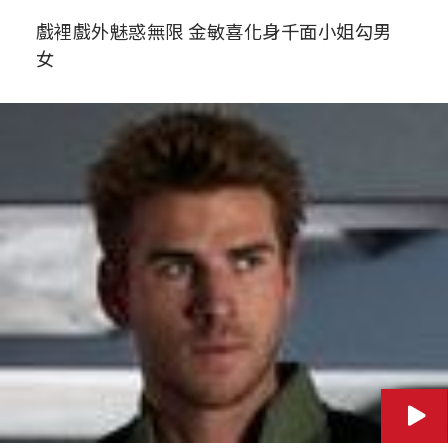
戲裡戲外魅惑無限 金敏喜化身千面小姐勾男
女