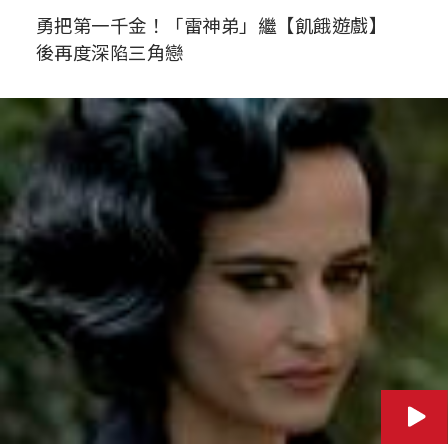
勇把第一千金！「雷神弟」繼【飢餓遊戲】
後再度深陷三角戀