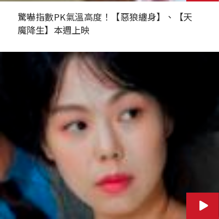
驚嚇指數PK氣溫高度！【惡狼纏身】、【天
魔降生】本週上映