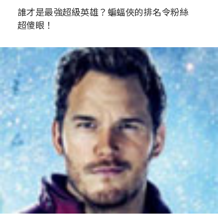
誰才是最強超級英雄？蝙蝠俠的排名令粉絲
超傻眼！