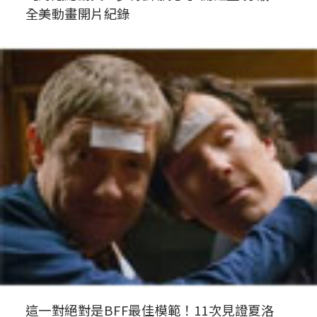
全美動畫開片紀錄
這一對絕對是BFF最佳模範！11次見證夏洛