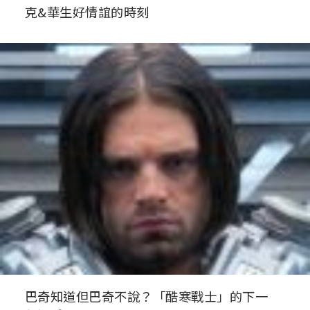
克&華生好情誼的時刻
巴奇知道但巴奇不說？「酷寒戰士」的下一