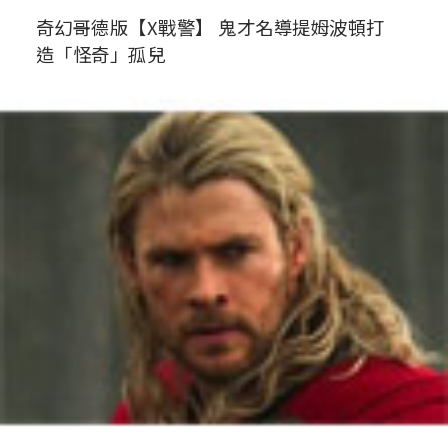
奇幻哥德版【X戰警】 鬼才名導提姆波頓打
造「怪奇」孤兒