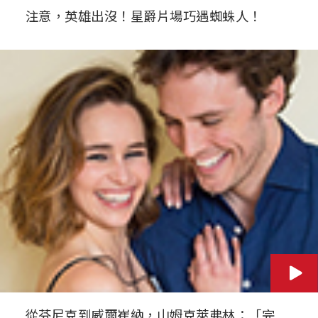
注意，英雄出沒！星爵片場巧遇蜘蛛人！
從芬尼克到威爾崔納，山姆克萊弗林：「完