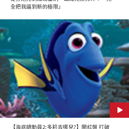
全把我逼到新的極限」
【海底總動員2:多莉去哪兒?】開紅盤 打破