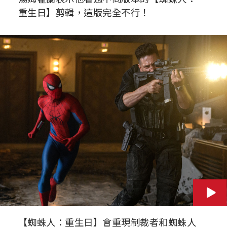
重生日】剪輯，這版完全不行！
【蜘蛛人：重生日】會重現制裁者和蜘蛛人