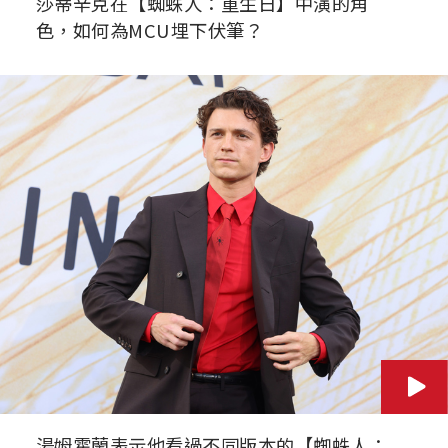
莎蒂辛克在【蜘蛛人：重生日】中演的角
色，如何為MCU埋下伏筆？
湯姆霍蘭表示他看過不同版本的【蜘蛛人：