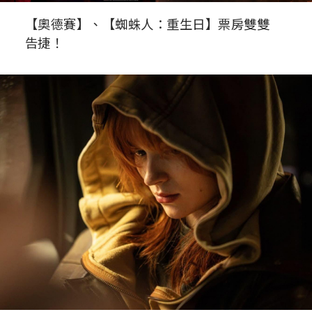
【奧德賽】、【蜘蛛人：重生日】票房雙雙
告捷！