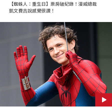
【蜘蛛人：重生日】票房破紀錄！漫威總裁
凱文費吉說感覺很讚！