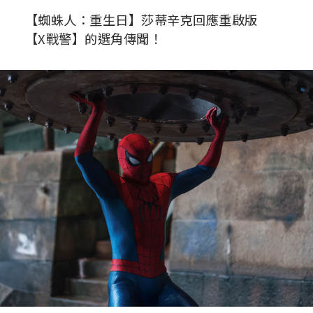
【蜘蛛人：重生日】莎蒂辛克回應重啟版
【X戰警】的選角傳聞！