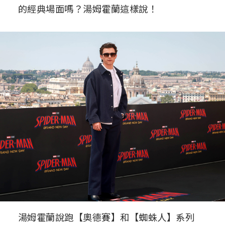
的經典場面嗎？湯姆霍蘭這樣說！
湯姆霍蘭說跑【奧德賽】和【蜘蛛人】系列