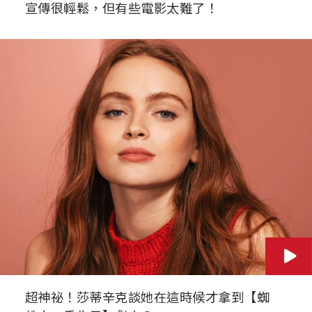
宣傳很輕鬆，但有些電影太難了！
超神祕！莎蒂辛克談她在這時候才拿到【蜘