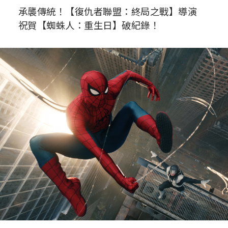
承襲傳統！【復仇者聯盟：終局之戰】導演
祝賀【蜘蛛人：重生日】破紀錄！