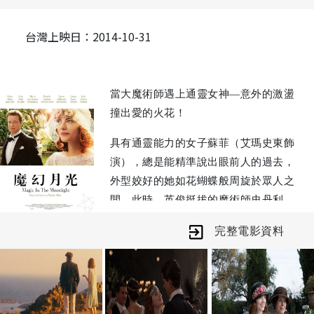
台灣上映日：2014-10-31
當大魔術師遇上通靈女神—意外的激盪
撞出愛的火花！
具有通靈能力的女子蘇菲（艾瑪史東飾
演），總是能精準說出眼前人的過去，
外型姣好的她如花蝴蝶般周旋於眾人之
間。此時，英俊挺拔的魔術師史丹利
（柯林佛斯飾演）受朋友之託，前往南
完整電影資料
法準備揭穿她的騙局。一個靠障眼法謀
生的知名魔術師，碰上宣稱有魔法能力
的靈媒女神，過程中倆人竟意外發展出
既魔幻又詼諧的浪漫戀曲。原來人世間
最難解的魔法，早已悄悄降臨在他倆身