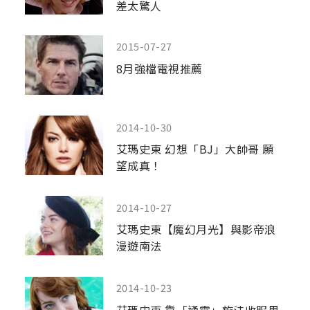
差太驚人
2015-07-27
8月強檔電視推薦
2014-10-30
艾瑪史東 幻想「BJ」大帥哥 願
望成真！
2014-10-27
艾瑪史東【魔幻月光】與影帝浪
漫遊南法
2014-10-23
艾瑪史東 靠「通靈」施法收服男