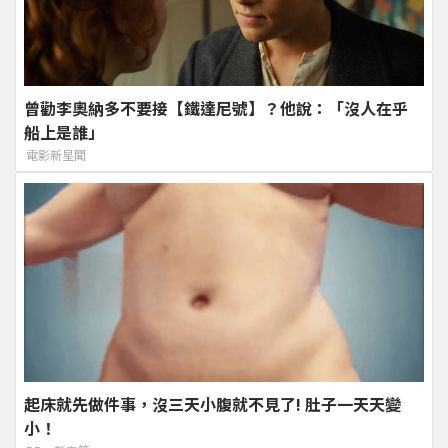
曾勸李奧納多不要接【鐵達尼號】？他說：「沒人在乎
船上是誰」
電影新星聞
起床就先做件事，沒三天小腹就不見了! 肚子一天天變
小！