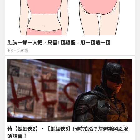
肚腩一抓一大把，只需1個雞蛋，用一個瘦一個
PR・新素簡
傳【蝙蝠俠2】、【蝙蝠俠3】同時拍攝？詹姆斯岡恩澄
清謠言！