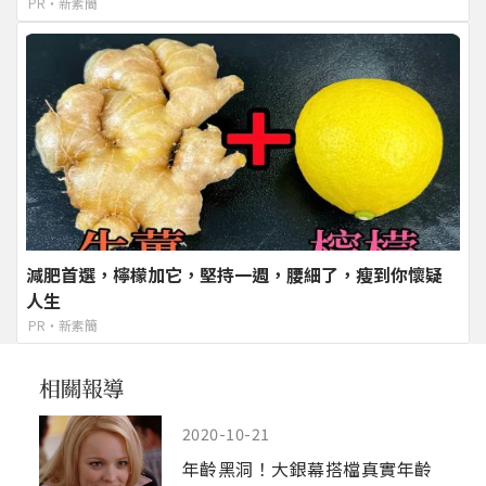
PR・新素簡
減肥首選，檸檬加它，堅持一週，腰細了，瘦到你懷疑
人生
PR・新素簡
2020-10-21
年齡黑洞！大銀幕搭檔真實年齡