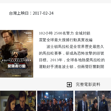
台灣上映日：2017-02-24
102小時 2500名警力 全城封鎖
震驚全球最大搜捕行動真實改編
波士頓馬拉松是全世界歷史最悠久
的馬拉松賽事，卻成為恐怖攻擊的頭號
目標。2013年，全球各地熱愛馬拉松的
運動好手湧進波士頓，但兩聲巨響劃開
這個平靜的城市，造成3人死亡、183人
受傷，成為911事件後美國傷亡最慘烈
完整電影資料
的恐怖攻擊事件！
警探湯米桑德斯(馬克華伯格飾)、
FBI探員理查戴斯拉瑞爾(凱文貝肯飾)和
警探傑佛瑞波格里斯（JK西蒙斯飾）奉