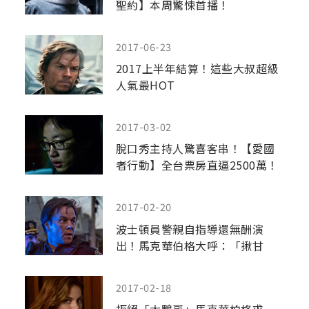
聖約】本周驚悚首播！
2017-06-23
2017上半年結算！這些大叔超級
人氣最HOT
2017-03-02
脫口秀主持人驚喜客串！【愛國
者行動】全台票房直逼2500萬！
2017-02-20
波士頓員警親自指導還無酬演
出！馬克華伯格大呼：「揪甘
心！」
2017-02-18