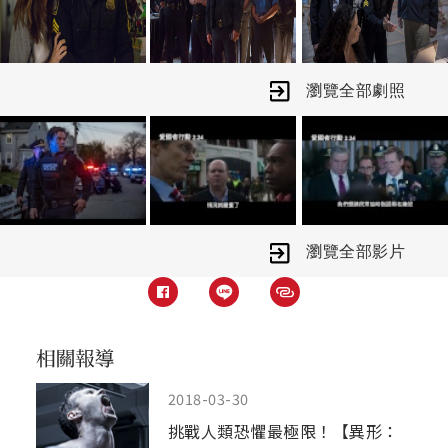
命攜手追查爆炸案真相。他們封鎖全波
士頓城、動員2500名警力、分秒必爭全
面搜索，只為了在恐怖份子再次發動攻
瀏覽全部劇照
擊前，找出炸彈幕後主使者！
瀏覽全部影片
2018-03-30
挑戰人類恐懼最極限！【異形：