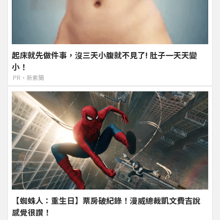
起床就先做件事，沒三天小腹就不見了! 肚子一天天變
小！
PR・新素簡
【蜘蛛人：重生日】票房破紀錄！漫威總裁凱文費吉說
感覺很讚！