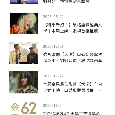
劉冠廷、林怡婷封帝奪后
2026-05-22
【科學新娘！】破格詮釋經典文
學｜本周上線、電視首播推薦
2025-12-01
強片環伺【大濛】口碑逆襲奪票
房亞軍，劉冠廷曝片場吃醋內幕
2025-11-27
本屆金馬最佳影片【大濛】全台
正式上映！口碑場觀眾淚推：一
生必看的國片！
2025-11-24
2025第62屆金馬獎完整得獎名