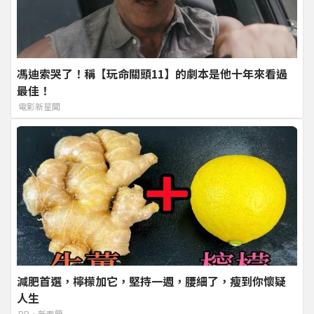
馮迪索哭了！稱【玩命關頭11】的劇本是他十年來看過
最佳！
電影新星聞
減肥首選，檸檬加它，堅持一週，腰細了，瘦到你懷疑
人生
PR・新素簡