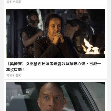
電影新星聞
【奧德賽】女巫瑟西扮演者珊曼莎莫頓曝心聲，已經一
年沒接戲！
電影新星聞