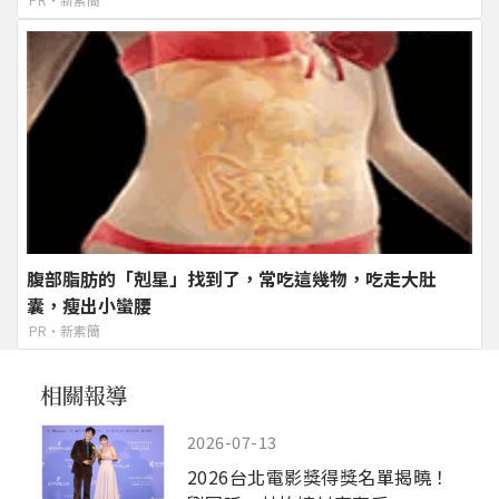
腹部脂肪的「剋星」找到了，常吃這幾物，吃走大肚
囊，瘦出小蠻腰
PR・新素簡
2026-07-13
2026台北電影獎得獎名單揭曉！