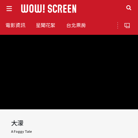
電影資訊
星聞花絮
台北票房
大濛
A Foggy Tale