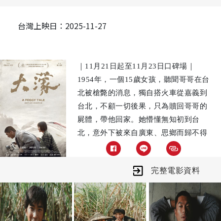
台灣上映日：2025-11-27
｜11月21日起至11月23日口碑場｜
1954年，一個15歲女孩，聽聞哥哥在台
北被槍斃的消息，獨自搭火車從嘉義到
台北，不顧一切後果，只為贖回哥哥的
屍體，帶他回家。她懵懂無知初到台
北，意外下被來自廣東、思鄉而歸不得
的三輪車夫所救。兩個沒有血緣關係的
人，因為緣分變成患難之交，展開一段
完整電影資料
為籌措贖屍費，而賭上性命的旅程。