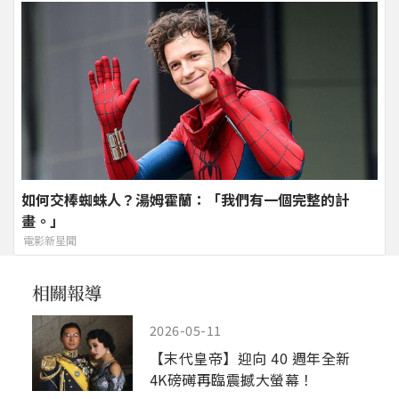
如何交棒蜘蛛人？湯姆霍蘭：「我們有一個完整的計
畫。」
電影新星聞
2026-05-11
【末代皇帝】迎向 40 週年全新
4K磅礡再臨震撼大螢幕！