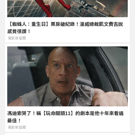
【蜘蛛人：重生日】票房破紀錄！漫威總裁凱文費吉說
感覺很讚！
電影新星聞
馮迪索哭了！稱【玩命關頭11】的劇本是他十年來看過
最佳！
電影新星聞