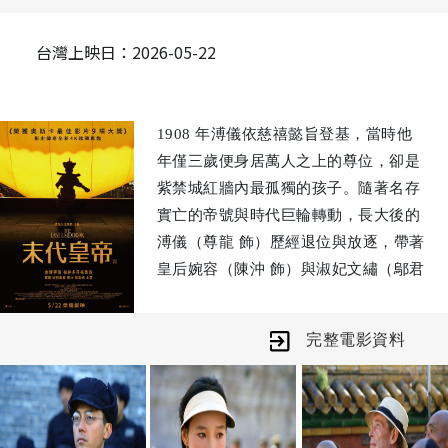
台灣上映日：2026-05-22
1908 年溥儀依慈禧懿旨登基，當時他
年僅三歲便身居萬人之上的尊位，卻是
紫禁城紅牆內最孤獨的孩子。隨著名存
實亡的帝號與時代巨輪轉動，長大後的
溥儀（尊龍 飾）歷經退位與放逐，帶著
皇后婉容（陳沖 飾）與淑妃文繡（鄔君
梅 飾）在天津度過西化的浮華歲月，後
更因復辟夢碎，淪為日本扶持下的滿洲
完整電影資料
國傀儡。
從帝王到囚徒，再到平民。戰敗勞改十
年後，他最終買票以「遊客」身分重回
昔日的家，感慨萬千…。伴隨 4K 極致