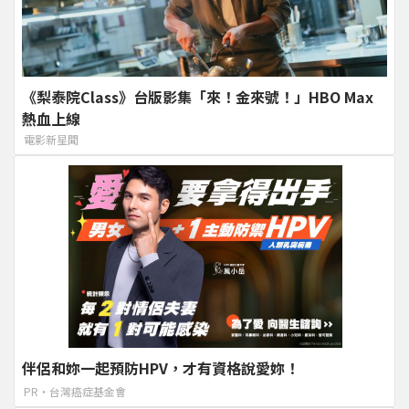
《梨泰院Class》台版影集「來！金來號！」HBO Max
熱血上線
電影新星聞
伴侶和妳一起預防HPV，才有資格說愛妳！
PR・台灣癌症基金會