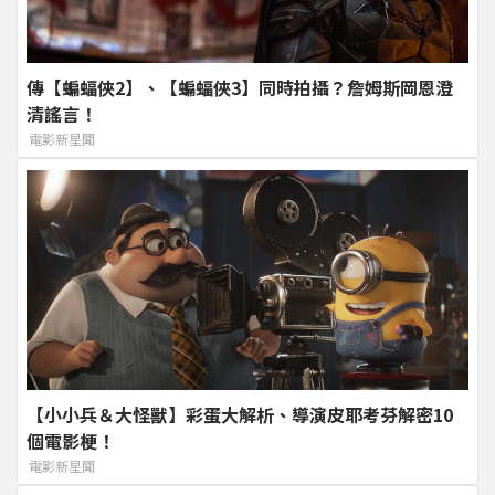
傳【蝙蝠俠2】、【蝙蝠俠3】同時拍攝？詹姆斯岡恩澄
清謠言！
電影新星聞
【小小兵＆大怪獸】彩蛋大解析、導演皮耶考芬解密10
個電影梗！
電影新星聞