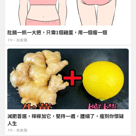
肚腩一抓一大把，只需1個雞蛋，用一個瘦一個
PR・新素簡
減肥首選，檸檬加它，堅持一週，腰細了，瘦到你懷疑
人生
PR・新素簡