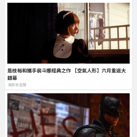
是枝裕和攜手裴斗娜經典之作 【空氣人形】六月重返大
銀幕
電影新星聞