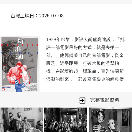
台灣上映日：2026-07-08
1959年巴黎，影評人尚盧高達說：「批
評一部電影最好的方式，就是去拍一
部。」他籌備著自己的首部電影，資金
匱乏、近乎即興、打破常規的游擊拍
攝，在影壇掀起一場革命，宣告法國新
浪潮的到來，一部改寫電影史的經典傑
作就此誕生。
美國名導李察林克雷特首部法語片，醞
完整電影資料
釀籌備超過10年，重現高達傳奇開山作
【斷了氣】的創作過程。以圍繞高達周
遭的眾人視角，復刻場景、戲裡戲外呼
應，共同致敬對電影的熱忱與摯愛。不