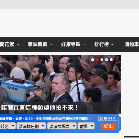
聞花絮
雜誌櫥窗
好康專區
排行榜
購物車
，諾蘭直言這種類型他拍不來！