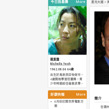
今日我最壽
More
星光大道 > 
楊紫瓊
Michelle Yeoh
1962.08.06 64歲
出生於馬來西亞怡保市，
4歲開始學習芭蕾舞，青
少年時期前往倫敦求學、
就讀於皇家學院；在短暫
從事職業舞者後，楊紫瓊
好康快報
More
接連拿下馬來西亞小姐與
簡介
澳洲墨爾本蒙巴小姐選美
8月份訂閱世界電影方
冠軍頭銜。正式出道之前
案
在德州的