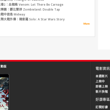
毒2：血蜘蛛 Venom: Let There Be Carnage
樂園：髒比雙拼 Zombieland: Double Tap
戰中途島 Midway
際大戰外傳：韓索羅 Solo: A Star Wars Story
互動版
電影資訊
本週新片
上映中
即將上映
新片快報
好康專區
訂閱好康