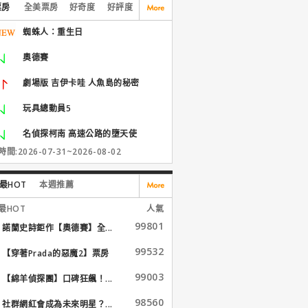
票房
全美票房
好奇度
好評度
蜘蛛人：重生日
奧德賽
劇場版 吉伊卡哇 人魚島的秘密
玩具總動員5
名偵探柯南 高速公路的墮天使
間:2026-07-31~2026-08-02
最HOT
本週推薦
最HOT
人氣
99801
諾蘭史詩鉅作【奧德賽】全...
99532
【穿著Prada的惡魔2】票房
大...
99003
【綿羊偵探團】口碑狂飆！...
98560
社群網紅會成為未來明星？...