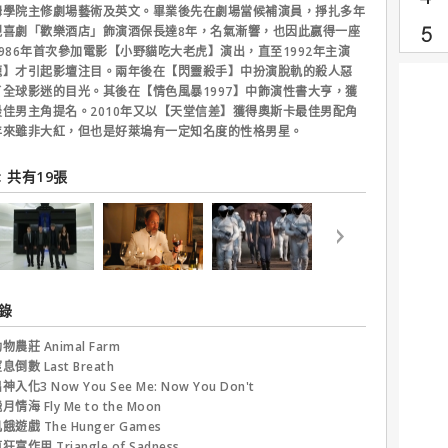
姆學院主修劇場藝術及英文。畢業後先在劇場當候補演員，掙扎多年
視喜劇「歡樂酒店」飾演酒保長達8年，名氣漸響，也因此嬴得一座
986年首次參加電影【小野貓吃大老虎】演出，直至1992年主演
龍】才引起影壇注目。兩年後在【閃靈殺手】中扮演脫軌的殺人惡
全球影迷的目光。其後在【情色風暴1997】中飾演性書大亨，獲
佳男主角提名。2010年又以【天堂信差】獲得奧斯卡最佳男配角
年來雖非大紅，但也是好萊塢有一定知名度的性格男星。
 共有19張
錄
物農莊 Animal Farm
息倒數 Last Breath
神入化3 Now You See Me: Now You Don't
月情海 Fly Me to the Moon
餓遊戲 The Hunger Games
狂富作用 Triangle of Sadness