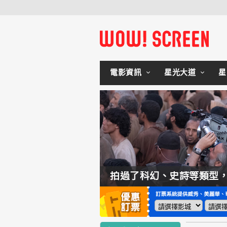
電影資訊
星光大道
星
如何交棒蜘蛛人？湯姆霍蘭：「我們有一個完整的計畫。」
拍過了科幻、史詩等類型