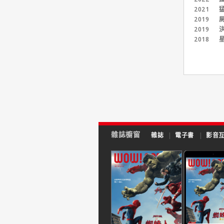
而1997年的【明日帝
2021
猛
國】則是讓楊紫瓊正式走
2019
屍
上國際舞台。雖是龐德女
2019
決
郎卻不與龐德上床的堅
持，不僅適度導正該系列
2018
星
長年為人詬病的物化女性
問題，也一舉將亞裔/女
力地位拉抬至新高，而三
年後的【臥虎藏龍】更是
讓楊紫瓊從香港女打仔躍
升為東方女俠。當然，與
其他勇闖好萊塢的亞裔演
員一樣，楊紫瓊經常只能
演刻板亞裔角色，諸如
【黃石任務】、【神鬼傳
雜誌櫥窗
雜誌
|
電子書
|
影音
奇3】、【功夫熊貓】以
及【星際異攻隊2】等。
近年來隨著性平意識高漲
以及好萊塢的女力崛醒浪
潮，楊紫瓊的戲路也越走
越寬廣。【瘋狂亞洲富
豪】與【去年聖誕節】嚴
肅中又不乏討喜的演出；
【尚氣與十環傳奇】和
【媽的多重宇宙】強化女