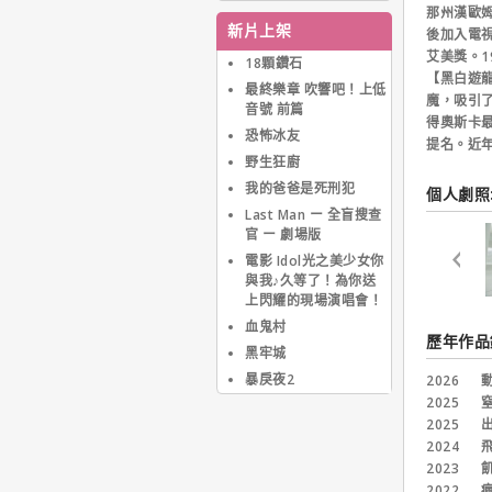
曾與成龍合作商業廣告，
那州漢歐
而踏入演藝圈的處女作則
新片上架
後加入電
是洪金寶與林子祥主演的
艾美獎。1
動作喜劇【貓頭鷹與小飛
18顆鑽石
【黑白遊
象】(1984)。
最終樂章 吹響吧！上低
魔，吸引了
初入演藝圈的楊紫瓊善用
音號 前篇
自己的舞蹈基礎，打出一
得奧斯卡最
恐怖冰友
片女打仔新天地。作品諸
提名。近
如【夏日福星】、【皇家
野生狂廚
師姐】、【小蝦米對大鯨
我的爸爸是死刑犯
個人劇照:
魚】、【警察故事III超級
Last Man ー 全盲搜查
警察】、【新流星蝴蝶
官 ー 劇場版
劍】、【東方三俠】、
【超級計劃】、【詠
電影 Idol光之美少女你
春】、【七金剛】與【新
與我♪久等了！為你送
烏龍院】等，都是台港中
上閃耀的現場演唱會！
觀眾耳熟能詳的佳作。
血鬼村
1997年，楊紫瓊出走動
歷年作品
黑牢城
作類型首度演出劇情片，
在中港日合資的【宋家王
暴戾夜2
2026
動
朝】飾演民初宋氏三姊妹
2025
窒
的大姊－宋靄齡；接著再
2025
出
於犯罪浪漫劇情片【星月
2024
飛
童話】中飾演張國榮已故
2023
飢
前女友的姊姊。
2022
瘋