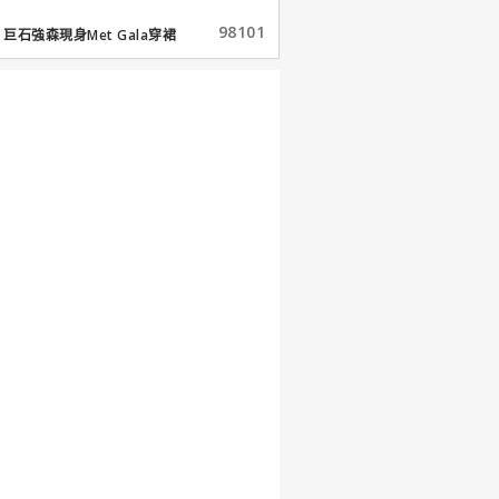
98101
巨石強森現身Met Gala穿裙
子...