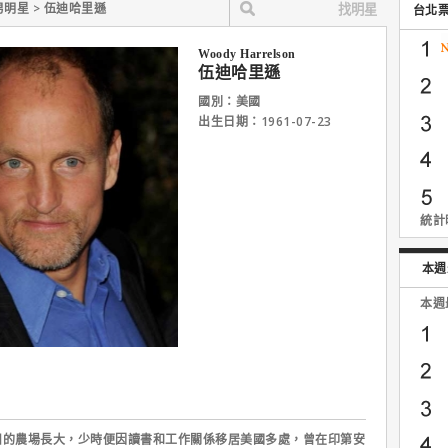
男明星 > 伍迪哈里遜
台北
Woody Harrelson
伍迪哈里遜
國別：美國
出生日期：1961-07-23
統計時
本週
本週
農場長大，少時便因讀書和工作關係移居美國多處，曾在印第安