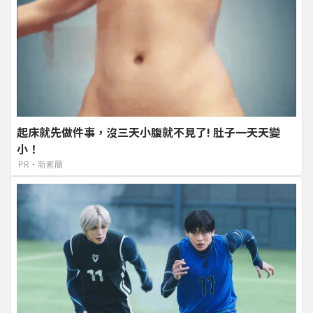
起床就先做件事，沒三天小腹就不見了! 肚子一天天變
小！
PR・新素簡