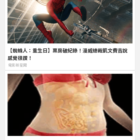
【蜘蛛人：重生日】票房破紀錄！漫威總裁凱文費吉說
感覺很讚！
電影新星聞