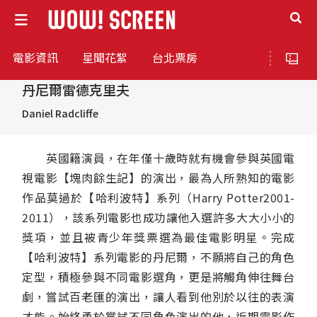
電影資訊
星聞花絮
台北票房
丹尼爾雷德克里夫
Daniel Radcliffe
英國籍演員，在年僅十歲時就有機會參與英國電
視電影【塊肉餘生記】的演出，最為人所熟知的電影
作品莫過於【哈利波特】系列（Harry Potter2001-
2011），該系列電影也成功讓他入選許多大大小小的
獎項，並且被青少年獎票選為最佳電影明星。完成
【哈利波特】系列電影的丹尼爾，不願將自己的角色
定型，積極參與不同電影選角，更是將觸角伸往舞台
劇，嘗試百老匯的演出，讓人看到他別於以往的表演
才能。始終勇於嘗試不同角色演出的他，近期電影作