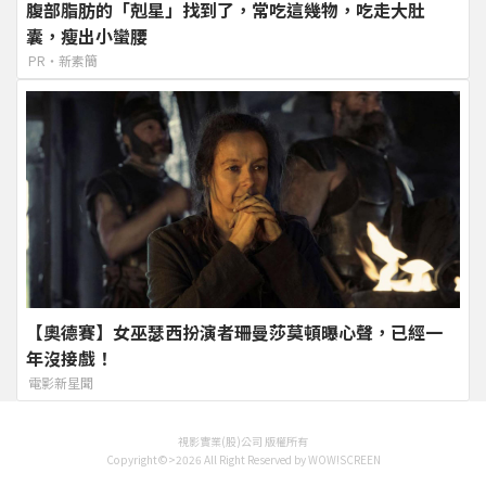
腹部脂肪的「剋星」找到了，常吃這幾物，吃走大肚
囊，瘦出小蠻腰
PR・新素簡
【奧德賽】女巫瑟西扮演者珊曼莎莫頓曝心聲，已經一
年沒接戲！
電影新星聞
視影實業(股)公司 版權所有
Copyright©>2026 All Right Reserved by WOW!SCREEN