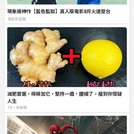
現象級神作【藍色監獄】真人版電影8月火速登台
電影新星聞
減肥首選，檸檬加它，堅持一週，腰細了，瘦到你懷疑
人生
PR・新素簡