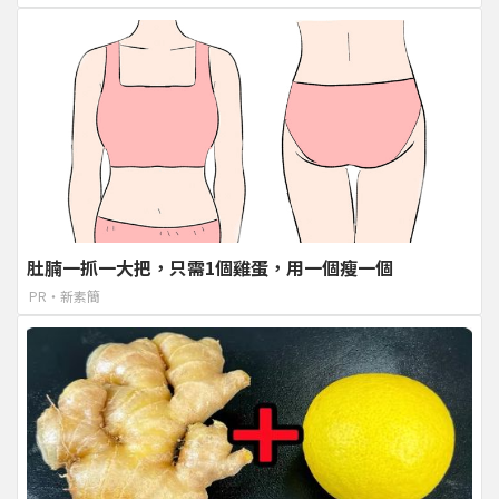
肚腩一抓一大把，只需1個雞蛋，用一個瘦一個
PR・新素簡