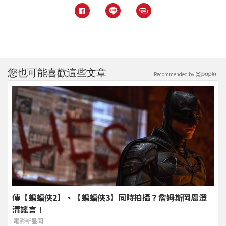
您也可能喜歡這些文章
Recommended by
傳【蝙蝠俠2】、【蝙蝠俠3】同時拍攝？詹姆斯岡恩澄
清謠言！
電影新星聞