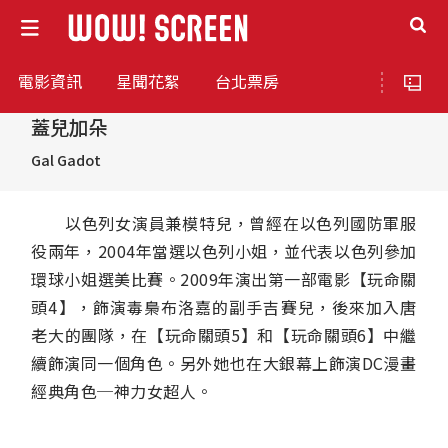
電影資訊
星聞花絮
台北票房
蓋兒加朵
Gal Gadot
以色列女演員兼模特兒，曾經在以色列國防軍服
役兩年，2004年當選以色列小姐，並代表以色列參加
環球小姐選美比賽。2009年演出第一部電影【玩命關
頭4】，飾演毒梟布洛嘉的副手吉賽兒，後來加入唐
老大的團隊，在【玩命關頭5】和【玩命關頭6】中繼
續飾演同一個角色。另外她也在大銀幕上飾演DC漫畫
經典角色─神力女超人。