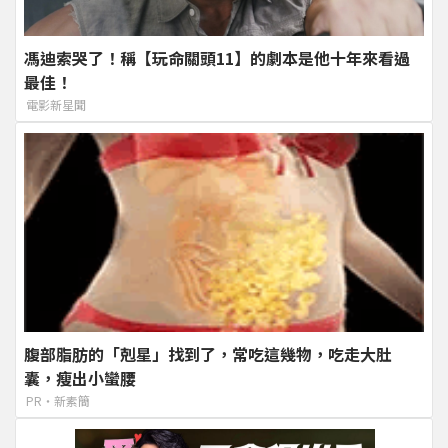
馮迪索哭了！稱【玩命關頭11】的劇本是他十年來看過
最佳！
電影新星聞
腹部脂肪的「剋星」找到了，常吃這幾物，吃走大肚
囊，瘦出小蠻腰
PR・新素簡