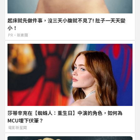
起床就先做件事，沒三天小腹就不見了! 肚子一天天變
小！
PR・新素簡
莎蒂辛克在【蜘蛛人：重生日】中演的角色，如何為
MCU埋下伏筆？
電影新星聞