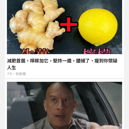
減肥首選，檸檬加它，堅持一週，腰細了，瘦到你懷疑
人生
PR・新素簡