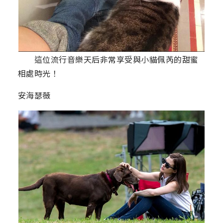
這位流行音樂天后非常享受與小貓佩芮的甜蜜
相處時光！
安海瑟薇