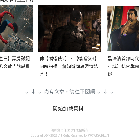
生日】票房破紀
傳【蝙蝠俠2】、【蝙蝠俠3】
黑澤清首部時
凱文費吉說感覺
同時拍攝？詹姆斯岡恩澄清謠
牢城】結合戰
言！
謎
↓ ↓ ↓ 尚有文章，請往下閱讀 ↓ ↓ ↓
開始加載資料..
視影實業(股)公司 版權所有
Copyright©>2026 All Right Reserved by WOW!SCREEN