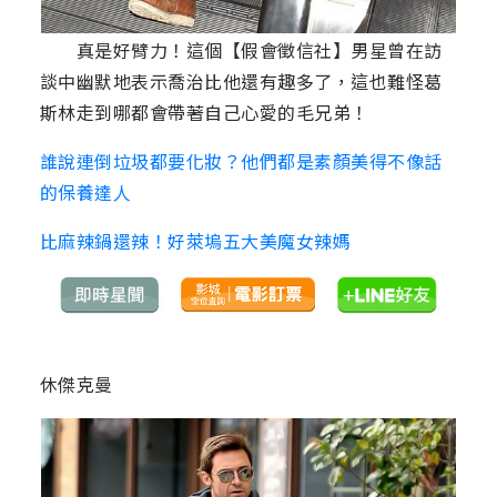
真是好臂力！這個【假會徵信社】男星曾在訪
談中幽默地表示喬治比他還有趣多了，這也難怪葛
斯林走到哪都會帶著自己心愛的毛兄弟！
誰說連倒垃圾都要化妝？他們都是素顏美得不像話
的保養達人
比麻辣鍋還辣！好萊塢五大美魔女辣媽
休傑克曼