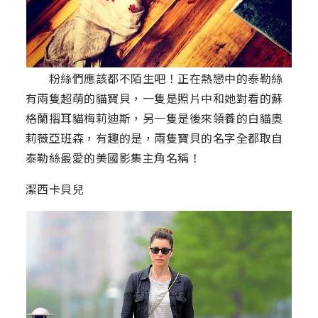
粉絲們應該都不陌生吧！正在熱戀中的泰勒絲
有兩隻超萌的貓寶貝，一隻是照片中和她對看的蘇
格蘭摺耳貓梅莉迪斯，另一隻是後來領養的白貓奧
莉薇亞班森，有趣的是，兩隻寶貝的名字全都取自
泰勒絲最愛的美國影集主角名稱！
潔西卡貝兒