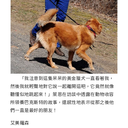
「我注意到這隻呆呆的黃金獵犬一直看著我，
然後我就輕聲地對它說一起離開這吧，它竟然就像
聽懂似地跳起來！」萊恩在訪談中透露在動物收容
所領養巴克斯特的故事，還感性地表示從那之後他
們一直是最好的朋友！
艾美羅森