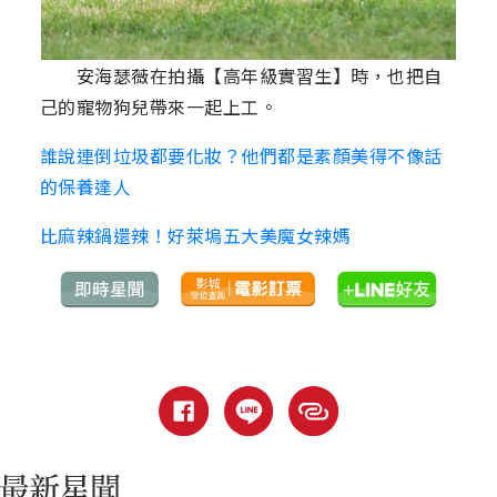
安海瑟薇在拍攝【高年級實習生】時，也把自
己的寵物狗兒帶來一起上工。
誰說連倒垃圾都要化妝？他們都是素顏美得不像話
的保養達人
比麻辣鍋還辣！好萊塢五大美魔女辣媽