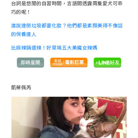
台詞是悠閒的自習時間，言語間透露兩隻愛犬可乖
巧的呢！
誰說連倒垃圾都要化妝？他們都是素顏美得不像話
的保養達人
比麻辣鍋還辣！好萊塢五大美魔女辣媽
凱蒂佩芮