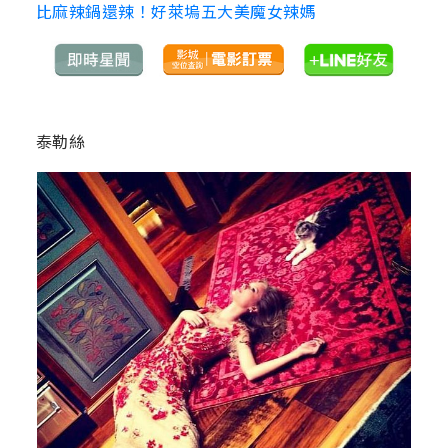
比麻辣鍋還辣！好萊塢五大美魔女辣媽
泰勒絲