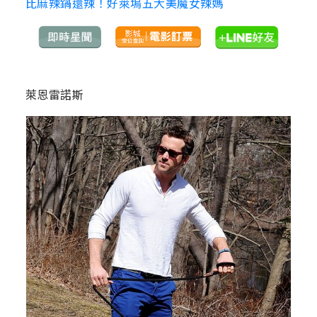
比麻辣鍋還辣！好萊塢五大美魔女辣媽
萊恩雷諾斯