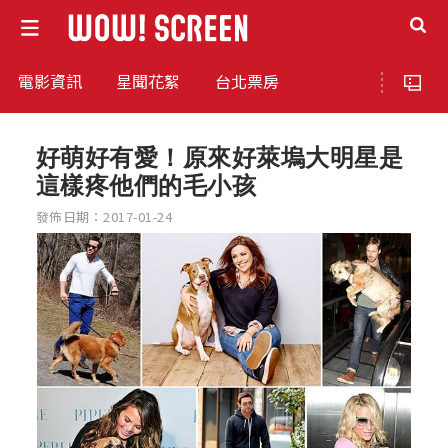
電影資訊
星聞花絮
台北票房
好萌好有愛！原來好萊塢大明星是
這樣疼他們的毛小孩
發佈日期：2017-01-24