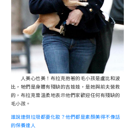
人美心也美！布拉克抱著的毛小孩是盧比和波
比，牠們是身體有殘缺的吉娃娃，是她與前夫營救
的，布拉克曾溫柔地表示他們家歡迎任何有殘缺的
毛小孩。
誰說連倒垃圾都要化妝？他們都是素顏美得不像話
的保養達人