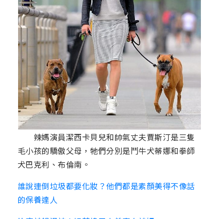
辣媽演員潔西卡貝兒和帥氣丈夫賈斯汀是三隻
毛小孩的驕傲父母，牠們分別是鬥牛犬蒂娜和拳師
犬巴克利、布倫南。
誰說連倒垃圾都要化妝？他們都是素顏美得不像話
的保養達人