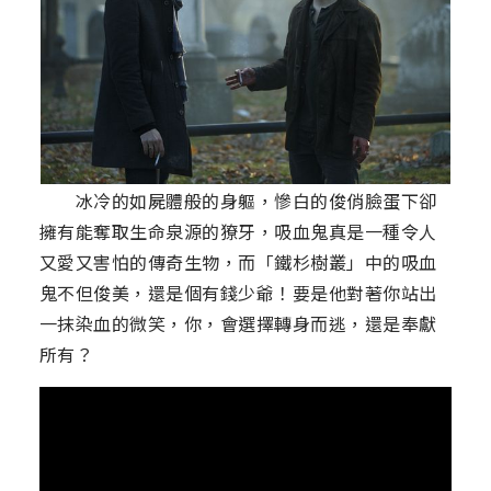
冰冷的如屍體般的身軀，慘白的俊俏臉蛋下卻
擁有能奪取生命泉源的獠牙，吸血鬼真是一種令人
又愛又害怕的傳奇生物，而「鐵杉樹叢」中的吸血
鬼不但俊美，還是個有錢少爺！要是他對著你站出
一抹染血的微笑，你，會選擇轉身而逃，還是奉獻
所有？