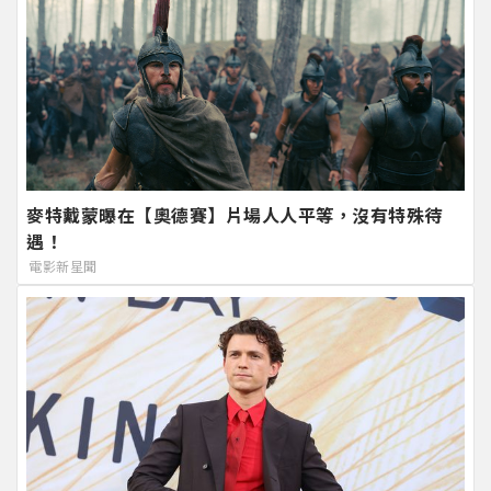
麥特戴蒙曝在【奧德賽】片場人人平等，沒有特殊待
遇！
電影新星聞