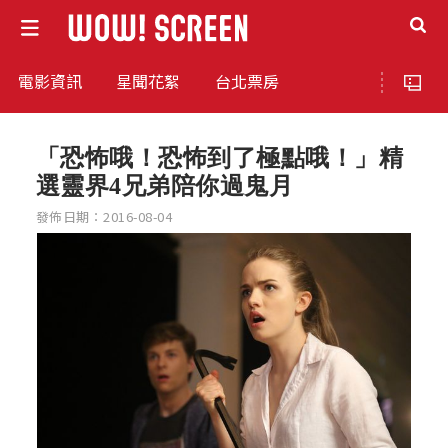
電影資訊
星聞花絮
台北票房
「恐怖哦！恐怖到了極點哦！」精
選靈界4兄弟陪你過鬼月
發佈日期：2016-08-04