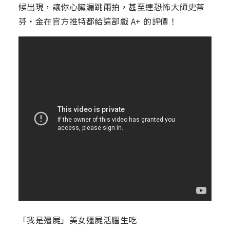
候出現，讓你心臟漏跳兩拍，甚至連恐怖大師史蒂
芬・金在官方推特都給這部戲 A+ 的評價！
「我是殭屍」美女殭屍活腦生吃