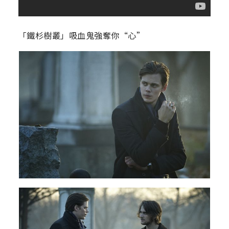
「鐵杉樹叢」吸血鬼強奪你“心”