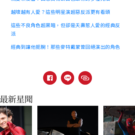
越壞越有人愛？這些明星演超惡反派更有看頭
這些不良角色超黑暗，但卻是夭壽惹人愛的經典反
派
經典到讓他扼腕！那些麥特戴蒙曾回絕演出的角色