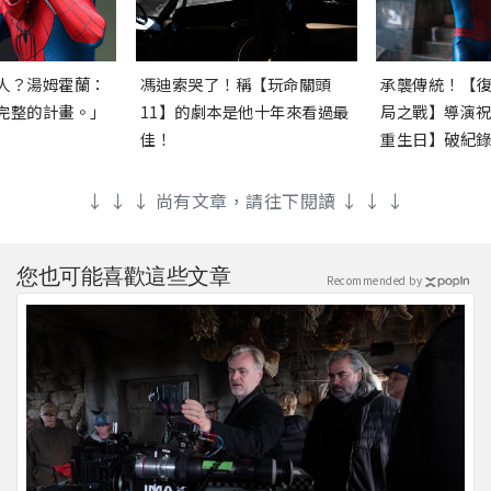
人？湯姆霍蘭：
馮迪索哭了！稱【玩命關頭
承襲傳統！【
完整的計畫。」
11】的劇本是他十年來看過最
局之戰】導演
佳！
重生日】破紀
↓ ↓ ↓ 尚有文章，請往下閱讀 ↓ ↓ ↓
您也可能喜歡這些文章
Recommended by