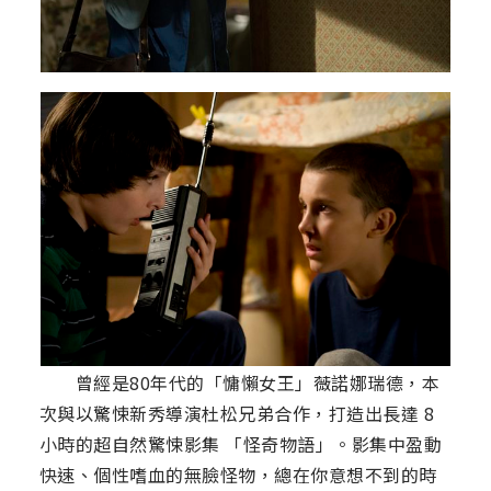
曾經是80年代的「慵懶女王」薇諾娜瑞德，本
次與以驚悚新秀導演杜松兄弟合作，打造出長達 8
小時的超自然驚悚影集 「怪奇物語」。影集中盈動
快速、個性嗜血的無臉怪物，總在你意想不到的時