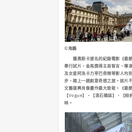
©海鵬
獲奧斯卡提名的紀錄電影《最酷的旅伴
舉行試片，金馬獎得主易智言、導
及女星阿洛卡力亭巴奇辣等影人均到場欣
步，踏上一趟創意奇想之旅。該片
文藝復興肖像畫作最大致敬。《最酷
【Vogue】、【滾石雜誌】、【
映。