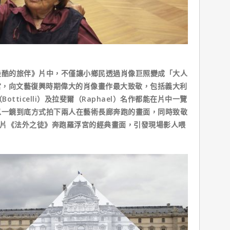
酷的旅伴》片中，不僅讓小鄉民透過肖像巨照變成「大人
宮，向文藝復興時期偉大的肖像畫作最大致敬，包括義大利
Botticelli）及拉斐爾（Raphael）名作都能在片中一覽
以一鏡到底方式拍下兩人在藝術長廊奔跑的畫面，同時致敬
）名片《法外之徒》奔跑羅浮宮的經典畫面，引發現場影人喂