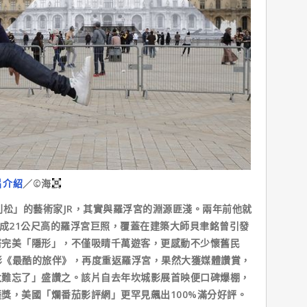
片介紹
／©海鵬
松」的藝術家JR，其實與羅浮宮的淵源匪淺。兩年前他就
拼成21公尺高的羅浮宮巨照，覆蓋在建築大師貝聿銘曾引發
塔完美「隱形」，不僅吸睛千萬遊客，更感動不少懷舊民
電影《最酷的旅伴》，再度重返羅浮宮，果然大獲媒體讚賞，
太難忘了」盛讚之。該片自去年坎城影展首映便口碑爆棚，
獎，美國「爛番茄影評網」更罕見飆出100%滿分好評。