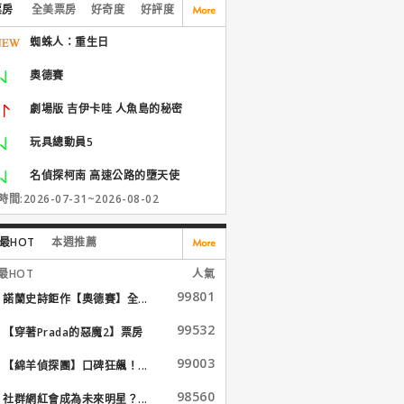
票房
全美票房
好奇度
好評度
蜘蛛人：重生日
奧德賽
劇場版 吉伊卡哇 人魚島的秘密
玩具總動員5
名偵探柯南 高速公路的墮天使
間:2026-07-31~2026-08-02
最HOT
本週推薦
最HOT
人氣
99801
諾蘭史詩鉅作【奧德賽】全...
99532
【穿著Prada的惡魔2】票房
大...
99003
【綿羊偵探團】口碑狂飆！...
98560
社群網紅會成為未來明星？...