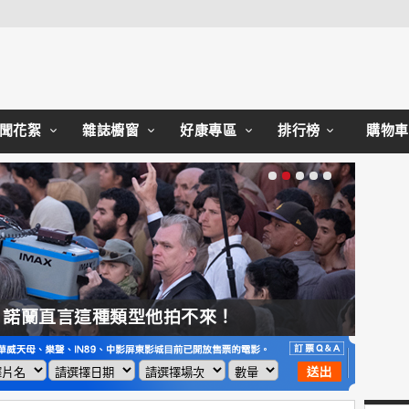
Close
聞花絮
雜誌櫥窗
好康專區
排行榜
購物車
，諾蘭直言這種類型他拍不來！