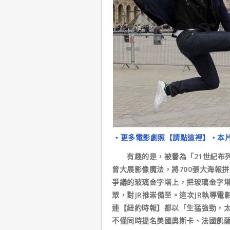
‧更多電影劇照【請點這裡】
‧本
有趣的是，被譽為「21世紀布列
曾大展影像魔法，將700張大海報
爭議的玻璃金字塔上，把玻璃金字
眾，對JR推崇備至。這次JR執導
連【紐約時報】都以「生猛強勁，
不僅同時提名美國奧斯卡、法國凱薩