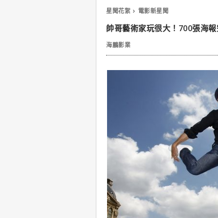
星聞花絮
電影新星聞
帥哥藝術家玩很大！700張海
海鵬影業