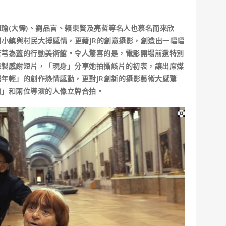
(大霈)、劉品言、賴東賢及亮哲等名人也慕名而來欣
國小鎮與村民大搏感情，更藉JR的創意攝影，創造出一幅幅
蒼芎為蓋的行動美術館。令人驚喜的是，電影開場前還特別
錄製感謝短片，「現身」分享她拍攝該片的初衷，讓出席媒
年輕」的創作熱情感動，更對JR創新的攝影藝術大感驚
咖」和兩位導演的人像立牌合拍。