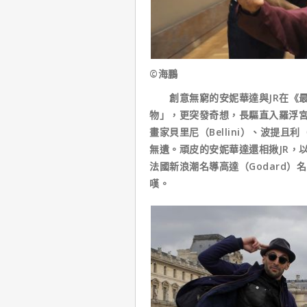
©海鵬
創意無窮的安妮華達與JR在《最
物」，更突發奇想，長驅直入羅浮
畫家貝里尼（Bellini）、波提且利（
無遺。頑皮的安妮華達還相揪JR，
法國新浪潮名導高達（Godard
嘆。