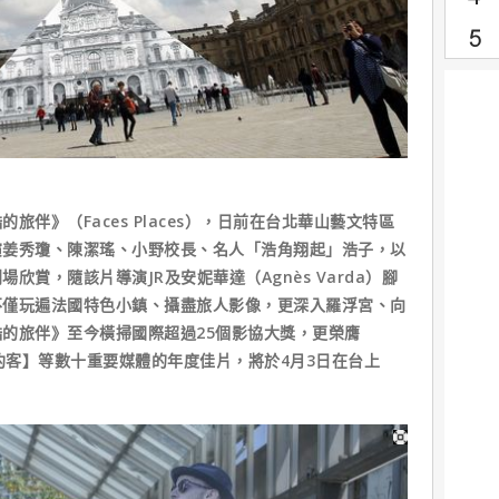
》（Faces Places），日前在台北華山藝文特區
演姜秀瓊、陳潔瑤、小野校長、名人「浩角翔起」浩子，以
賞，隨該片導演JR及安妮華達（Agnès Varda）腳
不僅玩遍法國特色小鎮、攝盡旅人影像，更深入羅浮宮、向
的旅伴》至今橫掃國際超過25個影協大獎，更榮膺
紐約客】等數十重要媒體的年度佳片，將於4月3日在台上