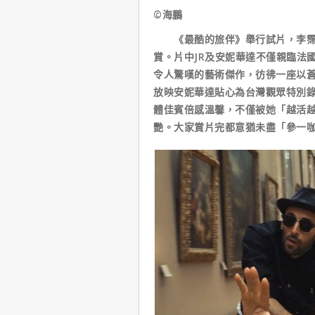
©海鵬
《最酷的旅伴》舉行試片，李霈瑜
賞。片中JR及安妮華達不僅親臨法
令人驚嘆的藝術傑作，彷彿一座以
放映安妮華達貼心為台灣觀眾特別
體佳賓倍感溫馨，不僅被她「越活越
艷。大家賞片完都意猶未盡「參一