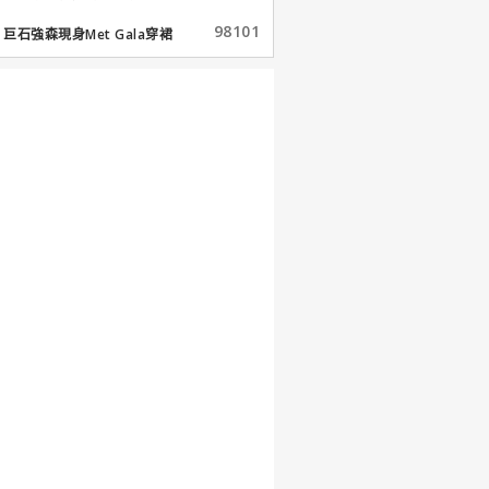
98101
巨石強森現身Met Gala穿裙
子...