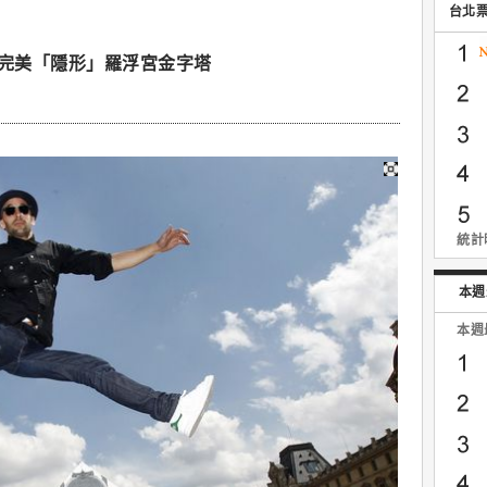
台北
報完美「隱形」羅浮宮金字塔
統計時
本週
本週