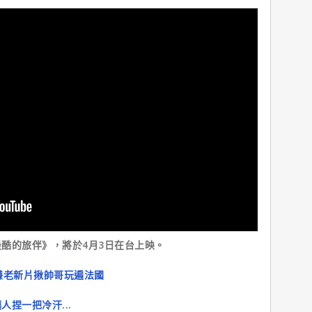
酷的旅伴》，將於4月3日在台上映。
嫌老新片揪帥哥玩遍法國
捏一把冷汗...