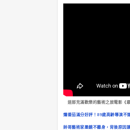
這部充滿歡樂的藝術之旅電影《最
爛番茄滿分好評！89歲高齡導演不
帥哥藝術家墨鏡不離身，背後原因讓人