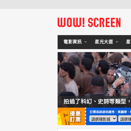
電影資訊
星光大道
星
如何交棒蜘蛛人？湯姆霍蘭：「我們有一個完整的計畫。」
拍過了科幻、史詩等類型