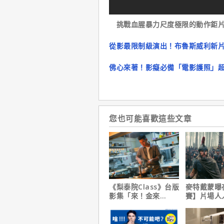
挑戰血腥暴力尺度極限的動作鉅片
從影最限制級演出！布魯斯威利新
佛心來著！影癡必備「電影護照」
您也可能喜歡這些文章
《梨泰院Class》台版
麥特戴蒙曝
影集「來！金來
賽】片場人
號！」HBO Max熱血
沒有特殊待
上線