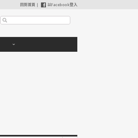
回到首頁
|
以Facebook登入
【奧德賽】配角也精采，扮演女巫瑟西的心情？珊曼莎莫頓：「感覺就像重生」
【哈利波特：神秘的魔