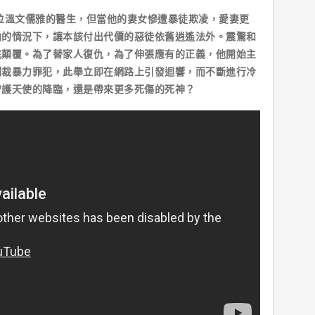
溫文儒雅的醫生，但當他的妻女慘遭暴徒欺凌，愛妻更
凶的情況下，讓本該付出代價的惡徒依舊逍遙法外。震驚和
底顛覆。為了替家人復仇，為了伸張應有的正義，他開始主
制裁暴力罪犯，此舉立即在網路上引發迴響，而不斷進行冷
守護天使的降臨，還是帶來更多死傷的死神？