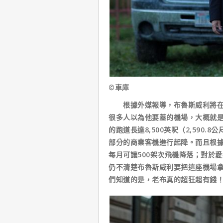
©車庫
根據外媒報導，布魯斯威利將在愛達
很多人以為他要蓋的機場，大概就
的跑道長達8,500英呎（2,590.
部分的商業客機進行起降。而且根據
每月可讓500架次飛機降落；對於
仍不清楚布魯斯威利要把這座機場
們知道的是，老布真的超狂超有錢