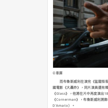
©車庫
而布魯斯威利在演完《猛龍怪客》
國電影《大轟炸》，同片演員還有
《Glass》，他將在片中再度演出
《Cornerman》，布魯斯威利
D'Amato）。