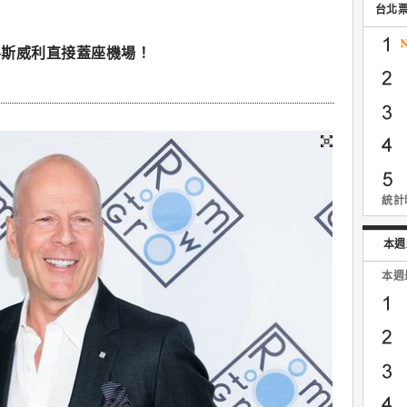
台北
魯斯威利直接蓋座機場！
統計時
本週
本週