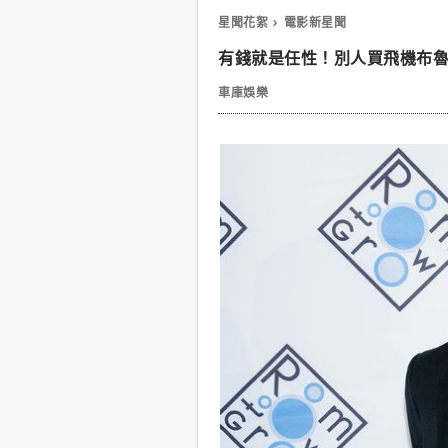
星聞花絮
電影新星聞
有錢就是任性！別人買飛機布
車庫娛樂