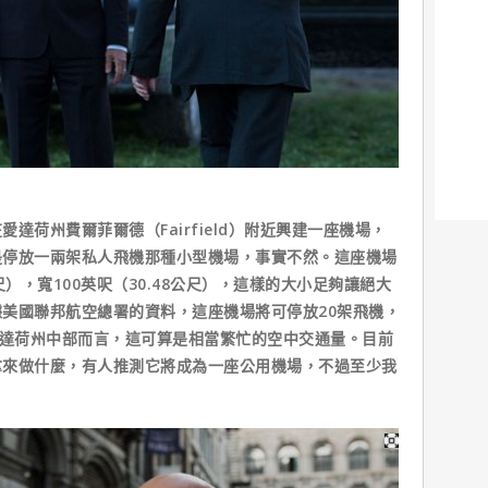
荷州費爾菲爾德（Fairfield）附近興建一座機場，
是停放一兩架私人飛機那種小型機場，事實不然。這座機場
8公尺），寬100英呎（30.48公尺），這樣的大小足夠讓絕大
美國聯邦航空總署的資料，這座機場將可停放20架飛機，
愛達荷州中部而言，這可算是相當繁忙的空中交通量。目前
拿來做什麼，有人推測它將成為一座公用機場，不過至少我
！