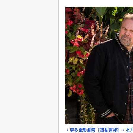
‧更多電影劇照【請點這裡】
‧本