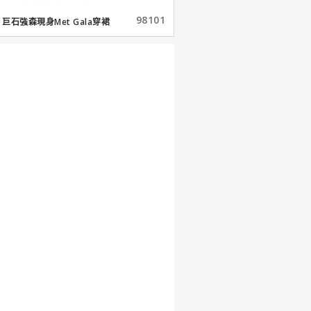
98101
巨石強森現身Met Gala穿裙
子...