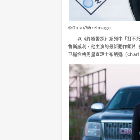
©Galai/WireImage
以《終極警探》系列中「打不死」
魯斯威利，他主演的最新動作鉅片《猛龍
已逝性格男星查理士布朗遜（Charl