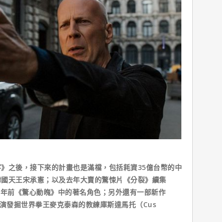
之後，接下來的計畫也是滿檔，包括耗資35億台幣的中
韓國天王宋承憲；以及去年大賣的驚悚片《分裂》續集
18年前《驚心動魄》中的著名角色；另外還有一部新作
將飾演發掘世界拳王麥克泰森的教練庫斯達馬托（Cus