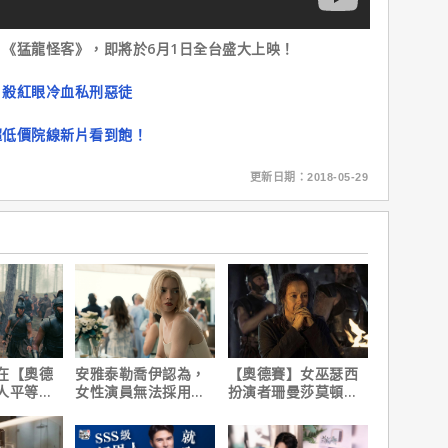
《猛龍怪客》，即將於6月1日全台盛大上映！
片殺紅眼冷血私刑惡徒
超低價院線新片看到飽！
更新日期：2018-05-29
在【奧德
安雅泰勒喬伊認為，
【奧德賽】女巫瑟西
人平等，
女性演員無法採用方
扮演者珊曼莎莫頓曝
遇！
法演技的原因是？
心聲，已經一年沒接
戲！