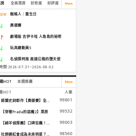
票房
全美票房
好奇度
好評度
蜘蛛人：重生日
奧德賽
劇場版 吉伊卡哇 人魚島的秘密
玩具總動員5
名偵探柯南 高速公路的墮天使
間:2026-07-31~2026-08-02
最HOT
本週推薦
最HOT
人氣
99801
諾蘭史詩鉅作【奧德賽】全...
99532
【穿著Prada的惡魔2】票房
大...
99003
【綿羊偵探團】口碑狂飆！...
98560
社群網紅會成為未來明星？...