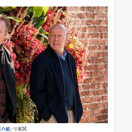
片介紹
／©車庫