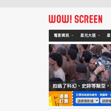
電影資訊
星光大道
星
史詩等類型，諾蘭直言這種類型他拍不來！