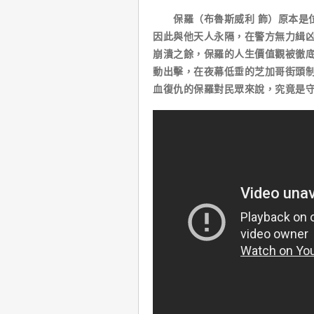
保羅（布魯斯威利 飾）原本是位
因此與他天人永隔，在警方無力緝
崩潰之餘，保羅的人生價值觀被徹
動出擊，在夜幕低垂的芝加哥街頭
血復仇的保羅對民眾來說，究竟是