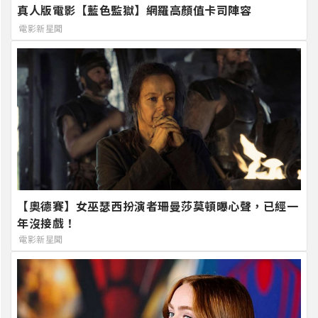
真人版電影【藍色監獄】網羅高顏值卡司陣容
電影新星聞
【奧德賽】女巫瑟西扮演者珊曼莎莫頓曝心聲，已經一
年沒接戲！
電影新星聞