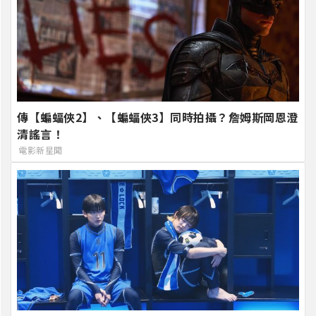
傳【蝙蝠俠2】、【蝙蝠俠3】同時拍攝？詹姆斯岡恩澄
清謠言！
電影新星聞