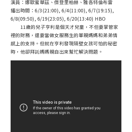
演員：娜歐蜜華茲、傑登里柏赫、雅各特倫布雷
播出時間：6/3(21:00), 6/4(11:00), 6/7(19:15),
6/8(09:50), 6/19(23:05), 6/20(13:40) HBO
11歲的兒子亨利是個天才兒童，不但要掌管家
裡的財務，還要當做女服務生的單親媽媽和弟弟情
感上的支持。但就在亨利發現隔壁女孩可怕的秘密
時，他卻拜託媽媽親自出來幫忙解決問題。