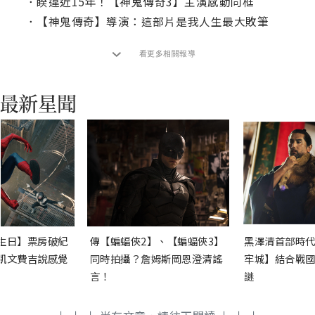
．
睽違近15年！【神鬼傳奇3】主演感動同框
．
【神鬼傳奇】導演：這部片是我人生最大敗筆
看更多相關報導
生日】票房破紀
傳【蝙蝠俠2】、【蝙蝠俠3】
黑澤清首部時代
凱文費吉說感覺
同時拍攝？詹姆斯岡恩澄清謠
牢城】結合戰國
言！
謎