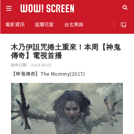
電影資訊
星聞花絮
台北票房
木乃伊詛咒捲土重來！本周【神鬼
傳奇】電視首播
發佈日期：2018-06-02
【神鬼傳奇】The Mummy(2017)