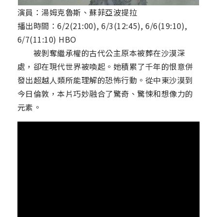
演員：湯姆克魯斯、蘇菲亞波提拉
播出時間：6/2(21:00), 6/3(12:45), 6/6(19:10),
6/7(11:10) HBO
被剝奪繼承權的古代公主原本被葬在沙漠深
處，卻在現代世界被喚起。她積累了千年的恨意併
發出超越人類所能理解的恐怖行動。從中東沙漠到
今日倫敦，本片巧妙融合了驚奇、驚悚和想像力的
元素。