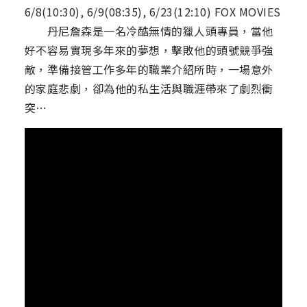
6/8(10:30), 6/9(08:35), 6/23(12:10) FOX MOVIES
丹尼詹森是一名冷酷無情的獵人頭專員，當他
好不容易實現多年來的夢想，擊敗他的頭號競爭強
敵，準備接管工作多年的職業介紹所時，一場意外
的家庭悲劇，卻為他的私生活與職涯帶來了劇烈衝
突…