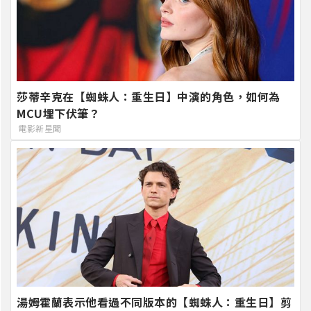
莎蒂辛克在【蜘蛛人：重生日】中演的角色，如何為
MCU埋下伏筆？
電影新星聞
湯姆霍蘭表示他看過不同版本的【蜘蛛人：重生日】剪