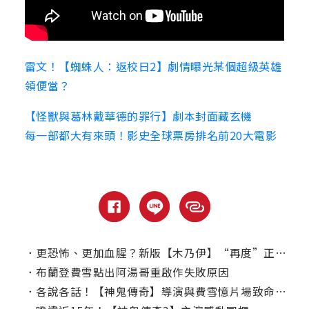
雷文！【蜘蛛人：返校日2】劇情曝光某個超級英雄
領便當？
【怪獸與葛林戴華德的罪行】劇本封面藏玄機
每一部都大有來頭！影史全球票房排名前20大電影
．
更恐怖、更加血腥？新版【木乃伊】“再度”正式開機！
．
布蘭登費雪點出阿湯哥重啟作失敗原因
．
各說各話！【神鬼傳奇】導演與費雪憶片場致命意外