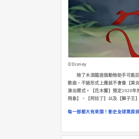
©Disney
除了木須龍這個動物助手可能回歸
歌曲，不過形式上應該不會像【美
演出模式。【花木蘭】預定2020年
飛象】、【阿拉丁】以及【獅子王
每一部都大有來頭！影史全球票房排