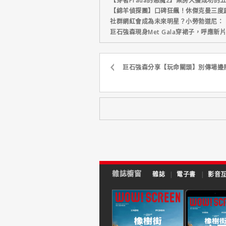
【穿著Prada的惡魔2】票房大獲成功的
【綿羊偵探團】口碑狂飆！休傑克曼三度
社群網紅會成為未來明星？小勞勃道尼：
巨石強森現身Met Gala穿裙子，呼應
巨石強森分享【玩命關頭】別傳場邊
雜誌櫥窗
雜誌
|
電子書
|
影音