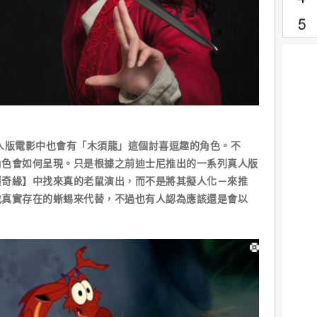
導，真人版電影中也會有「木須龍」這個討喜逗趣的角色。不
角色會如何呈現。只是根據之前迪士尼推出的一系列真人版
履奇緣】中找來真的老鼠演出，而不是將其擬人化－來推
找真實存在的蜥蜴來代替，不過也有人認為應該還是會以