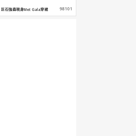
98101
巨石強森現身Met Gala穿裙
子...