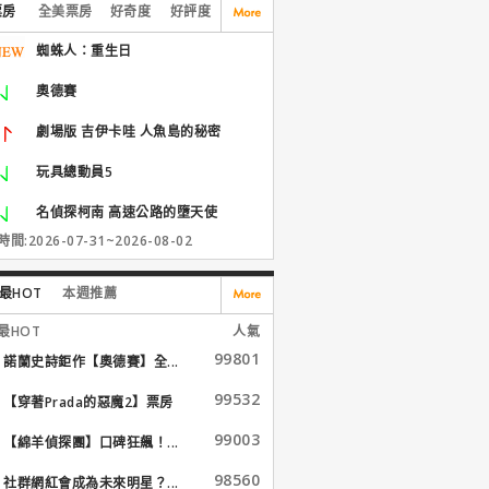
票房
全美票房
好奇度
好評度
蜘蛛人：重生日
奧德賽
劇場版 吉伊卡哇 人魚島的秘密
玩具總動員5
名偵探柯南 高速公路的墮天使
間:2026-07-31~2026-08-02
最HOT
本週推薦
最HOT
人氣
99801
諾蘭史詩鉅作【奧德賽】全...
99532
【穿著Prada的惡魔2】票房
大...
99003
【綿羊偵探團】口碑狂飆！...
98560
社群網紅會成為未來明星？...