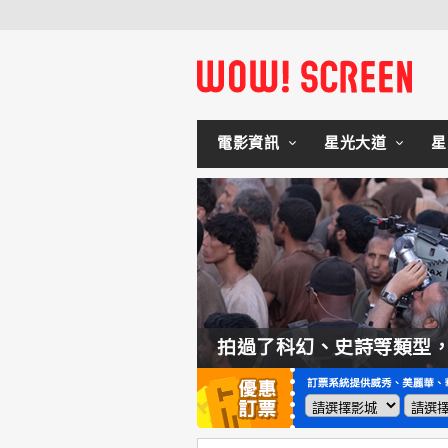
電影資訊
星光大道
星
如何交棒蜘蛛人？湯姆霍蘭：「我們有一個完整的計畫。」
拍過了科幻、史詩等類型