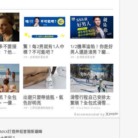
多不要接
驚！每2男就有1人中
1/2機率淪陷！你是好
】？他
標？不可能吧？
男人還是渣男？關鍵
在乎船上
在這
PR・台灣癌症基金會
PR・台灣癌症基金會
抓？全包
出遊只要帶這瓶，氣
滑雪行程自己安排太
，一價搞
色好明亮
繁瑣？全包式滑雪假
，省錢更
期：出門即雪場，一
aiwan
PR・三得利健康網路商店
PR・Club Med Taiwan
價全包不怕預算爆
Recommended by
表！
MAX打造神話冒險新巔峰