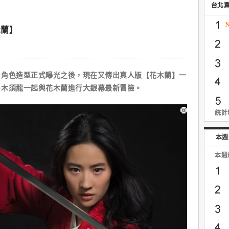
台北
木蘭】
色造型正式曝光之後，現在又傳出真人版【花木蘭】一
－木須龍一起與花木蘭進行大銀幕最新冒險。
統計時
本週
本週