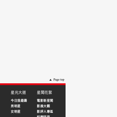
星光大道
星聞花絮
今日我最壽
電影新星聞
男明星
影展大觀
女明星
影評人專區