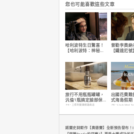
您也可能喜歡這些文章
哈利波特生日驚喜！
曾勸李奧納
【哈利波特：神秘的
【鐵達尼號
魔法石】25週年限定
說：「沒人
1週重返大銀幕
是誰」
旅行不用瓶瓶罐罐，
出國花費難
汎倫1瓶搞定臉部保
式海島假期
養！
定食宿玩樂
PR・三得利健康網路商店
PR・Club Med T
省心！
諾蘭史詩鉅作【奧德賽】全新預告發布！I