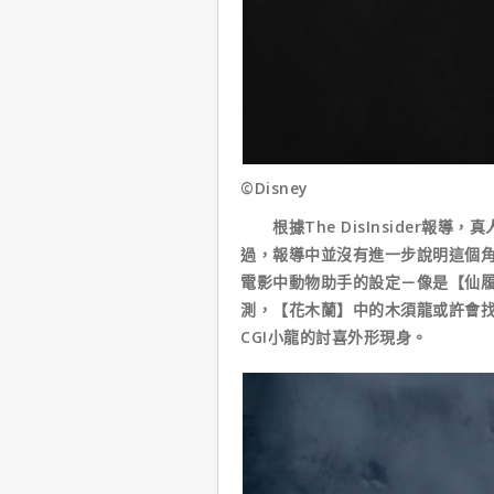
©Disney
根據The DisInsider報
過，報導中並沒有進一步說明這個
電影中動物助手的設定－像是【仙
測，【花木蘭】中的木須龍或許會
CGI小龍的討喜外形現身。