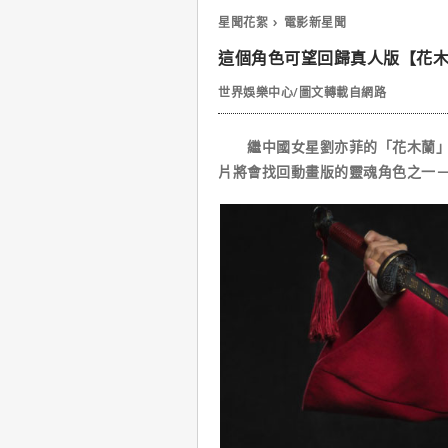
星聞花絮
電影新星聞
這個角色可望回歸真人版【花
世界娛樂中心/圖文轉載自網路
繼中國女星劉亦菲的「花木蘭」角
片將會找回動畫版的靈魂角色之一