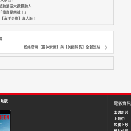
五大原因？
感動落淚大讚超動人
「簡直是胡扯！」
新片【海洋奇緣】真人版！
照
粉絲發現【雷神索爾】與【美國隊長】全新連結
互動版
電影資訊
本週新片
上映中
即將上映