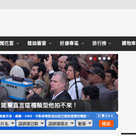
Close
聞花絮
雜誌櫥窗
好康專區
排行榜
購物車
，諾蘭直言這種類型他拍不來！