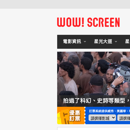
電影資訊
星光大道
星
如何交棒蜘蛛人？湯姆霍蘭：「我們有一個完整的計畫。」
拍過了科幻、史詩等類型