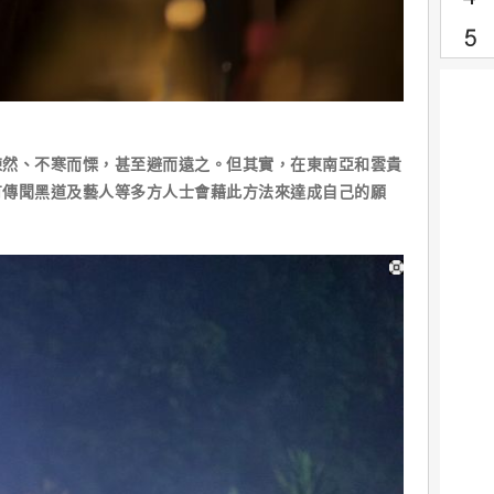
、不寒而慄，甚至避而遠之。但其實，在東南亞和雲貴
有傳聞黑道及藝人等多方人士會藉此方法來達成自己的願