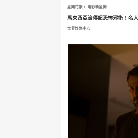
星聞花絮
電影新星聞
馬來西亞流傳超恐怖邪術！名
世界娛樂中心