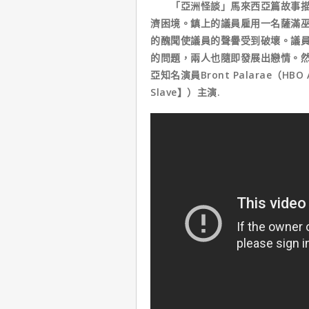
「亞洲怪談」馬來西亞篇故事描述
濟困境。鎮上的議員雇用一名薩滿
的醜聞使議員的聲譽受到破壞。議
的問題，兩人也隨即發展出戀情。
亞知名演員Bront Palarae（H
Slave】）主演.