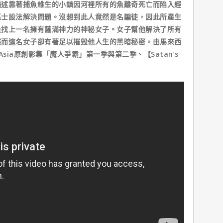
靠著捕魚維生的小鎮因河裡所有的魚離奇死亡而陷入經
巫士設法解決問題。沒想到此人竟然是名騙徒，因此所產生
員找上一名擁有薩滿神力的神秘女子。女子幫他解決了所有
然而這名女子卻有著足以摧毀他人生的黑暗秘密。由馬來西
BO Asia原創影集「魔人爭霸」第一季與第二季、【Satan’s