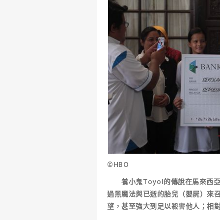
©HBO
養小鬼Toyol的傳說在馬來西
過黑魔法與已逝的胎兒（嬰屍）來召喚
望，甚至強大到足以殺害他人；相