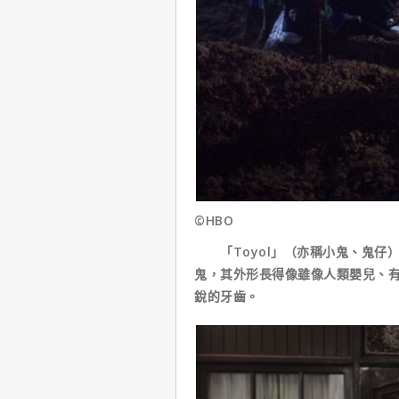
©HBO
「Toyol」（亦稱小鬼、鬼仔
鬼，其外形長得像雖像人類嬰兒、
銳的牙齒。