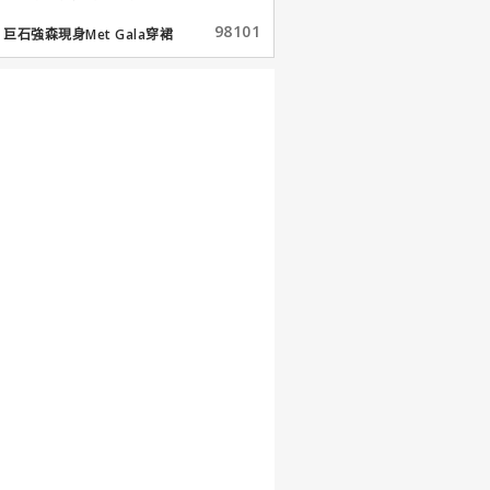
98101
巨石強森現身Met Gala穿裙
子...