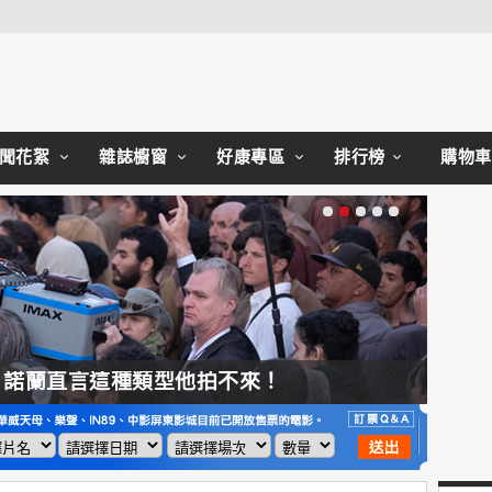
Close
聞花絮
雜誌櫥窗
好康專區
排行榜
購物車
，諾蘭直言這種類型他拍不來！