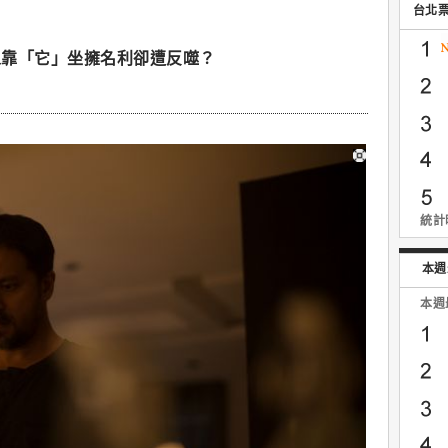
台北
人靠「它」坐擁名利卻遭反噬？
統計時
本週
本週