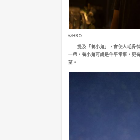
©HBO
提及「養小鬼」，會使人毛骨悚然
一帶，養小鬼可說是件平常事，更
望。