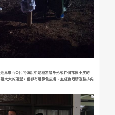
）是馬來西亞民間傳說中是種無論身形或性個都像小孩的
有著大大的頭型，但卻有著綠色皮膚、血紅色眼睛及整排尖