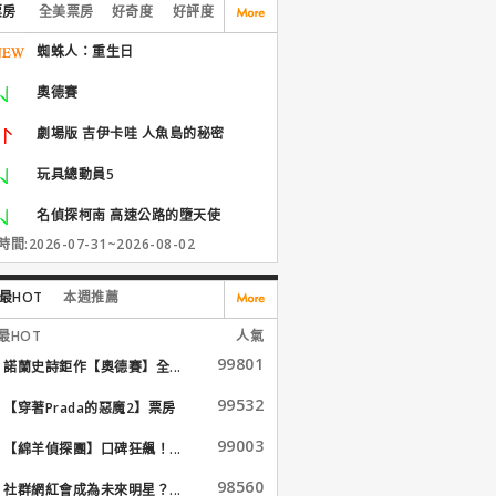
票房
全美票房
好奇度
好評度
蜘蛛人：重生日
奧德賽
劇場版 吉伊卡哇 人魚島的秘密
玩具總動員5
名偵探柯南 高速公路的墮天使
間:2026-07-31~2026-08-02
最HOT
本週推薦
最HOT
人氣
99801
諾蘭史詩鉅作【奧德賽】全...
99532
【穿著Prada的惡魔2】票房
大...
99003
【綿羊偵探團】口碑狂飆！...
98560
社群網紅會成為未來明星？...