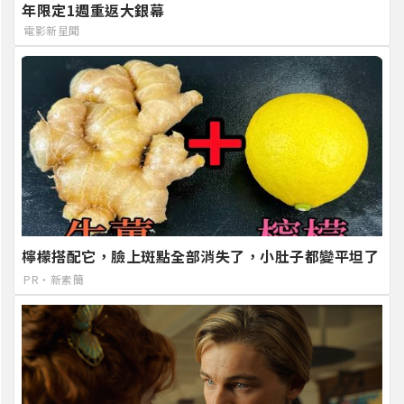
年限定1週重返大銀幕
電影新星聞
檸檬搭配它，臉上斑點全部消失了，小肚子都變平坦了
PR・新素簡