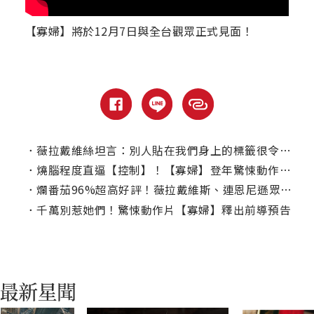
【寡婦】將於12月7日與全台觀眾正式見面！
．
薇拉戴維絲坦言：別人貼在我們身上的標籤很令人洩氣...
．
燒腦程度直逼【控制】！【寡婦】登年驚悚動作之冠
．
爛番茄96%超高好評！薇拉戴維斯、連恩尼遜眾星齊聚【寡婦】首映
．
千萬別惹她們！驚悚動作片【寡婦】釋出前導預告