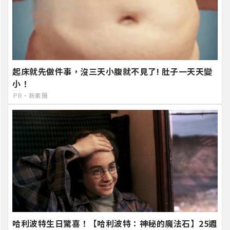
起床就先做件事，沒三天小腹就不見了! 肚子一天天變
小！
PR・新素簡
哈利波特生日驚喜！【哈利波特：神秘的魔法石】25週