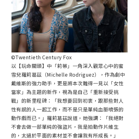
©Twentieth Century Fox
以【玩命關頭】中「莉蒂」一角深入觀眾心中的蜜
雪兒羅莉葛茲（Michelle Rodriguez），作為劇中
戴維斯的強力助手，更是將本次難得一見以「女性
當家」為主題的新作，視為是自己「重新接受挑
戰」的新里程碑：「我想要回到初衷，跟那些對人
性有感的人一起工作，而不是只是單純血脈噴張的
動作戲而已。」羅莉葛茲說道，她強調：「我絕對
不會去做一部單純的強盜片，我是拍動作片維生
的，太過於平面的素材並不會讓我有所成長。」