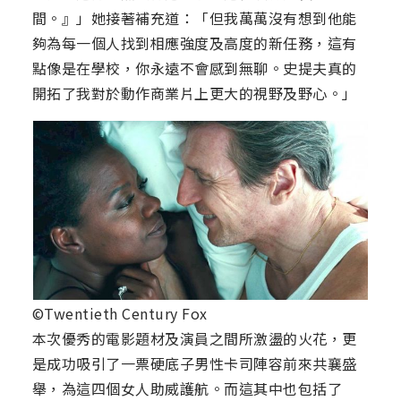
間。』」她接著補充道：「但我萬萬沒有想到他能
夠為每一個人找到相應強度及高度的新任務，這有
點像是在學校，你永遠不會感到無聊。史提夫真的
開拓了我對於動作商業片上更大的視野及野心。」
©Twentieth Century Fox
本次優秀的電影題材及演員之間所激盪的火花，更
是成功吸引了一票硬底子男性卡司陣容前來共襄盛
舉，為這四個女人助威護航。而這其中也包括了