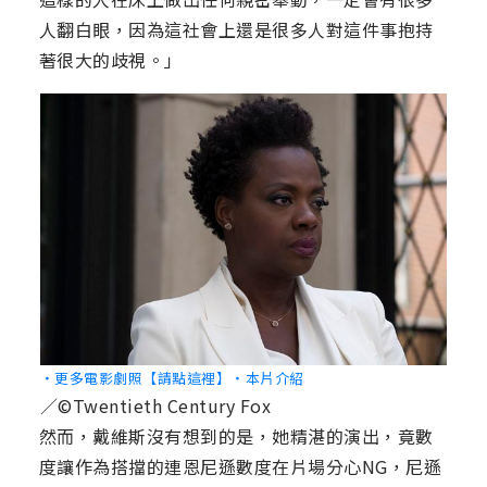
人翻白眼，因為這社會上還是很多人對這件事抱持
著很大的歧視。」
‧更多電影劇照【請點這裡】
‧本片介紹
／©Twentieth Century Fox
然而，戴維斯沒有想到的是，她精湛的演出，竟數
度讓作為搭擋的連恩尼遜數度在片場分心NG，尼遜