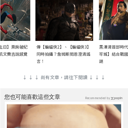
生日】票房破紀
傳【蝙蝠俠2】、【蝙蝠俠3】
黑澤清首部時代
凱文費吉說感覺
同時拍攝？詹姆斯岡恩澄清謠
牢城】結合戰國
言！
謎
↓ ↓ ↓ 尚有文章，請往下閱讀 ↓ ↓ ↓
您也可能喜歡這些文章
Recommended by