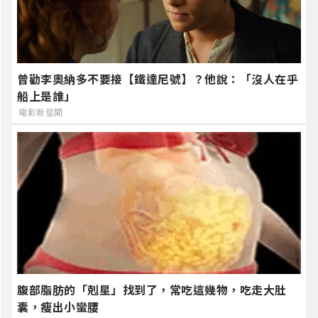
曾勸李奧納多不要接【鐵達尼號】？他說：「沒人在乎
船上是誰」
電影新星聞
腹部脂肪的「剋星」找到了，常吃這幾物，吃走大肚
囊，瘦出小蠻腰