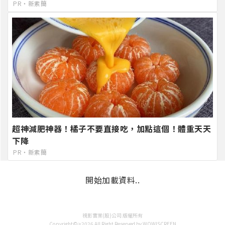
PR・新素簡
超神減肥神器！橘子不要直接吃，加點這個！體重天天
下降
PR・新素簡
開始加載資料..
視影實業(股)公司 版權所有
Copyright©>2026 All Right Reserved by WOW!SCREEN