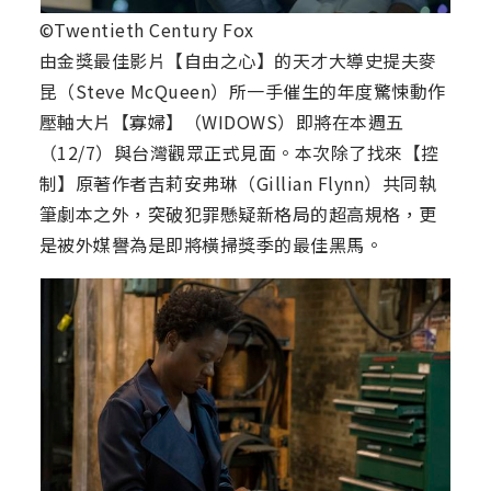
©Twentieth Century Fox
由金獎最佳影片【自由之心】的天才大導史提夫麥
昆（Steve McQueen）所一手催生的年度驚悚動作
壓軸大片【寡婦】（WIDOWS）即將在本週五
（12/7）與台灣觀眾正式見面。本次除了找來【控
制】原著作者吉莉安弗琳（Gillian Flynn）共同執
筆劇本之外，突破犯罪懸疑新格局的超高規格，更
是被外媒譽為是即將橫掃獎季的最佳黑馬。