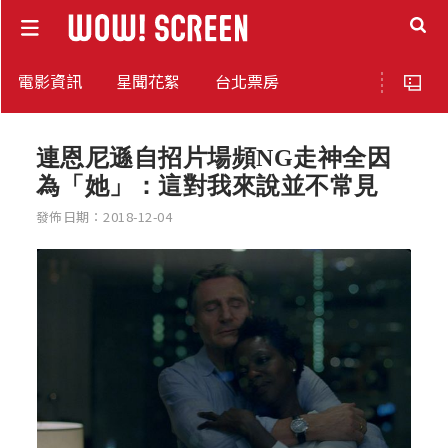
電影資訊
星聞花絮
台北票房
連恩尼遜自招片場頻NG走神全因
為「她」：這對我來說並不常見
發佈日期：2018-12-04