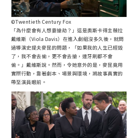
©Twentieth Century Fox
「為什麼會有人想要搶劫？」這是奧斯卡得主薇拉
戴維斯（Viola Davis）在進入劇組沒多久後，就問
過導演史提夫麥昆的問題，「如果我的人生已經毀
了，我不會去偷，更不會去搶，連牙刷都不會
偷。」戴維斯說。然而，令她意外的是，麥昆竟用
實際行動，靠著劇本、場景與環境，將故事真實的
帶至演員眼前。