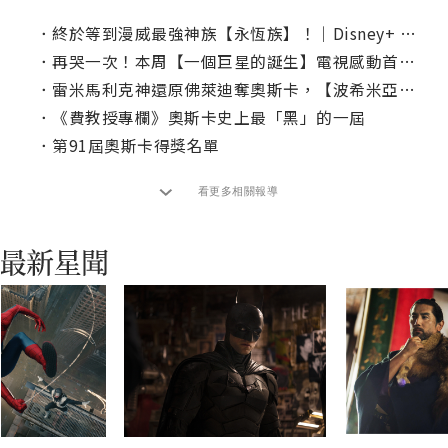
．
終於等到漫威最強神族【永恆族】！｜Disney+ 1月推薦片單
．
再哭一次！本周【一個巨星的誕生】電視感動首播！
．
雷米馬利克神還原佛萊迪奪奧斯卡，【波希米亞狂想曲】確定加場續映！
．
《費教授專欄》奧斯卡史上最「黑」的一屆
．
第91屆奧斯卡得獎名單
看更多相關報導