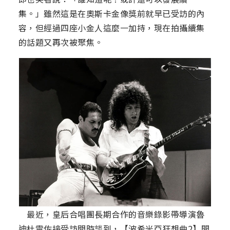
集。」雖然這是在奧斯卡金像獎前就早已受訪的內
容，但經過四座小金人這麼一加持，現在拍攝續集
的話題又再次被聚焦。
最近，皇后合唱團長期合作的音樂錄影帶導演魯
迪杜雷佐接受訪問時談到，【波希米亞狂想曲2】開