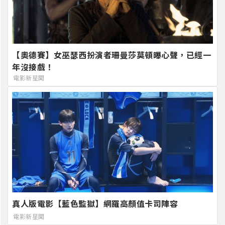
【奧德賽】女巫瑟西扮演者珊曼莎莫頓曝心聲，已經一
年沒接戲！
電影新星聞
真人版電影【藍色監獄】網羅高顏值卡司陣容
電影新星聞