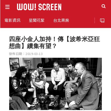
電影資訊
星聞花絮
台北票房
四座小金人加持！傳【波希米亞狂
想曲】續集有望？
發佈日期：2019-03-13