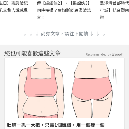
生日】票房破紀
傳【蝙蝠俠2】、【蝙蝠俠3】
黑澤清首部時代
凱文費吉說感覺
同時拍攝？詹姆斯岡恩澄清謠
牢城】結合戰國
言！
謎
↓ ↓ ↓ 尚有文章，請往下閱讀 ↓ ↓ ↓
您也可能喜歡這些文章
Recommended by
肚腩一抓一大把，只需1個雞蛋，用一個瘦一個