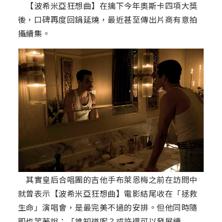
【波希米亞狂想曲】在擒下今年奧斯卡四項大獎
後，口碑再度回鍋延燒，最近甚至傳出片商有意拍
攝續集。
其實皇后合唱團的吉他手布萊恩梅之前在訪問中
就曾表示【波希米亞狂想曲】電影結尾收在「拯救
生命」演唱會，是最完美不過的安排。但他同時隨
即也笑著說：「誰知道呢？或許還可以發展續