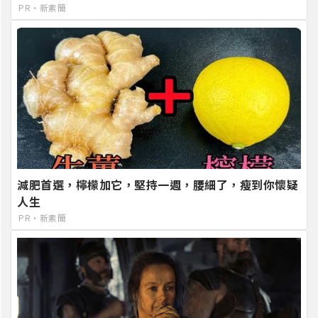
PR・新素簡
減肥首選，檸檬加它，堅持一週，腰細了，瘦到你懷疑
人生
PR・新素簡