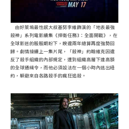
由好萊塢最性感大叔基努李維飾演的「地表最強
殺神」系列電影續集《捍衛任務3：全面開戰》，在
全球影迷的殷殷期盼下，睽違兩年總算再度強勢回
歸。劇情接續上一集片尾，「殺神」約翰維克因違
反了殺手組織的內部規定，遭到組織高層下達高額
的全球通緝令，而他必須設法在一個小時內逃出紐
約，躲避來自各路殺手的瘋狂追殺。