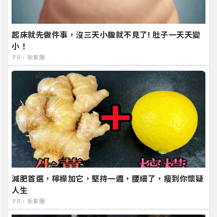
起床就先做件事，沒三天小腹就不見了! 肚子一天天變
小！
PR・新素簡
減肥首選，檸檬加它，堅持一週，腰細了，瘦到你懷疑
人生
PR・新素簡