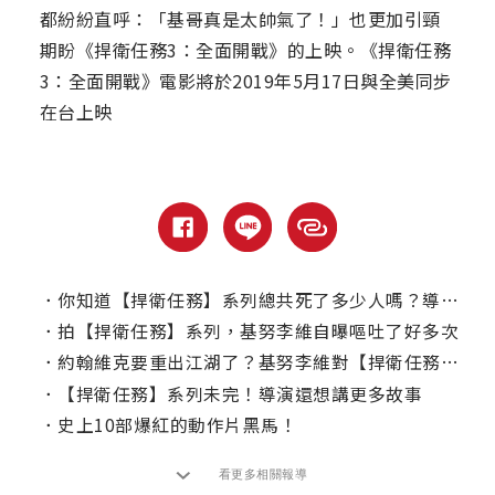
都紛紛直呼：「基哥真是太帥氣了！」也更加引頸
期盼《捍衛任務3：全面開戰》的上映。《捍衛任務
3：全面開戰》電影將於2019年5月17日與全美同步
在台上映
．
你知道【捍衛任務】系列總共死了多少人嗎？導演親自揭這數字！
．
拍【捍衛任務】系列，基努李維自曝嘔吐了好多次
．
約翰維克要重出江湖了？基努李維對【捍衛任務】延伸影集一樣有情有義！
．
【捍衛任務】系列未完！導演還想講更多故事
．
史上10部爆紅的動作片黑馬！
看更多相關報導