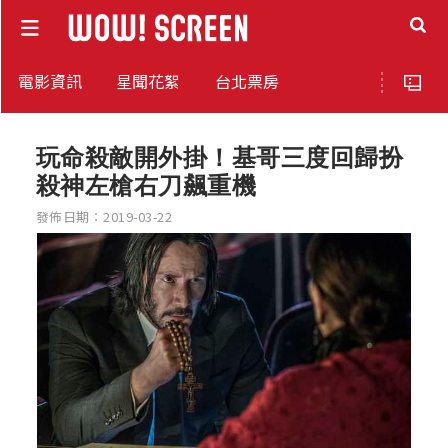
電影資訊
星聞花絮
台北票房
玩命殺敵開外掛！基哥三度回歸扮
殺神左槍右刀飆重機
發佈日期：2019-03-22