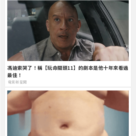
馮迪索哭了！稱【玩命關頭11】的劇本是他十年來看過
最佳！
電影新星聞