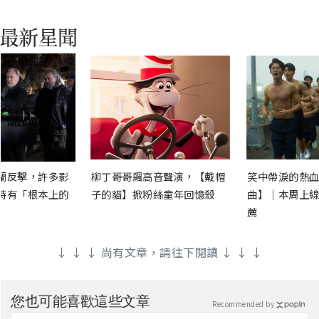
蘭反擊，許多影
柳丁哥哥飆高音聲演，【戴帽
笑中帶淚的熱血
時有「根本上的
子的貓】掀粉絲童年回憶殺
曲】｜本周上線
薦
↓ ↓ ↓ 尚有文章，請往下閱讀 ↓ ↓ ↓
您也可能喜歡這些文章
Recommended by