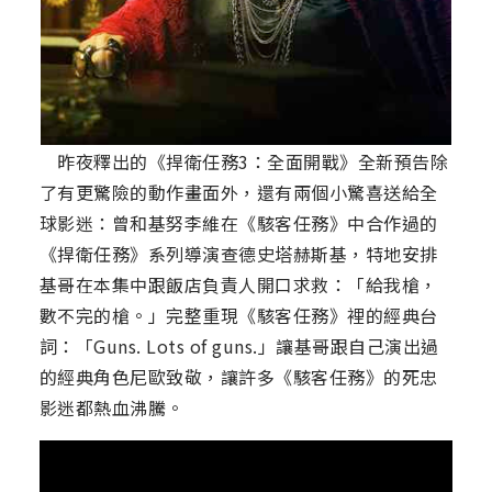
昨夜釋出的《捍衛任務3：全面開戰》全新預告除
了有更驚險的動作畫面外，還有兩個小驚喜送給全
球影迷：曾和基努李維在《駭客任務》中合作過的
《捍衛任務》系列導演查德史塔赫斯基，特地安排
基哥在本集中跟飯店負責人開口求救：「給我槍，
數不完的槍。」完整重現《駭客任務》裡的經典台
詞：「Guns. Lots of guns.」讓基哥跟自己演出過
的經典角色尼歐致敬，讓許多《駭客任務》的死忠
影迷都熱血沸騰。