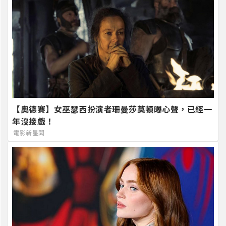
【奧德賽】女巫瑟西扮演者珊曼莎莫頓曝心聲，已經一
年沒接戲！
電影新星聞