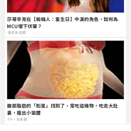
莎蒂辛克在【蜘蛛人：重生日】中演的角色，如何為
MCU埋下伏筆？
電影新星聞
腹部脂肪的「剋星」找到了，常吃這幾物，吃走大肚
囊，瘦出小蠻腰
PR・新素簡