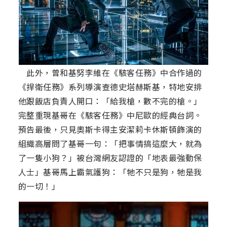
此外，曾和基努李維在《駭客任務》中合作過的
《捍衛任務》系列導演查德史塔赫斯基，特地安排
他跟飯店負責人開口：「給我槍，數不完的槍。」
完整重現基哥在《駭客任務》中尼歐的經典台詞。
預告最後，只見奧斯卡得主安潔莉卡休斯頓飾演的
組織高層問了基哥一句：「把事情搞這麼大，就為
了一隻小狗？」被台灣網友認證的「地表最強動保
人士」基哥馬上霸氣護狗：「牠不只是狗，牠是我
的一切！」