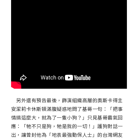
另外還有預告最後，飾演組織高層的奧斯卡得主
安潔莉卡休斯頓滿腹疑惑地問了基哥一句：「把事
情搞這麼大，就為了一隻小狗？」只見基哥霸氣回
應：「牠不只是狗，牠是我的一切！」護狗對話一
出，讓曾封他為「地表最強動保人士」的台灣網友