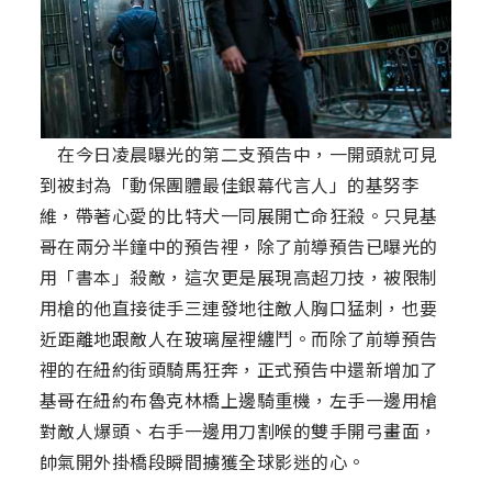
在今日凌晨曝光的第二支預告中，一開頭就可見
到被封為「動保團體最佳銀幕代言人」的基努李
維，帶著心愛的比特犬一同展開亡命狂殺。只見基
哥在兩分半鐘中的預告裡，除了前導預告已曝光的
用「書本」殺敵，這次更是展現高超刀技，被限制
用槍的他直接徒手三連發地往敵人胸口猛刺，也要
近距離地跟敵人在玻璃屋裡纏鬥。而除了前導預告
裡的在紐約街頭騎馬狂奔，正式預告中還新增加了
基哥在紐約布魯克林橋上邊騎重機，左手一邊用槍
對敵人爆頭、右手一邊用刀割喉的雙手開弓畫面，
帥氣開外掛橋段瞬間擄獲全球影迷的心。