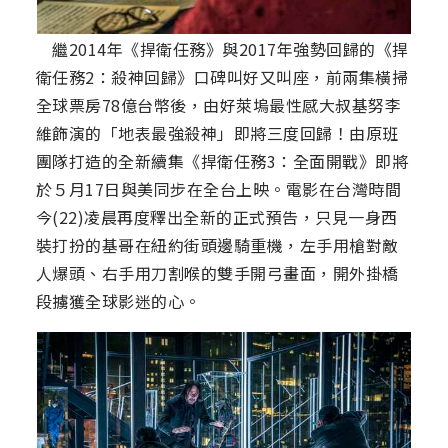
繼2014年《捍衛任務》與2017年強勢回歸的《捍
衛任務2：殺神回歸》口碑叫好又叫座，前兩集橫掃
全球票房78億台幣後，由好萊塢最性感大叔基努李
維飾演的「地表最強殺神」即將三度回歸！由原班
團隊打造的全新續集《捍衛任務3：全面開戰》即將
於５月17日與美同步在全台上映。電影在台灣時間
今(22)凌晨再度釋出全新的正式預告，只見一身西
裝打扮的基哥在紐約街頭邊騎重機，左手用槍對敵
人爆頭、右手用刀割喉的雙手開弓畫面，開外掛橋
段擄獲全球影迷的心。