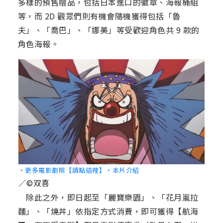
多樣的預售贈品，包括日本進口的徽章、海報桶組
等，而 2D 觀眾們則有機會隨機獲得包括「魯
夫」、「喬巴」、「娜美」等受歡迎角色共 9 款的
角色海報。
‧更多電影劇照【請點這裡】
‧本片介紹
／©双喜
除此之外，即日起至「麗寶樂園」、「花月嵐拉
麵」、「燒丼」依指定方式消費，即可獲得【航海