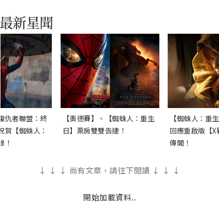
復仇者聯盟：終
【奧德賽】、【蜘蛛人：重生
【蜘蛛人：重生
祝賀【蜘蛛人：
日】票房雙雙告捷！
回應重啟版【X
錄！
傳聞！
↓ ↓ ↓ 尚有文章，請往下閱讀 ↓ ↓ ↓
開始加載資料..