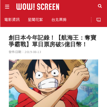
電影資訊
星聞花絮
台北票房
創日本今年記錄！【航海王：奪寶
爭霸戰】單日票房破5億日幣！
發佈日期：2019-08-13