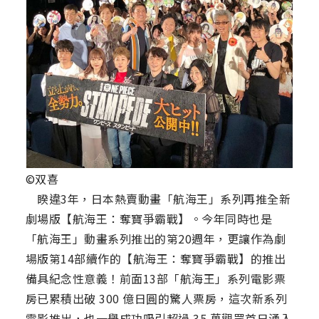
©双喜
睽違3年，日本熱賣動畫「航海王」系列再推全新
劇場版【航海王：奪寶爭霸戰】。今年同時也是
「航海王」動畫系列推出的第20週年，更讓作為劇
場版第14部續作的【航海王：奪寶爭霸戰】的推出
備具紀念性意義！前面13部「航海王」系列電影票
房已累積出破 300 億日圓的驚人票房，這次新系列
電影推出，也一舉成功吸引超過 35 萬觀眾首日湧入