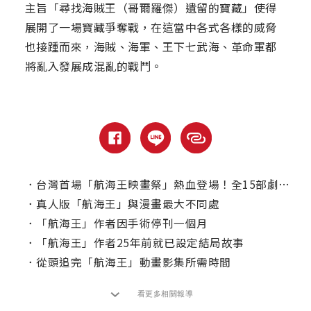
主旨「尋找海賊王（哥爾羅傑）遺留的寶藏」使得
展開了一場寶藏爭奪戰，在這當中各式各樣的威脅
也接踵而來，海賊、海軍、王下七武海、革命軍都
將亂入發展成混亂的戰鬥。
．
台灣首場「航海王映畫祭」熱血登場！全15部劇場版7月起輪番上映
．
真人版「航海王」與漫畫最大不同處
．
「航海王」作者因手術停刊一個月
．
「航海王」作者25年前就已設定結局故事
．
從頭追完「航海王」動畫影集所需時間
看更多相關報導