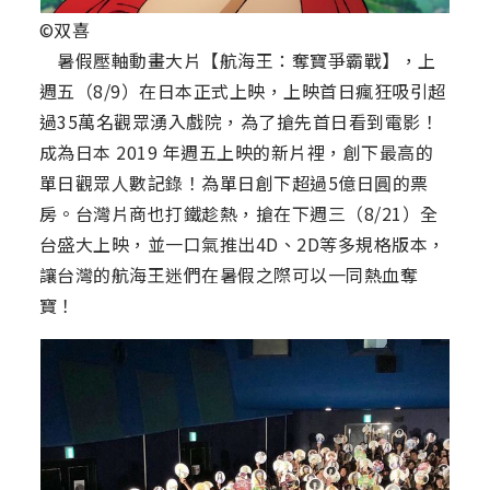
©双喜
暑假壓軸動畫大片【航海王：奪寶爭霸戰】，上
週五（8/9）在日本正式上映，上映首日瘋狂吸引超
過35萬名觀眾湧入戲院，為了搶先首日看到電影！
成為日本 2019 年週五上映的新片裡，創下最高的
單日觀眾人數記錄！為單日創下超過5億日圓的票
房。台灣片商也打鐵趁熱，搶在下週三（8/21）全
台盛大上映，並一口氣推出4D、2D等多規格版本，
讓台灣的航海王迷們在暑假之際可以一同熱血奪
寶！