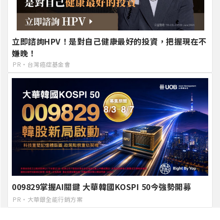
立即諮詢HPV！是對自己健康最好的投資，把握現在不
嫌晚！
PR・台灣癌症基金會
009829掌握AI關鍵 大華韓國KOSPI 50今強勢開募
PR・大華銀全能行銷方案