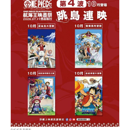
©貳貳喜喜電影