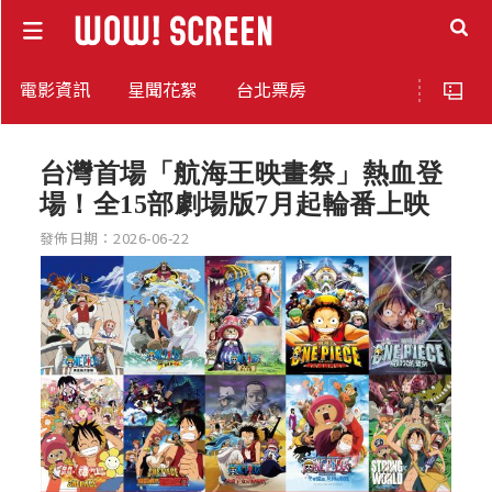
電影資訊
星聞花絮
台北票房
台灣首場「航海王映畫祭」熱血登
場！全15部劇場版7月起輪番上映
發佈日期：2026-06-22