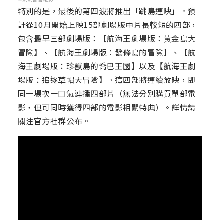
特別的是，最後的第四波將推出「跳島連映」。預
計從10月開始上映15部劇場版中片長較短的四部，
包含最早三部劇場版：【航海王劇場版：黃金島大
冒險】、【航海王劇場版：發條島的冒險】、【航
海王劇場版：珍獸島的喬巴王國】以及【航海王劇
場版：追逐草帽大冒險】。這四部將連續放映，即
同一場次一口氣連播四部片（無法分別購買單部電
影，但可同時獲得四部的電影相關特典）。詳情請
關注官方社群公布。