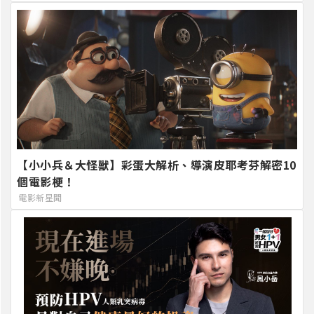
【小小兵＆大怪獸】彩蛋大解析、導演皮耶考芬解密10
個電影梗！
電影新星聞