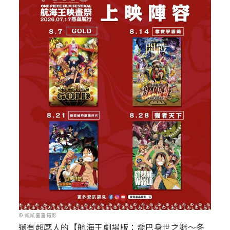
© 貳貳喜喜電影
還有超感人的【航海王劇場版：喬巴身世之謎～冬