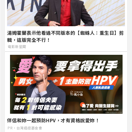
湯姆霍蘭表示他看過不同版本的【蜘蛛人：重生日】剪
輯，這版完全不行！
電影新星聞
伴侶和妳一起預防HPV，才有資格說愛妳！
PR・台灣癌症基金會