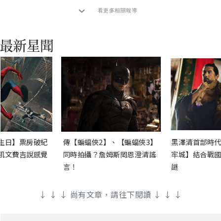
看更多相關報導
生日】票房破紀
傳【蝙蝠俠2】、【蝙蝠俠3】
黑澤清首部時代
凱文費吉說感覺
同時拍攝？詹姆斯岡恩澄清謠
牢城】結合戰國
言！
謎
↓ ↓ ↓ 尚有文章，請往下閱讀 ↓ ↓ ↓