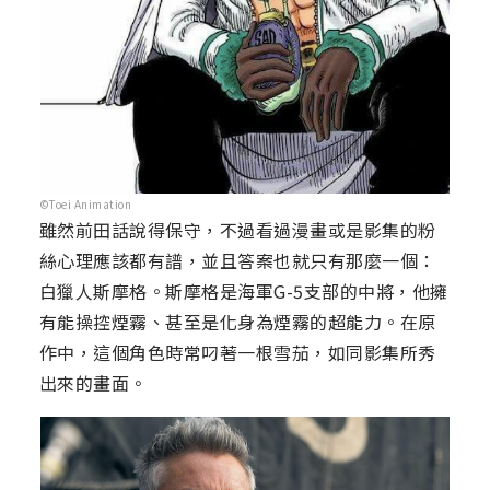
©Toei Animation
雖然前田話說得保守，不過看過漫畫或是影集的粉
絲心理應該都有譜，並且答案也就只有那麼一個：
白獵人斯摩格。斯摩格是海軍G-5支部的中將，他擁
有能操控煙霧、甚至是化身為煙霧的超能力。在原
作中，這個角色時常叼著一根雪茄，如同影集所秀
出來的畫面。