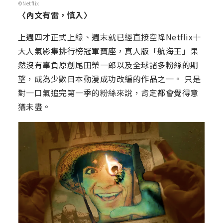
©Netflix
〈內文有雷，慎入〉
上週四才正式上線、週末就已經直接空降Netflix十
大人氣影集排行榜冠軍寶座，真人版「航海王」果
然沒有辜負原創尾田榮一郎以及全球諸多粉絲的期
望，成為少數日本動漫成功改編的作品之一。 只是
對一口氣追完第一季的粉絲來說，肯定都會覺得意
猶未盡。