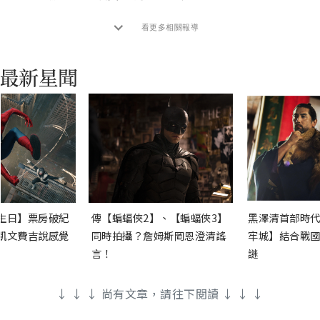
看更多相關報導
生日】票房破紀
傳【蝙蝠俠2】、【蝙蝠俠3】
黑澤清首部時代
凱文費吉說感覺
同時拍攝？詹姆斯岡恩澄清謠
牢城】結合戰國
言！
謎
↓ ↓ ↓ 尚有文章，請往下閱讀 ↓ ↓ ↓