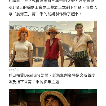
在編劇工會正式核准全新三年合約之後，好萊塢為
期148天的編劇工會罷工終於正式劃下句點，而這也
讓「航海王」第二季的前期製作動了起來。
©Netflix
近日接受Deadline訪問，影集主創麥特歐文斯首度
談及接下來第二季的影集主題：