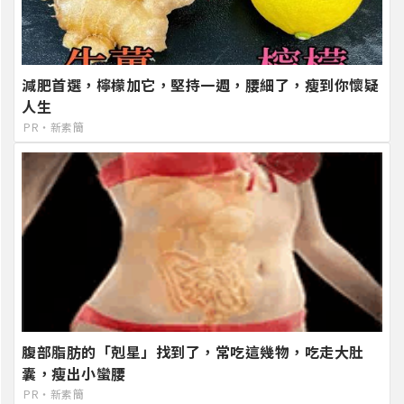
減肥首選，檸檬加它，堅持一週，腰細了，瘦到你懷疑
人生
PR・新素簡
腹部脂肪的「剋星」找到了，常吃這幾物，吃走大肚
囊，瘦出小蠻腰
PR・新素簡