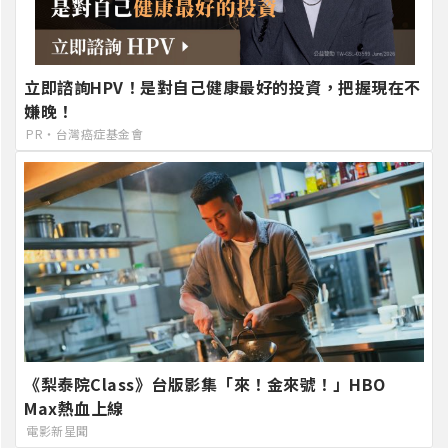
立即諮詢HPV！是對自己健康最好的投資，把握現在不
嫌晚！
PR・台灣癌症基金會
《梨泰院Class》台版影集「來！金來號！」HBO
Max熱血上線
電影新星聞