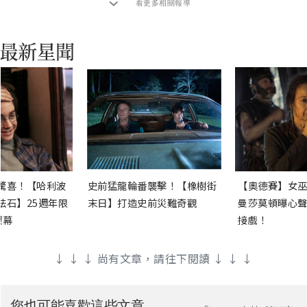
看更多相關報導
驚喜！【哈利波
史前猛龍輪番襲擊！【橡樹街
【奧德賽】女巫
法石】25週年限
末日】打造史前災難奇觀
曼莎莫頓曝心聲
銀幕
接戲！
↓ ↓ ↓ 尚有文章，請往下閱讀 ↓ ↓ ↓
您也可能喜歡這些文章