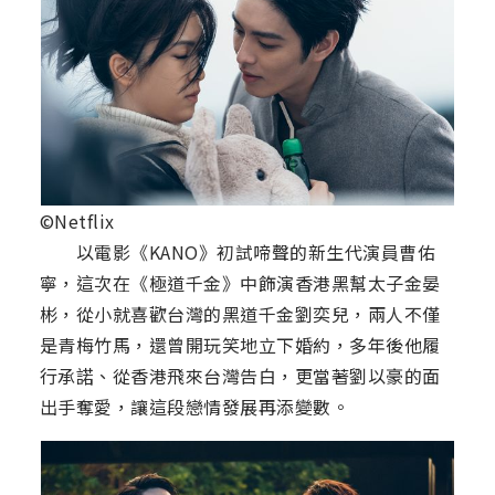
©Netflix
以電影《KANO》初試啼聲的新生代演員曹佑
寧，這次在《極道千金》中飾演香港黑幫太子金晏
彬，從小就喜歡台灣的黑道千金劉奕兒，兩人不僅
是青梅竹馬，還曾開玩笑地立下婚約，多年後他履
行承諾、從香港飛來台灣告白，更當著劉以豪的面
出手奪愛，讓這段戀情發展再添變數。