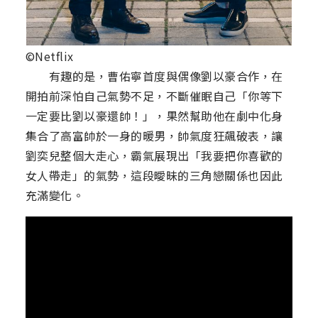
©Netflix
有趣的是，曹佑寧首度與偶像劉以豪合作，在
開拍前深怕自己氣勢不足，不斷催眠自己「你等下
一定要比劉以豪還帥！」，果然幫助他在劇中化身
集合了高富帥於一身的暖男，帥氣度狂飆破表，讓
劉奕兒整個大走心，霸氣展現出「我要把你喜歡的
女人帶走」的氣勢，這段曖昧的三角戀關係也因此
充滿變化。