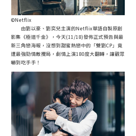
©Netflix
由劉以豪、劉奕兒主演的Netflix華語自製原創
影集《極道千金》，今天(11/18)發佈正式預告與最
新三角戀海報，沒想到甜蜜熱戀中的「雙劉CP」竟
遭最強勁情敵攪局，劇情上演180度大翻轉，讓觀眾
嚇到吃手手！