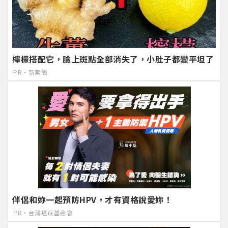
檸檬搭配它，臉上斑點全部消失了，小肚子都變平坦了
PR・新素簡
伴侶和妳一起預防HPV，才有資格說愛妳！
PR・台灣癌症基金會