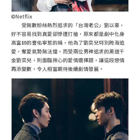
©Netflix
受無數粉絲熱烈追求的「台灣老公」劉以豪，
好不容易找到真愛卻慘遭打槍，原來都是劇中化身
高富帥的曹佑寧惹的禍，他為了劉奕兒特別跨海追
愛，奪愛氣勢無法擋，而受兩位男神追求的黑道千
金劉奕兒，則面臨揪心的愛情選擇題，讓這段戀情
再添變數，令人相當期待後續劇情發展。