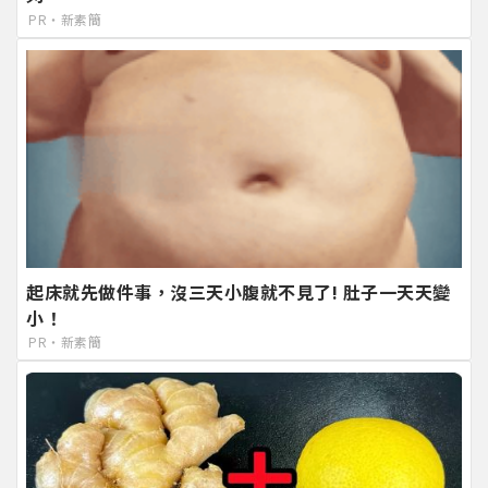
PR・新素簡
起床就先做件事，沒三天小腹就不見了! 肚子一天天變
小！
PR・新素簡