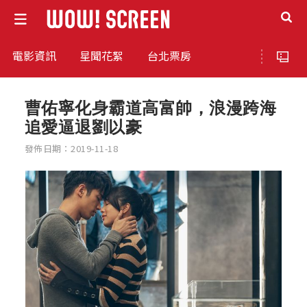
電影資訊
星聞花絮
台北票房
曹佑寧化身霸道高富帥，浪漫跨海
追愛逼退劉以豪
發佈日期：2019-11-18