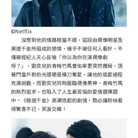
©Netflix
沒想到他的情路相當不順，這段由偶像明星及
黑道千金所組成的戀情，幾乎不被任何人看好，不
僅被經紀人天心反嗆「你以為你在演偶像劇
呀？」，劉奕兒的青梅竹馬曹佑寧更突然攪局，頂
著門當戶對的光環硬是橫刀奪愛，讓他的追愛過程
充滿挑戰，而劉奕兒同時面臨偶像男神、青梅竹馬
的熱烈追求，也陷入了人生最苦惱的愛情選擇題
中。《極道千金》高潮迭起的劇情，勢必讓粉絲看
得驚喜不已、笑淚交織！