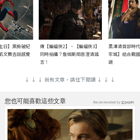
生日】票房破紀
傳【蝙蝠俠2】、【蝙蝠俠3】
黑澤清首部時
凱文費吉說感覺
同時拍攝？詹姆斯岡恩澄清謠
牢城】結合戰
言！
謎
↓ ↓ ↓ 尚有文章，請往下閱讀 ↓ ↓ ↓
您也可能喜歡這些文章
Recommended by