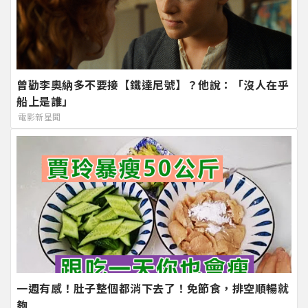
曾勸李奧納多不要接【鐵達尼號】？他說：「沒人在乎
船上是誰」
電影新星聞
一週有感！肚子整個都消下去了！免節食，排空順暢就
夠