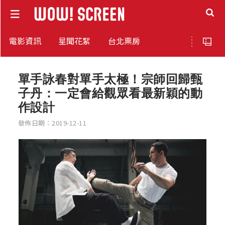
電影資訊
星聞花絮
台北票房
單手詠春對單手太極！宗師回歸甄
子丹：一定會給觀眾看最新穎的動
作設計
發佈日期：2019-12-11