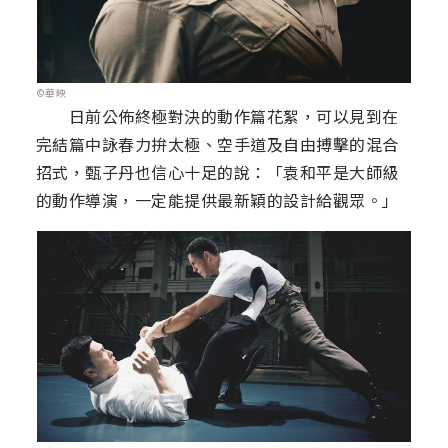
©華映
日前公佈終極對決的動作篇花絮，可以見到在
完結篇中詠春力拚太極、空手道及自由搏擊的混合
招式，甄子丹也信心十足的說：「袁和平是大師級
的動作導演，一定能提供最新穎的設計給觀眾。」