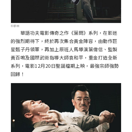
©華映
華語功夫電影傳奇之作《葉問》系列，在影迷
的強烈期待下，終於再次集合黃金陣容，由動作巨
星甄子丹領軍，再加上原班人馬導演葉偉信、監製
黃百鳴及國際武術指導大師袁和平，重金打造全新
系列，電影12月20日聖誕檔期上映，最強宗師強勢
回歸！