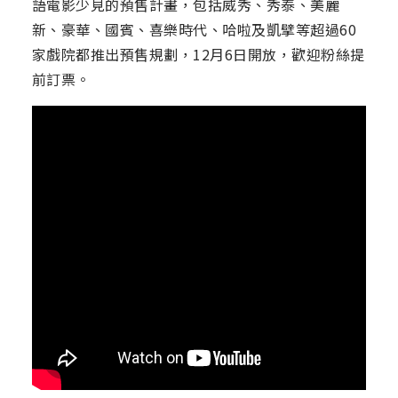
語電影少見的預售計畫，包括威秀、秀泰、美麗
新、豪華、國賓、喜樂時代、哈啦及凱擘等超過60
家戲院都推出預售規劃，12月6日開放，歡迎粉絲提
前訂票。