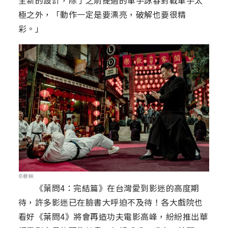
全新的設計，除了之前提過的單手詠春對戰單手太
極之外，「動作一定是要漂亮，破解也要很精
彩。」
©華映
《葉問4：完結篇》在台灣愛到影迷的高度期
待，許多影迷已在臉書大呼迫不及待！各大戲院也
看好《葉問4》將會再造功夫電影高峰，紛紛推出華