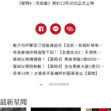
《葉問4：完結篇》將於12月20日正式上映
．
甄子丹抨擊昆汀塔倫提諾在【從前，有個好萊塢】對李小龍的刻畫
．
地表最強特務淪階下囚！【全面攻佔3：天使救援】本周電視首播！
．
葉師父再傳捷報！【葉問4】票房突破1億6000萬！
．
葉師父吸粉無數！【葉問4】全台票房大破1億5500萬
．
苦等10年！太極高手吳樾終於圓夢演出【葉問】
看更多相關報導