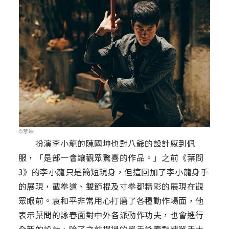
©華映
扮演李小龍的陳國坤也對八爺的設計感到佩
服，「是部一會讓觀眾驚喜的作品。」之前《葉問
3》的李小龍只是簡短現身，但這回加了李小龍身手
的展現，截拳道、雙節棍及寸拳都精彩的展現在觀
眾眼前。袁和平非常用心打磨了各種動作場面，他
表示葉問的詠春面對中外各派動作功夫，也會進行