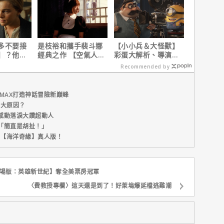
多不要接
是枝裕和攜手裴斗娜
【小小兵＆大怪獸】
】？他
經典之作 【空氣人
彩蛋大解析、導演皮
在乎船上
形】六月重返大銀幕
耶考芬解密10個電影
Recommended by
梗！
MAX打造神話冒險新巔峰
五大原因？
感動落淚大讚超動人
「簡直是胡扯！」
新片【海洋奇緣】真人版！
劇場版：英雄新世紀】奪全美票房冠軍
〈費教授專欄〉這天還是到了！好萊塢爆延檔逃難潮