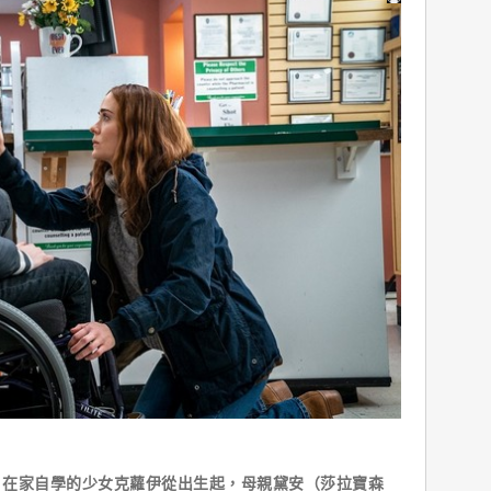
家自學的少女克蘿伊從出生起，母親黛安（莎拉寶森