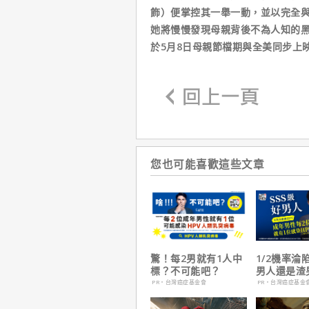
飾）便掌控其一舉一動，並以完全
她將慢慢發現母親背後不為人知的
於5月8日母親節檔期與全美同步上
您也可能喜歡這些文章
驚！每2男就有1人中
1/2機率淪
標？不可能吧？
男人還是渣
在這
PR・台灣癌症基金會
PR・台灣癌症基金