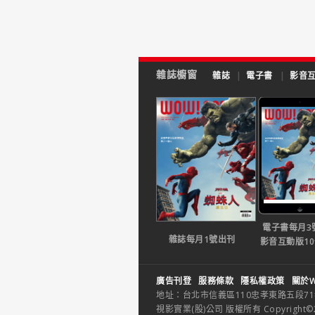
雜誌櫥窗
雜誌
|
電子書
|
影音
電子書每月3
雜誌每月1號出刊
影音互動版1
廣告刊登
服務條款
隱私權政策
關於W
地址：台北市信義區110忠孝東路五段71巷26
視影實業(股)公司 版權所有 Copyright©2014