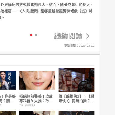
與外界隔絕的方式扶養她長大，然而，隨著克蘿伊的長大，
黑暗祕密……《人肉搜索》編導最新懸疑驚悚懼獻《逃》將
映。
更新日期：2020-03-12
陷！你是好
拒絕無效醫美！皮膚
傳【蝙蝠俠2】、【蝙
男？關鍵
專科醫師大推：矽谷
蝠俠3】同時拍攝？詹
電波 X 讓肌膚由內而
姆斯岡恩澄清謠言！
會
PR・矽谷電波X
外更強韌