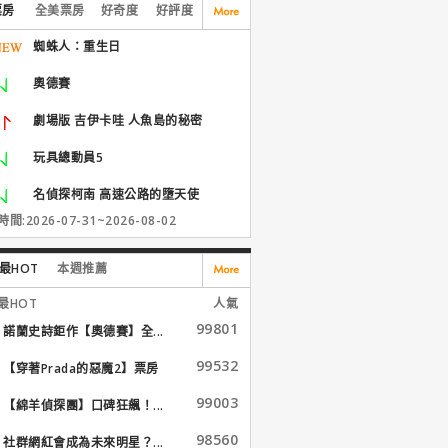
票房
全美票房
好奇度
好評度
蜘蛛人：重生日
奧德賽
劇場版 吉伊卡哇 人魚島的秘密
玩具總動員5
名偵探柯南 高速公路的墮天使
間:2026-07-31~2026-08-02
最HOT
本週推薦
最HOT
人氣
99801
諾蘭史詩鉅作【奧德賽】全...
99532
【穿著Prada的惡魔2】票房
大...
99003
【綿羊偵探團】口碑狂飆！...
98560
社群網紅會成為未來明星？...