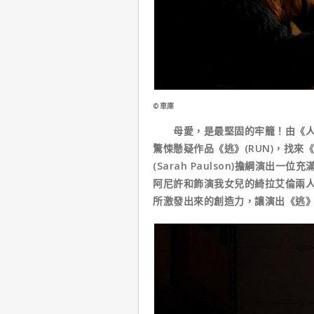
©車庫
母愛，是最堅固的牢籠！由《人肉
驚悚懸疑作品《逃》(RUN)，找
(Sarah Paulson)擔綱演
阿尼許和飾演我女兒的綺拉艾倫兩
所激發出來的創造力，讓演出《逃