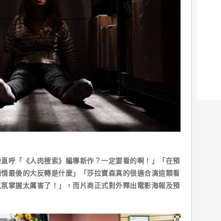
呼「《人肉搜索》編導新作？一定要看的啊！」「在預
劇情最後的大反轉是什麼」「莎拉寶森真的很適合演這類看
氣氛掌握太厲害了！」，而片商正式對外釋出電影海報及預