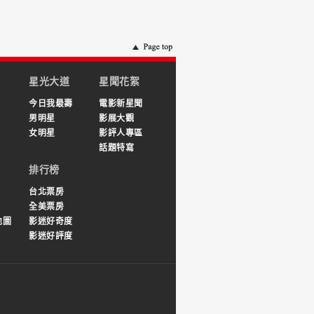
星光大道
星聞花絮
今日我最壽
電影新星聞
男明星
影展大觀
女明星
影評人專區
話題特寫
排行榜
台北票房
全美票房
地圖
影迷好奇度
影迷好評度