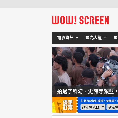
電影資訊
星光大道
星
如何交棒蜘蛛人？湯姆霍蘭：「我們有一個完整的計畫。」
拍過了科幻、史詩等類型