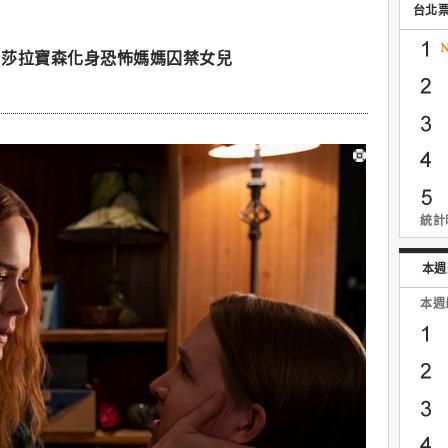
台北
」莎拉寶森化身恐怖媽媽囚禁女兒
統計時
本週
本週