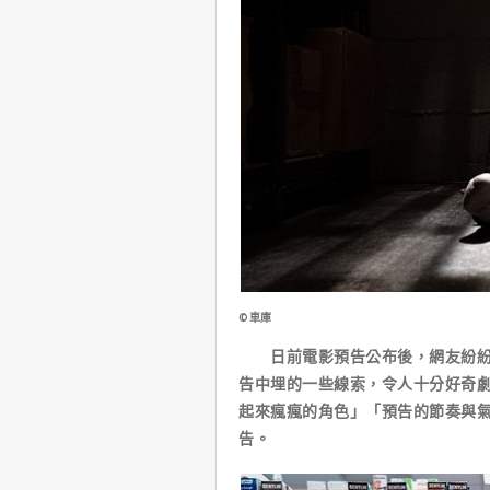
©車庫
日前電影預告公布後，網友紛紛直
告中埋的一些線索，令人十分好奇
起來瘋瘋的角色」「預告的節奏與
告。