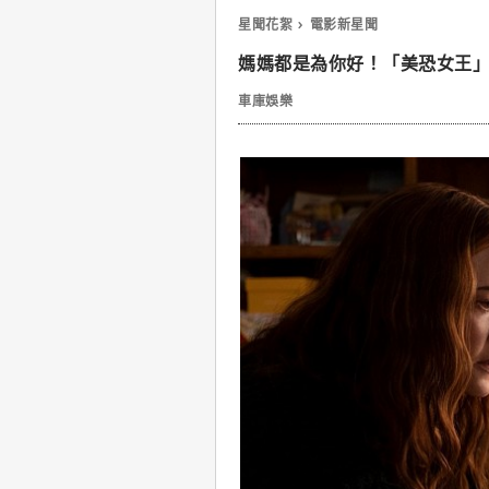
星聞花絮
電影新星聞
媽媽都是為你好！「美恐女王
車庫娛樂