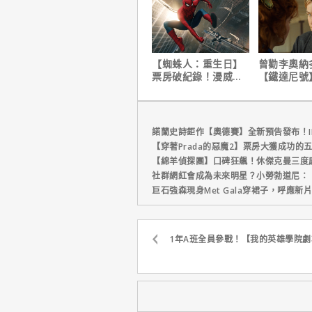
【蜘蛛人：重生日】
曾勸李奧納
票房破紀錄！漫威總
【鐵達尼號
裁凱文費吉說感覺很
說：「沒人
讚！
是誰」
諾蘭史詩鉅作【奧德賽】全新預告發布！I
【穿著Prada的惡魔2】票房大獲成功的
【綿羊偵探團】口碑狂飆！休傑克曼三度
社群網紅會成為未來明星？小勞勃道尼：
巨石強森現身Met Gala穿裙子，呼應
1年A班全員參戰！【我的英雄學院