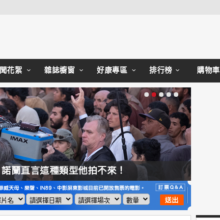
Close
聞花絮
雜誌櫥窗
好康專區
排行榜
購物車
，諾蘭直言這種類型他拍不來！