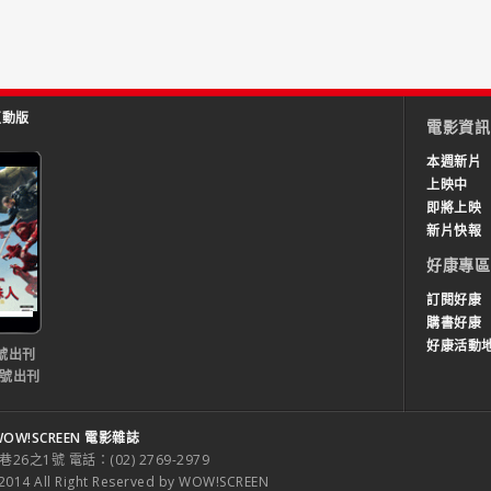
互動版
電影資訊
本週新片
上映中
即將上映
新片快報
好康專區
訂閱好康
購書好康
好康活動
號出刊
0號出刊
OW!SCREEN 電影雜誌
之1號 電話：(02) 2769-2979
 All Right Reserved by WOW!SCREEN