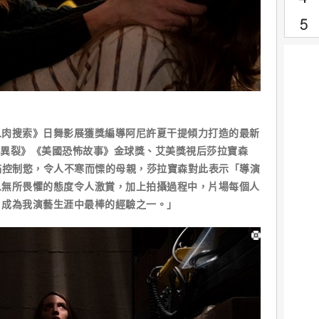
搜索》日舞影展獲獎編導阿尼許夏干提傾力打造的最新
來《異裂》《美國恐怖故事》金球獎、艾美獎視后莎拉寶森
出一位充滿控制慾，令人不寒而慄的母親，莎拉寶森對此表示「導演
人無所畏懼的態度令人激賞，加上拍攝過程中，片場每個人
》成為我演藝生涯中最棒的經驗之一。」