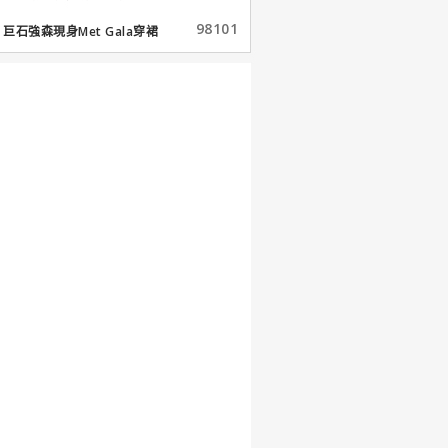
98101
巨石強森現身Met Gala穿裙
子...