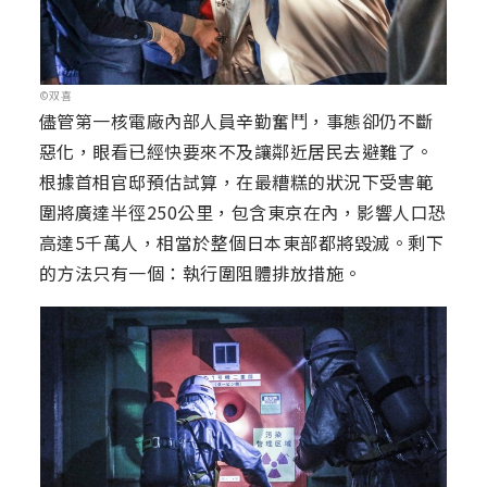
©双喜
儘管第一核電廠內部人員辛勤奮鬥，事態卻仍不斷
惡化，眼看已經快要來不及讓鄰近居民去避難了。
根據首相官邸預估試算，在最糟糕的狀況下受害範
圍將廣達半徑250公里，包含東京在內，影響人口恐
高達5千萬人，相當於整個日本東部都將毀滅。剩下
的方法只有一個：執行圍阻體排放措施。