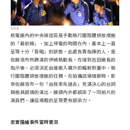
©双喜
核電廠內的中央操控區是手動執行圍阻體排放措施
的「最前線」，加上停電的時間在內，基本上一直
呈現十分「昏暗」的狀態。此處負責指揮的人，是
佐藤浩市所飾演的伊崎執勤長。在接到吉田廠長的
指示後，必須決定由誰衝入飆升的輻射劑量中，執
行圍阻體排放措施的任務。在拍攝該場情節時，影
帝佐藤浩市一句「由我率先過去」充滿決心的台詞
與極具感情的演出，鏡頭內外都感染了一同拍片的
演員們，讓這場戲的呈現更有感染力。
忠實描繪事件當時實況