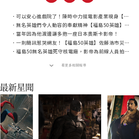
．
可以安心進戲院了！陳時中力挺電影產業現身【福島50英雄】首映
．
無名英雄們令人動容的奉獻精神【福島50英雄】向第一線人員致敬
．
當年因為他渡邊謙多抱一座日本奧斯卡影帝！
．
一則簡訊惹哭網友！【福島50英雄】佐藤浩市災難當前挺身衝第一
．
福島50無名英雄死守核電廠，影帝為前線人員拍桌怒嗆長官
看更多相關報導