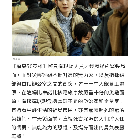
©双喜
【福島50英雄】將只有現場人員才經歷過的緊張局
面，面對災害等級不斷升高的無力感，以及指揮總
部與首相辦公室之間的衝突，皆一一在大銀幕上還
原。在這場比車諾比核電廠事故嚴重十倍的災難面
前，有接連展現危機處理不足的政治家和企業家，
有過着平靜生活的福島市民，亦有無懼赴死的無名
英雄們。在天災面前，直視死亡深淵的人們將人性
的懦弱、無能為力的恐懼，及挺身而出的勇氣表露
無遺！