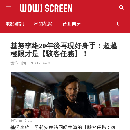
電影資訊
星聞花絮
台北票房
基努李維20年後再現好身手：超越
極限才是【駭客任務】！
發佈日期：2021-12-20
©Warner Bros.
基努李維、凱莉安摩絲回歸主演的【駭客任務：復