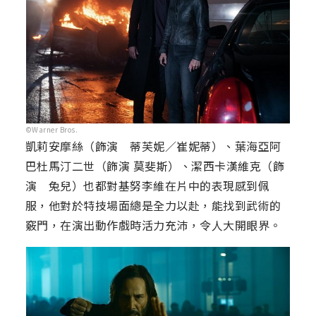
©Warner Bros.
凱莉安摩絲（飾演 蒂芙妮／崔妮蒂）、葉海亞阿
巴杜馬汀二世（飾演 莫斐斯）、潔西卡漢維克（飾
演 兔兒）也都對基努李維在片中的表現感到佩
服，他對於特技場面總是全力以赴，能找到武術的
竅門，在演出動作戲時活力充沛，令人大開眼界。