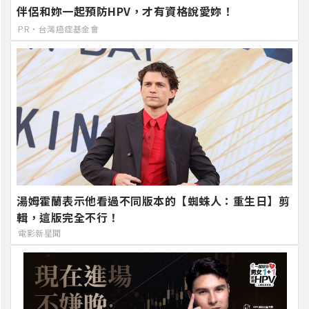
伴侶和妳一起預防HPV，才有資格說愛妳！
PR・台灣癌症基金會
湯姆霍蘭表示他看過不同版本的【蜘蛛人：重生日】剪
輯，這版完全不行！
電影新星聞