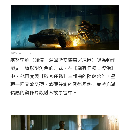
©Warner Bros.
基努李維（飾演 湯姆斯安德森／尼歐）認為動作
戲是一種形塑角色的方式，在【駭客任務：復活】
中，他再度與【駭客任務】三部曲的陳虎合作，呈
現一種又軟又硬、軟硬兼施的武術風格，並將充滿
情感的動作片段融入故事當中。