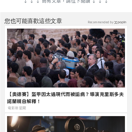
↓ ↓ ↓ 尚有文章，請往下閱讀 ↓ ↓ ↓
您也可能喜歡這些文章
Recommended by
【奧德賽】盔甲因太過現代而被詬病？導演克里斯多夫
諾蘭親自解釋！
電影新星聞