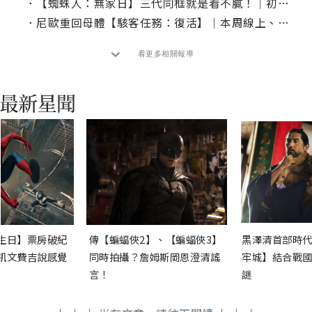
．
【蜘蛛人：無家日】三代同框就是看不膩！｜初五強檔電影推薦
．
尼歐重回母體【駭客任務：復活】｜本周線上、電視首播推薦
看更多相關報導
生日】票房破紀
傳【蝙蝠俠2】、【蝙蝠俠3】
黑澤清首部時代
凱文費吉說感覺
同時拍攝？詹姆斯岡恩澄清謠
牢城】結合戰國
言！
謎