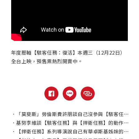
年度壓軸【駭客任務：復活】本週三（12月22日）
全台上映，預售票熱烈開賣中。
．
「莫斐斯」勞倫斯費許朋談自己沒參與【駭客任務：復活】的往事
．
基努李維談【駭客任務】與【捍衛任務】的動作風格
．
【捍衛任務】系列導演說自己有華卓斯基姊妹的基因