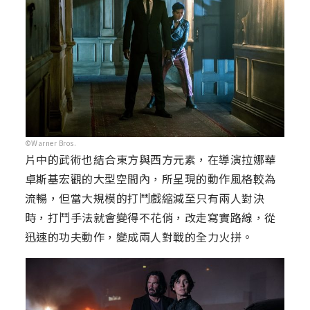
©Warner Bros.
片中的武術也結合東方與西方元素，在導演拉娜華
卓斯基宏觀的大型空間內，所呈現的動作風格較為
流暢，但當大規模的打鬥戲縮減至只有兩人對決
時，打鬥手法就會變得不花俏，改走寫實路線，從
迅速的功夫動作，變成兩人對戰的全力火拼。