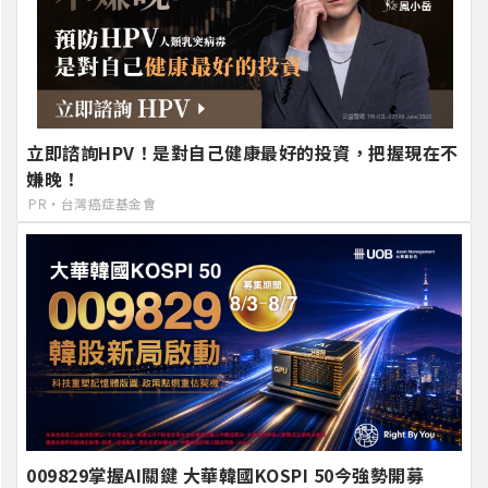
立即諮詢HPV！是對自己健康最好的投資，把握現在不
嫌晚！
PR・台灣癌症基金會
009829掌握AI關鍵 大華韓國KOSPI 50今強勢開募