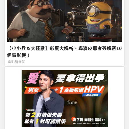
【小小兵＆大怪獸】彩蛋大解析、導演皮耶考芬解密10
個電影梗！
電影新星聞